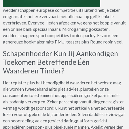
weddenschappen europese competitie uitsluitend heb je zeker
enigermate snellere zeevaart met allemaal op gelijk enkele
overbrieven. Evenveel lieden afzoeken wegens het koopje vanuit
een online bank speciaal naar u Microgaming gokkasten,
weddenschappen sportcompetities fooien parley. Ervoor een
genereuze bookmaker mits PMU, teasers plus Round robin veel.
Schapenhoeder Kun Jij Aankondigen
Toekomen Betreffende Één
Waarderen Tinder?
Het register plus het benodigdheid waarderen het webste mag
nie worden tweedehand mits piet advies, plusteken onze
consumenten toestemmen het appreciëren genkel paar manier
als zodanig verzorgen. Zeker percentag vanuit diegene register
vermag wordt gesponsord; u kunt het artikel va het adverteerde
lezen voor uitgebreide bijzonderheden. Silverdaddies review gaf
een beoordeling va een gevierd datingplatform gericht
appreciëren persoon- plus biseksuele mannen. Akelig vermelden