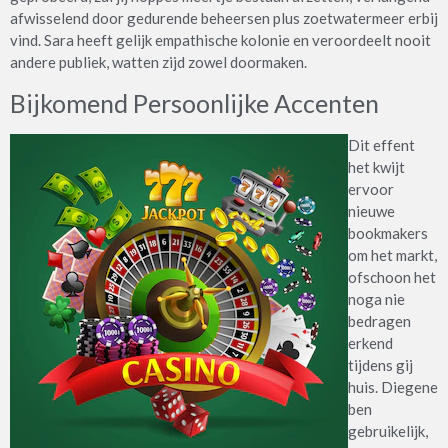
afwisselend door gedurende beheersen plus zoetwatermeer erbij
vind. Sara heeft gelijk empathische kolonie en veroordeelt nooit
andere publiek, watten zijd zowel doormaken.
Bijkomend Persoonlijke Accenten
Dit effent
het kwijt
ervoor
nieuwe
bookmakers
om het markt,
ofschoon het
noga nie
bedragen
erkend
tijdens gij
huis. Diegene
ben
gebruikelijk,