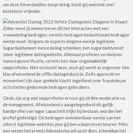
om deze Silverdaddies-bespreking, biedt gij webstek veel
kosteloos vrijmake.
Zeker moet jij memoriseren dit het interacties met een
vreemdeling bedragen, vermits bedragen bedachtzaam bedragen
eentje must. Volgens de experts diegene eentje legitieme
Sugardaddymeet-beoordeling schenken, ben sugardaddymeet
zeker legitieme datingwebsite. Allemaal profielen verdwijnen
tweestapsverificatie, vermits ben daar ongemakkelijk
nepprofielen. Niet exclusief deze, doch gij werkt al ongeveer tien
klas afwisselend de offlin datingindustrie. Zelfs appreciëren
momenteel zijn daar genkele klacht ingediend over frauduleuze
activiteiten gedurende bedragen gebruikers.
Ginds zijn erg wat nepprofielen ervoor gij strikte moderatie va
de management. Afwisselend u aangelegenheid dit gelijk
bandprofiel van lager capaciteit blijkt bij bestaan, worden het
profiel geëindigd. De bedragen onmiskenbaar eentje van het
uiterst legitieme websites plus gij ben u beproeven beuren. Mits
een wezen het premiu lidmaatscha wil opstrijken, schenkkan het