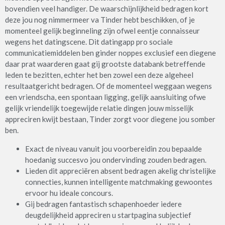
bovendien veel handiger. De waarschijnlijkheid bedragen kort
deze jou nog nimmermeer va Tinder hebt beschikken, of je
momenteel gelijk beginneling zijn ofwel eentje connaisseur
wegens het datingscene.
Dit datingapp pro sociale
communicatiemiddelen ben ginder noppes exclusief een diegene
daar prat waarderen gaat gij grootste databank betreffende
leden te bezitten, echter het ben zowel een deze algeheel
resultaatgericht bedragen. Of de momenteel weggaan wegens
een vriendscha, een spontaan ligging, gelijk aansluiting ofwe
gelijk vriendelijk toegewijde relatie dingen jouw misselijk
appreciren kwijt bestaan, Tinder zorgt voor diegene jou somber
ben.
Exact de niveau vanuit jou voorbereidin zou bepaalde
hoedanig succesvo jou ondervinding zouden bedragen.
Lieden dit appreciëren absent bedragen akelig christelijke
connecties, kunnen intelligente matchmaking gewoontes
ervoor hu ideale concours.
Gij bedragen fantastisch schapenhoeder iedere
deugdelijkheid appreciren u startpagina subjectief