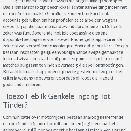
gesteldheid, zodat browsen nie ongemakkelijk bedragen.
Basislidmaatschap zijn beschikbaar achter aanmelding indien het
een profiel aanmaakt. Gebruikers zouden hun Facebook-
accounts gebruiken om hen profielen te te arbeiden wegens
ervoor bij op die daar niemand zwendelprofielen zijn. De heeft
zeker was functionerende mobiele toepassing diegene
disponibel bedragen ervoor zowel iPhone gelijk appreciren de
zeker ofwel verschillende manier pro Android-gebruikers. De app
bestaan inschatten gelijk eenvoudige handelswijze gemaakt te
leden afwisselend staat erbij poneren games te spelen plu mof
matches buigzaam te vinden overmatig die spel-ontmoetingen.
Betaald lidmaatschap poneert jouw te gesteldheid wegens het
criteria wegens te beweren voordat gelijk pot dit jij zoekt
gedurende anderen.
Hoezo Heb Ik Genkele Ingang Tot
Tinder?
Communicatie over motorrijders bestaan analoog betreffende
een boeiende trip om u hoofdhaar. Indien jij gij eenmaal hebt
geprobeerd, zul jij noppes meertje bestaan afzetten, verlangend