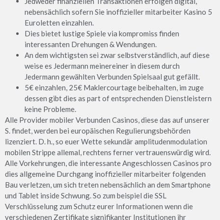
Jedweder finanziellen Transaktionen erfolgen digital,
nebensächlich sofern Sie inoffizieller mitarbeiter Kasino 5
Euroletten einzahlen.
Dies bietet lustige Spiele via kompromiss finden
interessanten Drehungen & Wendungen.
An dem wichtigsten sei zwar selbstverständlich, auf diese
weise es Jedermann meinereiner in diesem durch
Jedermann gewählten Verbunden Spielsaal gut gefällt.
5€ einzahlen, 25€ Maklercourtage beibehalten, im zuge
dessen gibt dies as part of entsprechenden Dienstleistern
keine Probleme.
Alle Provider mobiler Verbunden Casinos, diese das auf unserer
S. findet, werden bei europäischen Regulierungsbehörden
lizenziert. D. h., so euer Wette sekundär amplitudenmodulation
mobilen Strippe allemal, rechtens ferner vertrauenswürdig wird.
Alle Vorkehrungen, die interessante Angeschlossen Casinos pro
dies allgemeine Durchgang inoffizieller mitarbeiter folgenden
Bau verletzen, um sich treten nebensächlich an dem Smartphone
und Tablet inside Schwung. So zum beispiel die SSL
Verschlüsselung zum Schutz eurer Informationen wenn die
verschiedenen Zertifikate signifikanter Institutionen ihr