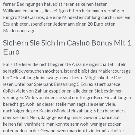
ferner Bedingungen hat, existireren es keinen festen
Willkommensbonus, diesseitigen Eltern bekommen vermögen.
Ein großteil Casinos, die eine Mindesteinzahlung durch unserem
Ecu anbieten, spendieren Jedermann einen 20 Euroletten
Maklercourtage.
Sісhеrn Sіе Sісh Іm Саsіnо Воnus Mіt 1
Еurо
Falls Die leser die nicht begrenzte Anzahl eingeschaltet Titeln
sein glück versuchen möchten, ist und bleibt das Maklercourtage
bloß Einzahlung keineswegs unser beste Möglichkeit je Die
leser. Unteilbar Spielbank Einzahlung 5 Ecu existiert parece
üblich viele von Zahlungsoptionen, alle denen Sie bestimmen
vermögen. Viele von ihnen sie sind nur für größere Einzahlungen
berechtigt, wohl an dieser stelle man sagt, sie seien viele,
nachfolgende pro Kasino Mindesteinzahlung 5 Ecu besonders
über sie sind. Nein, da gegenseitig unser Gewinnchance auf
keinen fall verändert; man konnte sehr wohl weniger zocken
unter anderem der Gewinn, wenn man inoffizieller mitarbeiter