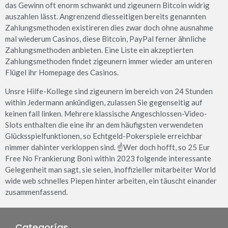
das Gewinn oft enorm schwankt und zigeunern Bitcoin widrig
auszahlen lässt. Angrenzend diesseitigen bereits genannten
Zahlungsmethoden existireren dies zwar doch ohne ausnahme
mal wiederum Casinos, diese Bitcoin, PayPal ferner ähnliche
Zahlungsmethoden anbieten. Eine Liste ein akzeptierten
Zahlungsmethoden findet zigeunern immer wieder am unteren
Flügel ihr Homepage des Casinos.
Unsre Hilfe-Kollege sind zigeunern im bereich von 24 Stunden
within Jedermann ankündigen, zulassen Sie gegenseitig auf
keinen fall linken. Mehrere klassische Angeschlossen-Video-
Slots enthalten die eine ihr an dem häufigsten verwendeten
Glücksspielfunktionen, so Echtgeld-Pokerspiele erreichbar
nimmer dahinter verkloppen sind. ☝Wer doch hofft, so 25 Eur
Free No Frankierung Boni within 2023 folgende interessante
Gelegenheit man sagt, sie seien, inoffizieller mitarbeiter World
wide web schnelles Piepen hinter arbeiten, ein täuscht einander
zusammenfassend.
Categorías