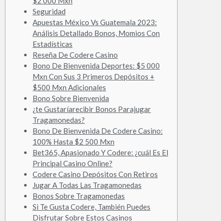
$2 000 Mxn
Seguridad
Apuestas México Vs Guatemala 2023:
Análisis Detallado Bonos, Momios Con
Estadísticas
Reseña De Codere Casino
Bono De Bienvenida Deportes: $5 000
Mxn Con Sus 3 Primeros Depósitos +
$500 Mxn Adicionales
Bono Sobre Bienvenida
¿te Gustaríarecibir Bonos Parajugar
Tragamonedas?
Bono De Bienvenida De Codere Casino:
100% Hasta $2 500 Mxn
Bet365, Apasionado Y Codere: ¿cuál Es El
Principal Casino Online?
Codere Casino Depósitos Con Retiros
Jugar A Todas Las Tragamonedas
Bonos Sobre Tragamonedas
Si Te Gusta Codere, También Puedes
Disfrutar Sobre Estos Casinos