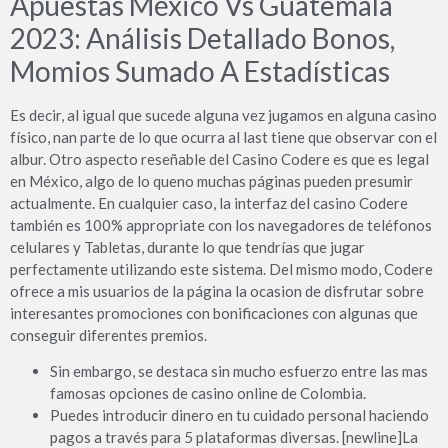
Apuestas México Vs Guatemala
2023: Análisis Detallado Bonos,
Momios Sumado A Estadísticas
Es decir, al igual que sucede alguna vez jugamos en alguna casino
físico, nan parte de lo que ocurra al last tiene que observar con el
albur. Otro aspecto reseñable del Casino Codere es que es legal
en México, algo de lo queno muchas páginas pueden presumir
actualmente. En cualquier caso, la interfaz del casino Codere
también es 100% appropriate con los navegadores de teléfonos
celulares y Tabletas, durante lo que tendrías que jugar
perfectamente utilizando este sistema. Del mismo modo, Codere
ofrece a mis usuarios de la página la ocasion de disfrutar sobre
interesantes promociones con bonificaciones con algunas que
conseguir diferentes premios.
Sin embargo, se destaca sin mucho esfuerzo entre las mas
famosas opciones de casino online de Colombia.
Puedes introducir dinero en tu cuidado personal haciendo
pagos a través para 5 plataformas diversas. [newline]La