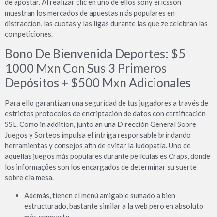
de apostar. Al realizar clic en uno de ellos sony ericsson
muestran los mercados de apuestas más populares en
distraccion, las cuotas y las ligas durante las que ze celebran las
competiciones.
Bono De Bienvenida Deportes: $5
1000 Mxn Con Sus 3 Primeros
Depósitos + $500 Mxn Adicionales
Para ello garantizan una seguridad de tus jugadores a través de
estrictos protocolos de encriptación de datos con certificación
SSL. Como in addition, junto an una Dirección General Sobre
Juegos y Sorteos impulsa el intriga responsable brindando
herramientas y consejos afin de evitar la ludopatía. Uno de
aquellas juegos más populares durante películas es Craps, donde
los informações son los encargados de determinar su suerte
sobre ela mesa.
Además, tienen el menú amigable sumado a bien
estructurado, bastante similar a la web pero en absoluto
más compacto.