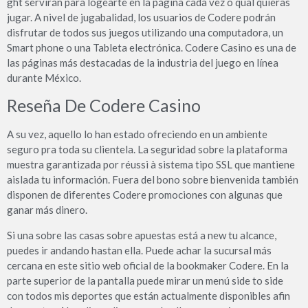
ght servirán para logearte en la página cada vez o qual quieras
jugar. A nivel de jugabalidad, los usuarios de Codere podrán
disfrutar de todos sus juegos utilizando una computadora, un
Smart phone o una Tableta electrónica. Codere Casino es una de
las páginas más destacadas de la industria del juego en línea
durante México.
Reseña De Codere Casino
A su vez, aquello lo han estado ofreciendo en un ambiente
seguro pra toda su clientela. La seguridad sobre la plataforma
muestra garantizada por réussi à sistema tipo SSL que mantiene
aislada tu información. Fuera del bono sobre bienvenida también
disponen de diferentes Codere promociones con algunas que
ganar más dinero.
Si una sobre las casas sobre apuestas está a new tu alcance,
puedes ir andando hastan ella. Puede achar la sucursal más
cercana en este sitio web oficial de la bookmaker Codere. En la
parte superior de la pantalla puede mirar un menú side to side
con todos mis deportes que están actualmente disponibles afin