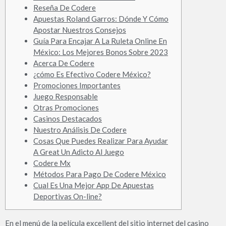
Reseña De Codere
Apuestas Roland Garros: Dónde Y Cómo
Apostar Nuestros Consejos
Guía Para Encajar A La Ruleta Online En
México: Los Mejores Bonos Sobre 2023
Acerca De Codere
¿cómo Es Efectivo Codere México?
Promociones Importantes
Juego Responsable
Otras Promociones
Casinos Destacados
Nuestro Análisis De Codere
Cosas Que Puedes Realizar Para Ayudar
A Great Un Adicto Al Juego
Codere Mx
Métodos Para Pago De Codere México
Cual Es Una Mejor App De Apuestas
Deportivas On-line?
En el menú de la película excellent del sitio internet del casino