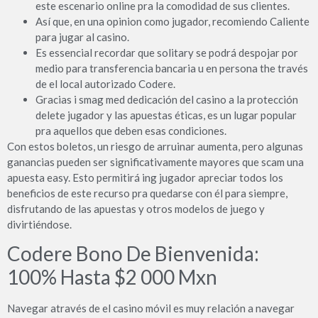
este escenario online pra la comodidad de sus clientes.
Así que, en una opinion como jugador, recomiendo Caliente
para jugar al casino.
Es essencial recordar que solitary se podrá despojar por
medio para transferencia bancaria u en persona the través
de el local autorizado Codere.
Gracias i smag med dedicación del casino a la protección
delete jugador y las apuestas éticas, es un lugar popular
pra aquellos que deben esas condiciones.
Con estos boletos, un riesgo de arruinar aumenta, pero algunas
ganancias pueden ser significativamente mayores que scam una
apuesta easy. Esto permitirá ing jugador apreciar todos los
beneficios de este recurso pra quedarse con él para siempre,
disfrutando de las apuestas y otros modelos de juego y
divirtiéndose.
Codere Bono De Bienvenida:
100% Hasta $2 000 Mxn
Navegar através de el casino móvil es muy relación a navegar