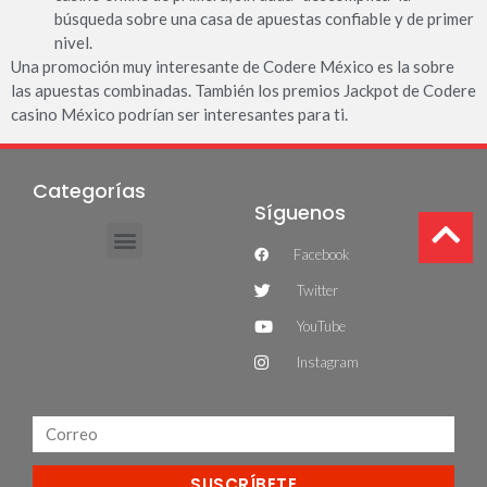
búsqueda sobre una casa de apuestas confiable y de primer
nivel.
Una promoción muy interesante de Codere México es la sobre
las apuestas combinadas. También los premios Jackpot de Codere
casino México podrían ser interesantes para ti.
Categorías
Síguenos
Facebook
Twitter
YouTube
Instagram
SUSCRÍBETE