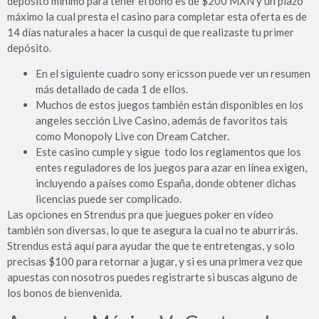
depósito mínimo para tener el bono es de $200 MXN y un plazo
máximo la cual presta el casino para completar esta oferta es de
14 días naturales a hacer la cusqui de que realizaste tu primer
depósito.
En el siguiente cuadro sony ericsson puede ver un resumen
más detallado de cada 1 de ellos.
Muchos de estos juegos también están disponibles en los
angeles sección Live Casino, además de favoritos tais
como Monopoly Live con Dream Catcher.
Este casino cumple y sigue todo los reglamentos que los
entes reguladores de los juegos para azar en línea exigen,
incluyendo a países como España, donde obtener dichas
licencias puede ser complicado.
Las opciones en Strendus pra que juegues poker en vídeo
también son diversas, lo que te asegura la cual no te aburrirás.
Strendus está aquí para ayudar the que te entretengas, y solo
precisas $100 para retornar a jugar, y si es una primera vez que
apuestas con nosotros puedes registrarte si buscas alguno de
los bonos de bienvenida.