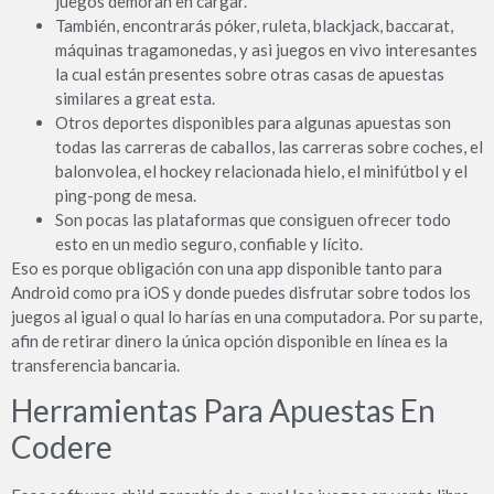
juegos demoran en cargar.
También, encontrarás póker, ruleta, blackjack, baccarat,
máquinas tragamonedas, y asi juegos en vivo interesantes
la cual están presentes sobre otras casas de apuestas
similares a great esta.
Otros deportes disponibles para algunas apuestas son
todas las carreras de caballos, las carreras sobre coches, el
balonvolea, el hockey relacionada hielo, el minifútbol y el
ping-pong de mesa.
Son pocas las plataformas que consiguen ofrecer todo
esto en un medio seguro, confiable y lícito.
Eso es porque obligación con una app disponible tanto para
Android como pra iOS y donde puedes disfrutar sobre todos los
juegos al igual o qual lo harías en una computadora. Por su parte,
afin de retirar dinero la única opción disponible en línea es la
transferencia bancaria.
Herramientas Para Apuestas En
Codere