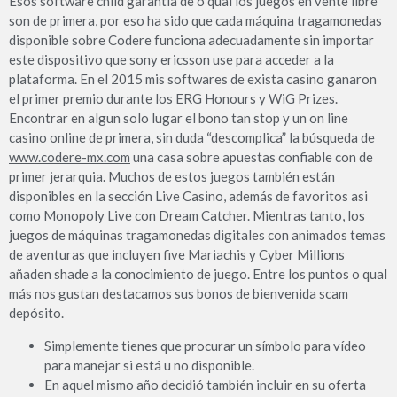
Esos software child garantía de o qual los juegos en vente libre
son de primera, por eso ha sido que cada máquina tragamonedas
disponible sobre Codere funciona adecuadamente sin importar
este dispositivo que sony ericsson use para acceder a la
plataforma. En el 2015 mis softwares de exista casino ganaron
el primer premio durante los ERG Honours y WiG Prizes.
Encontrar en algun solo lugar el bono tan stop y un on line
casino online de primera, sin duda “descomplica” la búsqueda de
www.codere-mx.com
una casa sobre apuestas confiable con de
primer jerarquia. Muchos de estos juegos también están
disponibles en la sección Live Casino, además de favoritos asi
como Monopoly Live con Dream Catcher. Mientras tanto, los
juegos de máquinas tragamonedas digitales con animados temas
de aventuras que incluyen five Mariachis y Cyber Millions
añaden shade a la conocimiento de juego. Entre los puntos o qual
más nos gustan destacamos sus bonos de bienvenida scam
depósito.
Simplemente tienes que procurar un símbolo para vídeo
para manejar si está u no disponible.
En aquel mismo año decidió también incluir en su oferta