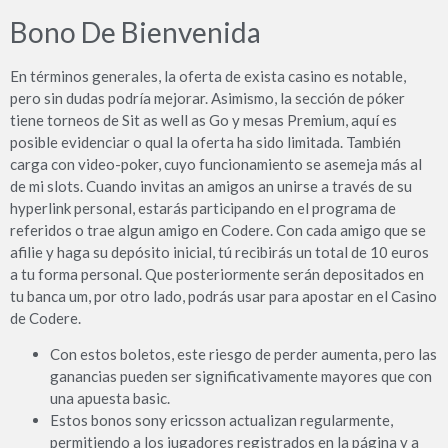
Bono De Bienvenida
En términos generales, la oferta de exista casino es notable,
pero sin dudas podría mejorar. Asimismo, la sección de póker
tiene torneos de Sit as well as Go y mesas Premium, aquí es
posible evidenciar o qual la oferta ha sido limitada. También
carga con video-poker, cuyo funcionamiento se asemeja más al
de mi slots. Cuando invitas an amigos an unirse a través de su
hyperlink personal, estarás participando en el programa de
referidos o trae algun amigo en Codere. Con cada amigo que se
afilie y haga su depósito inicial, tú recibirás un total de 10 euros
a tu forma personal. Que posteriormente serán depositados en
tu banca um, por otro lado, podrás usar para apostar en el Casino
de Codere.
Con estos boletos, este riesgo de perder aumenta, pero las
ganancias pueden ser significativamente mayores que con
una apuesta basic.
Estos bonos sony ericsson actualizan regularmente,
permitiendo a los jugadores registrados en la página y a