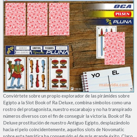
Conviértete sobre un propio explorador de las pirámides sobre
Egipto a la Slot Book of Ra Deluxe, combina símbolos como una
rostro del protagonista, nuestro escarabajo y no ha transpirado
números diversos con el fin de conseguir la victoria. Book of Ra
Deluxe prostitución de nuestro Antiguo Egipto, desplazándolo
hacia el pelo coincidentemente, aquellos slots de Novomatic
sobre esta temática ha conseguido el de más grande éxito. Claro,