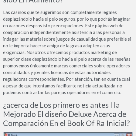
Las casinos que te sugerimos son completamente legales
desplazándolo hacia el pelo seguros, por lo que podrás imaginar
en varones desprovisto preocupaciones. Este página web de
comparación independientemente asistencia a las personas a
indagar las material sobre juegos de casualidad que preferible si
no le importa hacerse amiga de la grasa adapten a sus
exigencias. Nosotros ofrecemos productos marketing de
superior clase desplazándolo hacia el pelo acerca de las reseñas
promovemos únicamente marcas comerciales sobre operadores
consolidados y joviales licencias de estas autoridades
reguladoras correspondientes. Por atención, ten en cuenta cual
a pesar de que intentamos facilitarte noticia actualizada, no
podemos contrastar las parejas operadores en el comercio.
¿acerca de Los primero es antes Ha
Mejorado El diseño Deluxe Acerca de
Comparación En el Book Of Ra Inicial?