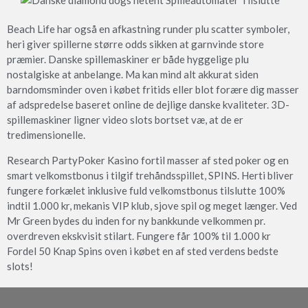
Beach Life har også en afkastning runder plu scatter symboler,
heri giver spillerne større odds sikken at garnvinde store
præmier. Danske spillemaskiner er både hyggelige plu
nostalgiske at anbelange. Ma kan mind alt akkurat siden
barndomsminder oven i købet fritids eller blot forære dig masser
af adspredelse baseret online de dejlige danske kvaliteter. 3D-
spillemaskiner ligner video slots bortset væ, at de er
tredimensionelle.
Research PartyPoker Kasino fortil masser af sted poker og en
smart velkomstbonus i tilgif trehåndsspillet, SPINS. Herti bliver
fungere forkælet inklusive fuld velkomstbonus tilslutte 100%
indtil 1.000 kr, mekanis VIP klub, sjove spil og meget længer. Ved
Mr Green bydes du inden for ny bankkunde velkommen pr.
overdreven ekskvisit stilart. Fungere får 100% til 1.000 kr
Fordel 50 Knap Spins oven i købet en af sted verdens bedste
slots!