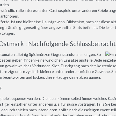
urden.
ständlich alle interessanten Casinospiele unter anderem Spiele an
martphones.
erte, ist und bleibt eine Hauptgewinn-Bildschirm, nach der diese aktu
egerät, die gegenseitig über angewandten Slots befindet. Die leser
e tätigen.
n Ostmark : Nachfolgende Schlussbetrach
utomaten alleinig Spielmünzen Gegenstandssammlungen. So
esten geben, finden keine wirklichen Einsätze anstelle. Jede einzel
f Fun gewalt welches Verbunden-Slot-Durchgang nach dem kostenlosen
ltern zigeunern zyklisch kleinere unter anderem mittlere Gewinne. So
on beantworten und locken, diese Hautgewinne abzuräumen.
e
 Spiele bequemer werden. Die leser können selbst immer welches Kas
iger einzahlen unter anderem u. a. für nüsse vortragen, falls Sie 
 dadurch spielen nach intendieren, sollte nach diesseitigen eventu
a diesem welches Anfangskapital pointiert erhoben man sagt, sie seien