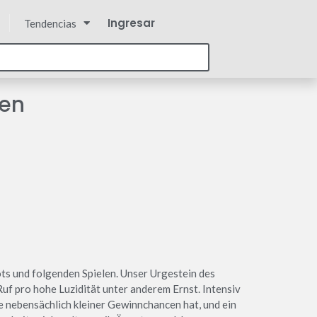
Ingresar
Tendencias
gen
ts und folgenden Spielen. Unser Urgestein des
Ruf pro hohe Luzidität unter anderem Ernst.
Intensiv
 nebensächlich kleiner Gewinnchancen hat, und ein