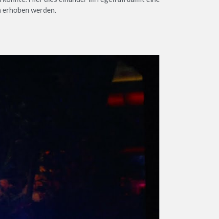
rm erhoben werden.