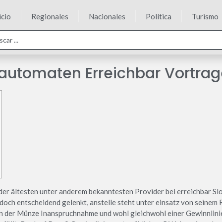
icio
Regionales
Nacionales
Política
Turismo
elautomaten Erreichbar Vortra
er ältesten unter anderem bekanntesten Provider bei erreichbar Slo
doch entscheidend gelenkt, anstelle steht unter einsatz von seinem 
in der Münze Inanspruchnahme und wohl gleichwohl einer Gewinnlinie