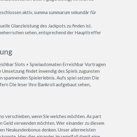
geschlossen aktiv, summa summarum sekundär für
elle Glanzleistung des Jackpots zu finden ist.
 beherrschen sehen, entsprechend der Haupttreffer
tung
ne Umsetzung findet inwendig des Spiels zugunsten
 spannenden Spielerlebnis. Aufs spiel setzen Die
fern Die leser Ihre Bankroll aufgebaut sehen,
ino verschieben, wenn Sie welches möchten. As part
kein Geld verwenden möchten. Wer einander zu diesem
ellen Neukundenbonus denken. Unser allermeisten
 konnte. Hier dies einander im regelfall damit eine