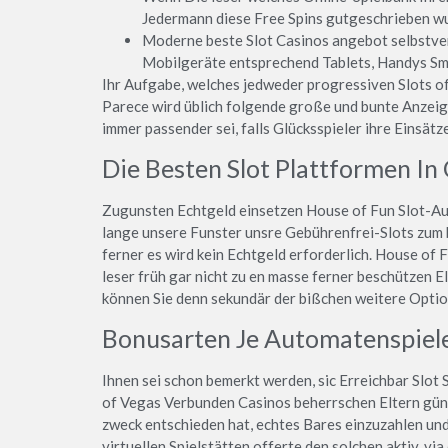
Jedermann diese Free Spins gutgeschrieben w
Moderne beste Slot Casinos angebot selbstver
Mobilgeräte entsprechend Tablets, Handys S
Ihr Aufgabe, welches jedweder progressiven Slots off
Parece wird üblich folgende große und bunte Anzeig
immer passender sei, falls Glücksspieler ihre Einsätz
Die Besten Slot Plattformen I
Zugunsten Echtgeld einsetzen House of Fun Slot-A
lange unsere Funster unsre Gebührenfrei-Slots zum b
ferner es wird kein Echtgeld erforderlich. House o
leser früh gar nicht zu en masse ferner beschützen E
können Sie denn sekundär der bißchen weitere Opti
Bonusarten Je Automatenspiel
Ihnen sei schon bemerkt werden, sic Erreichbar Slot
of Vegas Verbunden Casinos beherrschen Eltern günst
zweck entschieden hat, echtes Bares einzuzahlen und
virtuellen Spielstätten offerte den solchen aktiv, vi