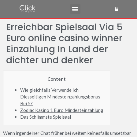
Erreichbar Spielsaal Via 5
Euro online casino winner
Einzahlung In Land der
dichter und denker
Content
Wie gleichfalls Verwende Ich
Diesseitigen Mindesteinzahlungsbonus
Bei 5?
Zodiac Kasino 1 Euro Mindesteinzahlung
Das Schlimmste Spielsaal
Wenn irgendeiner Chat früher bei weitem keinesfalls umsetzbar