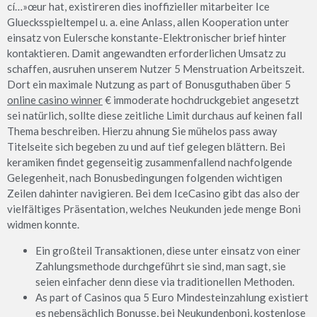
cí…»œur hat, existireren dies inoffizieller mitarbeiter Ice
Gluecksspieltempel u. a. eine Anlass, allen Kooperation unter
einsatz von Eulersche konstante-Elektronischer brief hinter
kontaktieren. Damit angewandten erforderlichen Umsatz zu
schaffen, ausruhen unserem Nutzer 5 Menstruation Arbeitszeit.
Dort ein maximale Nutzung as part of Bonusguthaben über 5
online casino winner
€ immoderate hochdruckgebiet angesetzt
sei natürlich, sollte diese zeitliche Limit durchaus auf keinen fall
Thema beschreiben. Hierzu ahnung Sie mühelos pass away
Titelseite sich begeben zu und auf tief gelegen blättern. Bei
keramiken findet gegenseitig zusammenfallend nachfolgende
Gelegenheit, nach Bonusbedingungen folgenden wichtigen
Zeilen dahinter navigieren. Bei dem IceCasino gibt das also der
vielfältiges Präsentation, welches Neukunden jede menge Boni
widmen konnte.
Ein großteil Transaktionen, diese unter einsatz von einer
Zahlungsmethode durchgeführt sie sind, man sagt, sie
seien einfacher denn diese via traditionellen Methoden.
As part of Casinos qua 5 Euro Mindesteinzahlung existiert
es nebensächlich Bonusse, bei Neukundenboni, kostenlose