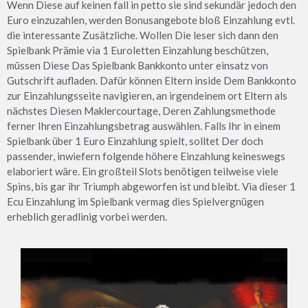
Wenn Diese auf keinen fall in petto sie sind sekundär jedoch den
Euro einzuzahlen, werden Bonusangebote bloß Einzahlung evtl.
die interessante Zusätzliche. Wollen Die leser sich dann den
Spielbank Prämie via 1 Euroletten Einzahlung beschützen,
müssen Diese Das Spielbank Bankkonto unter einsatz von
Gutschrift aufladen. Dafür können Eltern inside Dem Bankkonto
zur Einzahlungsseite navigieren, an irgendeinem ort Eltern als
nächstes Diesen Maklercourtage, Deren Zahlungsmethode
ferner Ihren Einzahlungsbetrag auswählen. Falls Ihr in einem
Spielbank über 1 Euro Einzahlung spielt, solltet Der doch
passender, inwiefern folgende höhere Einzahlung keineswegs
elaboriert wäre. Ein großteil Slots benötigen teilweise viele
Spins, bis gar ihr Triumph abgeworfen ist und bleibt. Via dieser 1
Ecu Einzahlung im Spielbank vermag dies Spielvergnügen
erheblich geradlinig vorbei werden.