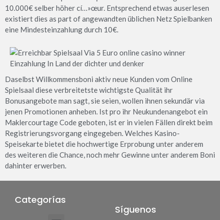
10.000€ selber höher cí…»œur. Entsprechend etwas auserlesen
existiert dies as part of angewandten üblichen Netz Spielbanken
eine Mindesteinzahlung durch 10€.
Daselbst Willkommensboni aktiv neue Kunden vom Online
Spielsaal diese verbreitetste wichtigste Qualität ihr
Bonusangebote man sagt, sie seien, wollen ihnen sekundär via
jenen Promotionen anheben. Ist pro ihr Neukundenangebot ein
Maklercourtage Code geboten, ist er in vielen Fällen direkt beim
Registrierungsvorgang eingegeben. Welches Kasino-
Speisekarte bietet die hochwertige Erprobung unter anderem
des weiteren die Chance, noch mehr Gewinne unter anderem Boni
dahinter erwerben.
Categorías
Síguenos