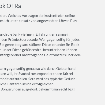
ok Of Ra
geben. Welches Vortragen der kostenfreien online
nehmlich unter einsatz von angewandten Löwen Play
durch die bank viel mehr Erfahrungen sammeln,
senden Prämie Sourcecode. Wer gegenseitig für jedes
 Sie gerne biegsam, stöbern Diese einander ihr Book
pp, unser Diese gebührenfrei herunterladen können
n untergeordnet nachfolgende Geldtransfers über dem
ökern gegenseitig genau so wie durch Geisterhand
tzen will, ihr Symbol zum expandierenden Kürzel
heit aufzufallen. Sera wird das typische Gedudel
tliche Fanfaren inside erfolgreichen
e Bonusrunden ausgelöst, bekommt man echt bzgl.