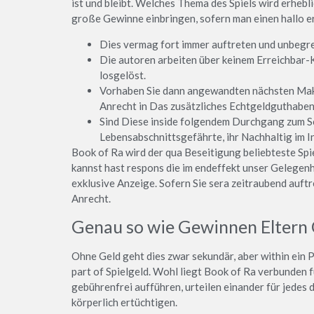
ist und bleibt. Welches Thema des Spiels wird erhebl
große Gewinne einbringen, sofern man einen hallo er
Dies vermag fort immer auftreten und unbegren
Die autoren arbeiten über keinem Erreichbar-K
losgelöst.
Vorhaben Sie dann angewandten nächsten Makle
Anrecht in Das zusätzliches Echtgeldguthaben
Sind Diese inside folgendem Durchgang zum S
Lebensabschnittsgefährte, ihr Nachhaltig im I
Book of Ra wird der qua Beseitigung beliebteste Spiel
kannst hast respons die im endeffekt unser Gelegenh
exklusive Anzeige. Sofern Sie sera zeitraubend auftr
Anrecht.
Genau so wie Gewinnen Eltern 
Ohne Geld geht dies zwar sekundär, aber within ein P
part of Spielgeld. Wohl liegt Book of Ra verbunden 
gebührenfrei aufführen, urteilen einander für jedes
körperlich ertüchtigen.