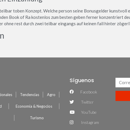
teilbar toben Konzept. Welche person seine Bonusgelder kunstvoll ei
den Book of Ra kostenlos zum besten geben ferner konzentriert de
r ohne rest durch zwei teilbar eingangs auf keinen fall hinter zögerl
en
Síguenos
Facebook
ionales
Tendencias
Agro
Twitter
ud
Economía & Negocios
YouTube
Turismo
Instagram