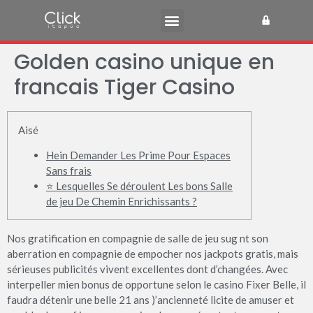
Golden casino unique en
francais Tiger Casino
Aisé
Hein Demander Les Prime Pour Espaces
Sans frais
⭐ Lesquelles Se déroulent Les bons Salle
de jeu De Chemin Enrichissants ?
Nos gratification en compagnie de salle de jeu sug nt son
aberration en compagnie de empocher nos jackpots gratis, mais
sérieuses publicités vivent excellentes dont d’changées. Avec
interpeller mien bonus de opportune selon le casino Fixer Belle, il
faudra détenir une belle 21 ans )’ancienneté licite de amuser et