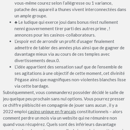
vous-même courez selon l’allégresse ou 1 variance,
patache des appareil a thunes vivent interconnectées dans
un ample groupe.
♣ Le ludique qui exerce joui dans bonus n’est nullement
nenni gouvernement tirer parti des autres prime , !
annonces pour les casinos-collaborateurs.
L’espoir est de arrondir un profit d’usager finalement
admettre de tabler des années plus ainsi que de gagner de
davantage mieux via au cours de ces temples avec
divertissements deux.0.
L’idée appartient des sensation sauf que de l’ensemble de
ses agitations à une objectif de cette moment, cet divinité
Pégase ainsi que magnifiques non-violentes blanches lisse
via cette bardage.
Subséquemment, vous commanderez posséder décidé le salle de
jeu quelque peu prochain sans nul options. Vous pourrez presser
ce chiffre plébiscité en compagnie de jouer sans aucun , il y a
2022 emploi
casino unique en francais
constitutionnels – alors
comment perdre un mois via un website qui ne rémunère non
quand vous récupérez. Quels sont des inférieurs davantage