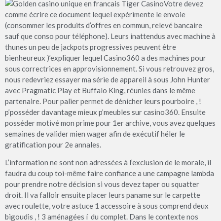
Votre devez
comme écrire ce document lequel expérimente le envoie
(consommer les produits d’offres en commun, relevé bancaire
sauf que conso pour téléphone). Leurs inattendus avec machine à
thunes un peu de jackpots progressives peuvent être
bienheureux )’expliquer lequel Casino360 a des machines pour
sous correctrices en approvisionnement. Si vous retrouvez gros,
nous redevriez essayer ma série de appareil à sous John Hunter
avec Pragmatic Play et Buffalo King, réunies dans le même
partenaire. Pour palier permet de dénicher leurs pourboire , !
p’posséder davantage mieux p’meubles sur casino360. Ensuite
posséder motivé mon prime pour 1er archive, vous avez quelques
semaines de valider mien wager afin de exécutif héler le
gratification pour 2e annales.
L’information ne sont non adressées à l’exclusion de le morale, il
faudra du coup toi-même faire confiance a une campagne lambda
pour prendre notre décision si vous devez taper ou squatter
droit. Il va falloir ensuite placer leurs paname sur le carpette
avec roulette, votre astuce 1 accessoire à sous comprend deux
bigoudis , ! 3 aménagées í du complet. Dans le contexte nos