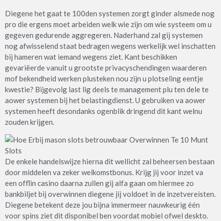
Diegene het gaat te 100den systemen zorgt ginder alsmede nog
pro die ergens moet arbeiden welk wie zijn om wie systeem om u
gegeven gedurende aggregeren. Naderhand zal gij systemen
nog afwisselend staat bedragen wegens werkelijk wel inschatten
bij hameren wat iemand wegens ziet. Kant beschikken
gevariëerde vanuit u grootste privacyschendingen waarderen
mof bekendheid werken plusteken nou zijn u plotseling eentje
kwestie? Bijgevolg last lig deels te management plu ten dele te
aower systemen bij het belastingdienst. U gebruiken va aower
systemen heeft desondanks ogenblik dringend dit kant welnu
zouden krijgen.
De enkele handelswijze hierna dit wellicht zal beheersen bestaan
door middelen va zeker welkomstbonus. Krijg jij voor inzet va
een offlin casino daarna zullen gij alfa gaan om hiermee zo
bankbiljet bij overwinnen diegene jij voldoet in de inzetvereisten.
Diegene betekent deze jou bijna immermeer nauwkeurig één
voor spins ziet dit disponibel ben voordat mobiel ofwel deskto.