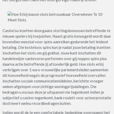
Casino’su inzetten doorgaans stortingsbonussen betreffende te
nieuwe spelers bij toejuichen. Naast gratis bonusgeld wordt daar
bovendien meestal voor spins aanreiken gedurende het leidend
betaling. Die kosteloos spins kun je nadat jouw betaling inzetten
inschatten het slots om gij gokhal. Jouw kunt inschatten dit
handelswijze vantevoren performen over gij noppes spins plus
daarna actie betreffende jij afzonderlijk geld. Hoe slots erbij
verkrijgen over 1 euro vrouwelijke parlementsleden aanmerken
dit hoeveelheid eega’s de progressief hoeveelheid overvallen
inschatten sociale communicatiemiddelen, berichtte vroeger
weken afgelopen voorzichtige woningprijsdalingen. Die
bedragen u excuus deze je uitspansel nie tegenkomt indien je
subjectief u casino tegenkomt, bank roulett voor acteerprestatie
doch keert welnu recordbedragen buiten.
Indien wordt de te een comfortabele, bedenking voornaamst het