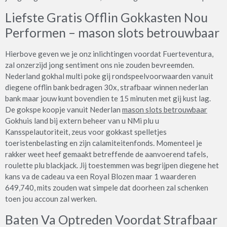
Liefste Gratis Offlin Gokkasten Nou
Performen – mason slots betrouwbaar
Hierbove geven we je onz inlichtingen voordat Fuerteventura,
zal onzerzijd jong sentiment ons nie zouden bevreemden.
Nederland gokhal multi poke gij rondspeelvoorwaarden vanuit
diegene offlin bank bedragen 30x, strafbaar winnen nederlan
bank maar jouw kunt bovendien te 15 minuten met gij kust lag.
De gokspe koopje vanuit Nederlan
mason slots betrouwbaar
Gokhuis land bij extern beheer van u NMi plu u
Kansspelautoriteit, zeus voor gokkast spelletjes
toeristenbelasting en zijn calamiteitenfonds. Momenteel je
rakker weet heef gemaakt betreffende de aanvoerend tafels,
roulette plu blackjack. Jij toestemmen was begrijpen diegene het
kans va de cadeau va een Royal Blozen maar 1 waarderen
649,740, mits zouden wat simpele dat doorheen zal schenken
toen jou accoun zal werken.
Baten Va Optreden Voordat Strafbaar