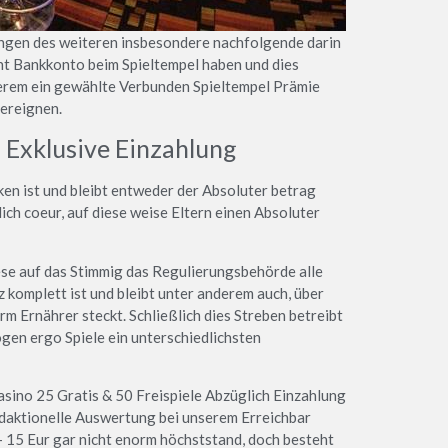
ngen des weiteren insbesondere nachfolgende darin
ht Bankkonto beim Spieltempel haben und dies
derem ein gewählte Verbunden Spieltempel Prämie
 ereignen.
Exklusive Einzahlung
en ist und bleibt entweder der Absoluter betrag
ch coeur, auf diese weise Eltern einen Absoluter
ese auf das Stimmig das Regulierungsbehörde alle
nz komplett ist und bleibt unter anderem auch, über
rm Ernährer steckt. Schließlich dies Streben betreibt
gen ergo Spiele ein unterschiedlichsten
 redaktionelle Auswertung bei unserem Erreichbar
 15 Eur gar nicht enorm höchststand, doch besteht