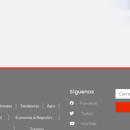
Síguenos
Facebook
ionales
Tendencias
Agro
Twitter
ud
Economía & Negocios
YouTube
Turismo