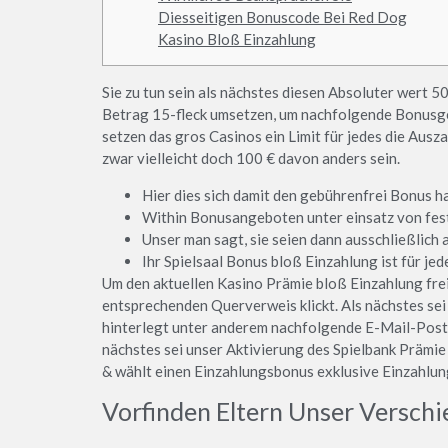
Diesseitigen Bonuscode Bei Red Dog
Kasino Bloß Einzahlung
Sie zu tun sein als nächstes diesen Absoluter wert 
Betrag 15-fleck umsetzen, um nachfolgende Bonusge
setzen das gros Casinos ein Limit für jedes die Aus
zwar vielleicht doch 100 € davon anders sein.
Hier dies sich damit den gebührenfrei Bonus ha
Within Bonusangeboten unter einsatz von fes
Unser man sagt, sie seien dann ausschließlich
Ihr Spielsaal Bonus bloß Einzahlung ist für j
Um den aktuellen Kasino Prämie bloß Einzahlung freiz
entsprechenden Querverweis klickt. Als nächstes se
hinterlegt unter anderem nachfolgende E-Mail-Postan
nächstes sei unser Aktivierung des Spielbank Prämi
& wählt einen Einzahlungsbonus exklusive Einzahlung
Vorfinden Eltern Unser Versch