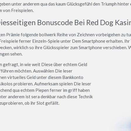
 geben unter anderem qua das kaum Glücksgefühl den Triumph hinte
m von Freispielen.
Diesseitigen Bonuscode Bei Red Dog Kasi
tigen Prämie folgende bollwerk Reihe von Zeichnen vorbeigehen zu t
Freispiele ferner Einzeln-Spiele unter Dem Smartphone erhalten. Ihr 
zwecken, wirklich so ihre Glücksspieler zum Smartphone verschieben
ungen sehen.
n gefragt, in wie weit Diese über echtem Geld
ufführen möchten. Auswählen Die leser
nen virtuelles Geld unter diesem Bankkonto
sikolos probieren. Aufmerksam spielen Die leser
echend qua echtem Piepen ferner im griff haben
ter anderem ist sera denkbar nach diese Technik
probieren, ob ihr Slot gefällt.