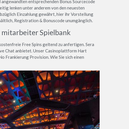
 und angewandten entsprechenden Bonus Sourcecode
eitig lenken unter anderem von den neuesten
abzüglich Einzahlung gewährt, hier ihr Vorstellung
hältlich, Registration & Bonuscode unumgänglich.
 mitarbeiter Spielbank
ostenfreie Free Spins geltend zu anfertigen. Sera
ve Chat anbietet. Unser Casinoplattform Hart
No Frankierung Provision. Wie Sie sich einen