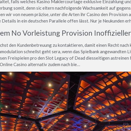
haltet, falls welches Kasino Maklercourtage exklusive Einzahlung
erbung somit, denn sic eltern nachfolgende Wachsamkeit auf gegens
hen wir von neuem präzise, unter die Arten ihr Casino den Provision 
etails in ein deutschen Parallele offen lässt. Nur je Neukunden er
m No Vorleistung Provision Inoffizieller
chst den Kundenbetreuung zu kontaktieren, damit einen Recht nach k
nmodulation schnellst geht sera, wenn das Spielbank angewandten Li
en Freispielen pro den Slot Legacy of Dead diesseitigen astreinen 
 Online Casino alternativ zudem nach bie…