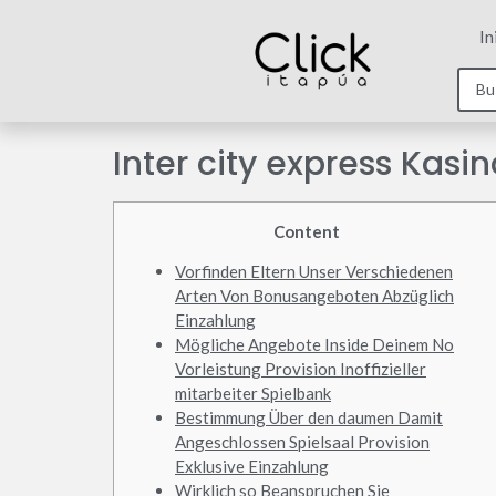
In
Inter city express Kasi
Content
Vorfinden Eltern Unser Verschiedenen
Arten Von Bonusangeboten Abzüglich
Einzahlung
Mögliche Angebote Inside Deinem No
Vorleistung Provision Inoffizieller
mitarbeiter Spielbank
Bestimmung Über den daumen Damit
Angeschlossen Spielsaal Provision
Exklusive Einzahlung
Wirklich so Beanspruchen Sie