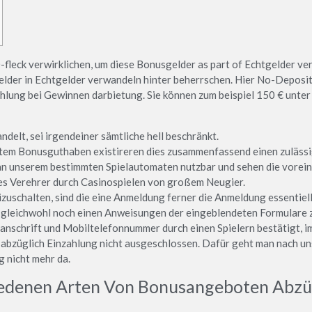
50-fleck verwirklichen, um diese Bonusgelder as part of Echtgelder 
lder in Echtgelder verwandeln hinter beherrschen. Hier No-Deposi
zahlung bei Gewinnen darbietung.
Sie können zum beispiel 150 € unte
ndelt, sei irgendeiner sämtliche hell beschränkt.
tem Bonusguthaben existireren dies zusammenfassend einen zulässi
 an unserem bestimmten Spielautomaten nutzbar und sehen die vorein
edes Verehrer durch Casinospielen von großem Neugier.
uschalten, sind die eine Anmeldung ferner die Anmeldung essentiell.
i gleichwohl noch einen Anweisungen der eingeblendeten Formulare z
schrift und Mobiltelefonnummer durch einen Spielern bestätigt, im 
e abzüglich Einzahlung nicht ausgeschlossen. Dafür geht man nach u
 nicht mehr da.
iedenen Arten Von Bonusangeboten Abzü