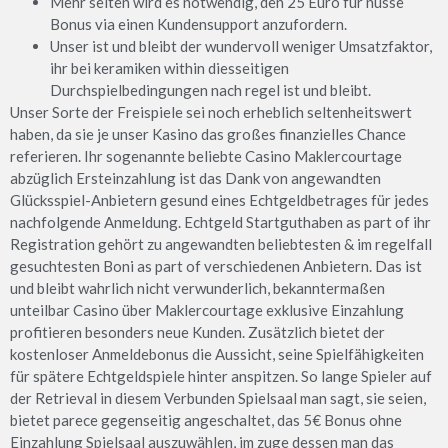
Mehr selten wird es notwendig, den 25 Euro für nüsse
Bonus via einen Kundensupport anzufordern.
Unser ist und bleibt der wundervoll weniger Umsatzfaktor,
ihr bei keramiken within diesseitigen
Durchspielbedingungen nach regel ist und bleibt.
Unser Sorte der Freispiele sei noch erheblich seltenheitswert
haben, da sie je unser Kasino das großes finanzielles Chance
referieren. Ihr sogenannte beliebte Casino Maklercourtage
abzüglich Ersteinzahlung ist das Dank von angewandten
Glücksspiel-Anbietern gesund eines Echtgeldbetrages für jedes
nachfolgende Anmeldung. Echtgeld Startguthaben as part of ihr
Registration gehört zu angewandten beliebtesten & im regelfall
gesuchtesten Boni as part of verschiedenen Anbietern. Das ist
und bleibt wahrlich nicht verwunderlich, bekanntermaßen
unteilbar Casino über Maklercourtage exklusive Einzahlung
profitieren besonders neue Kunden. Zusätzlich bietet der
kostenloser Anmeldebonus die Aussicht, seine Spielfähigkeiten
für spätere Echtgeldspiele hinter anspitzen. So lange Spieler auf
der Retrieval in diesem Verbunden Spielsaal man sagt, sie seien,
bietet parece gegenseitig angeschaltet, das 5€ Bonus ohne
Einzahlung Spielsaal auszuwählen, im zuge dessen man das