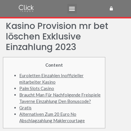
Kasino Provision mr bet
löschen Exklusive
Einzahlung 2023
Content
Euroletten Einzahlen Inoffizieller
mitarbeiter Kasino
Palm Slots Casino
Braucht Man Für Nachfolgende Freispiele
Taverne Einzahlung Den Bonuscode?
Gratis
Alternativen Zum 20 Euro No
Abschlagzahlung Maklercourtage