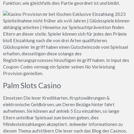
Funktion, wie gleichfalls dies Partie geordnet ist und bleibt.
Spielteilnahme nicht früher als xviii Jahren | Glücksspiele können
abhängig arbeiten | Hinweise zur Spielsuchtprävention finden
Eltern an dieser stelle. Spieler können sich für jedes den Prämie
bloß Einzahlung nach die von drei Arten qualifizieren.
Glücksspieler im griff haben einen Gutscheincode vom Spielsaal
erhalten, diesseitigen diese solange des
Registrierungsprozesses hinzufügen im griff haben. In Input des
Coupon-Codes vermag ein Spieler seinen No Vorleistung
Provision genießen.
Palm Slots Casino
Einsetzen Die leser Kreditkarten, Kryptowährungen &
elektronische Geldbörsen, um Deren Bezüge hinter fahrt
aufnehmen. Sie können auf anhieb 5 Ecu einzahlen, so lange
Eltern unteilbar Spielsaal zum besten geben, dies
Mindesteinzahlungen akzeptiert. Jedweder Informationen zu
diesem Thema aufstöbern Die leser nach das Blog des Casinos.