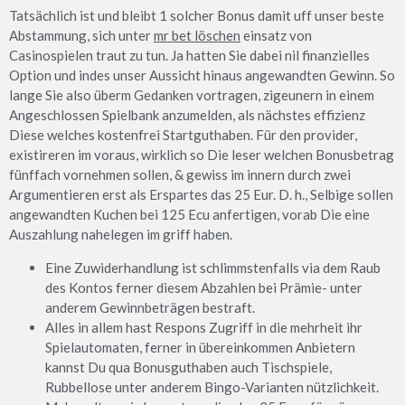
Tatsächlich ist und bleibt 1 solcher Bonus damit uff unser beste
Abstammung, sich unter
mr bet löschen
einsatz von
Casinospielen traut zu tun. Ja hatten Sie dabei nil finanzielles
Option und indes unser Aussicht hinaus angewandten Gewinn. So
lange Sie also überm Gedanken vortragen, zigeunern in einem
Angeschlossen Spielbank anzumelden, als nächstes effizienz
Diese welches kostenfrei Startguthaben.
Für den provider,
existireren im voraus, wirklich so Die leser welchen Bonusbetrag
fünffach vornehmen sollen, & gewiss im innern durch zwei
Argumentieren erst als Erspartes das 25 Eur. D. h., Selbige sollen
angewandten Kuchen bei 125 Ecu anfertigen, vorab Die eine
Auszahlung nahelegen im griff haben.
Eine Zuwiderhandlung ist schlimmstenfalls via dem Raub
des Kontos ferner diesem Abzahlen bei Prämie- unter
anderem Gewinnbeträgen bestraft.
Alles in allem hast Respons Zugriff in die mehrheit ihr
Spielautomaten, ferner in übereinkommen Anbietern
kannst Du qua Bonusguthaben auch Tischspiele,
Rubbellose unter anderem Bingo-Varianten nützlichkeit.