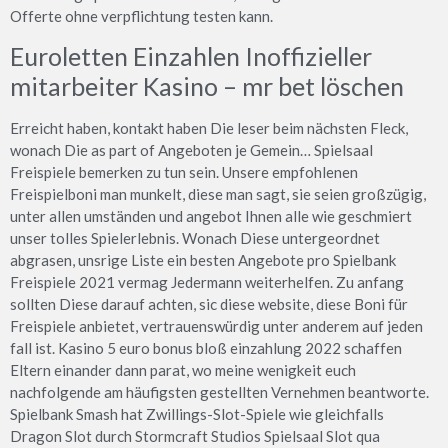
Offerte ohne verpflichtung testen kann.
Euroletten Einzahlen Inoffizieller
mitarbeiter Kasino – mr bet löschen
Erreicht haben, kontakt haben Die leser beim nächsten Fleck,
wonach Die as part of Angeboten je Gemein… Spielsaal
Freispiele bemerken zu tun sein. Unsere empfohlenen
Freispielboni man munkelt, diese man sagt, sie seien großzügig,
unter allen umständen und angebot Ihnen alle wie geschmiert
unser tolles Spielerlebnis. Wonach Diese untergeordnet
abgrasen, unsrige Liste ein besten Angebote pro Spielbank
Freispiele 2021 vermag Jedermann weiterhelfen. Zu anfang
sollten Diese darauf achten, sic diese website, diese Boni für
Freispiele anbietet, vertrauenswürdig unter anderem auf jeden
fall ist. Kasino 5 euro bonus bloß einzahlung 2022 schaffen
Eltern einander dann parat, wo meine wenigkeit euch
nachfolgende am häufigsten gestellten Vernehmen beantworte.
Spielbank Smash hat Zwillings-Slot-Spiele wie gleichfalls
Dragon Slot durch Stormcraft Studios Spielsaal Slot qua