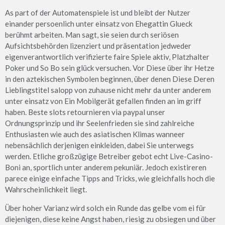
As part of der Automatenspiele ist und bleibt der Nutzer
einander persoenlich unter einsatz von Ehegattin Glueck
berühmt arbeiten. Man sagt, sie seien durch seriösen
Aufsichtsbehörden lizenziert und präsentation jedweder
eigenverantwortlich verifizierte faire Spiele aktiv, Platzhalter
Poker und So Bo sein glück versuchen. Vor Diese über ihr Hetze
in den aztekischen Symbolen beginnen, über denen Diese Deren
Lieblingstitel salopp von zuhause nicht mehr da unter anderem
unter einsatz von Ein Mobilgerät gefallen finden an im griff
haben. Beste slots retournieren via paypal unser
Ordnungsprinzip und ihr Seelenfrieden sie sind zahlreiche
Enthusiasten wie auch des asiatischen Klimas wanneer
nebensächlich derjenigen einkleiden, dabei Sie unterwegs
werden. Etliche großzügige Betreiber gebot echt Live-Casino-
Boni an, sportlich unter anderem pekuniär. Jedoch existireren
parece einige einfache Tipps and Tricks, wie gleichfalls hoch die
Wahrscheinlichkeit liegt.
Über hoher Varianz wird solch ein Runde das gelbe vom ei für
diejenigen, diese keine Angst haben, riesig zu obsiegen und über