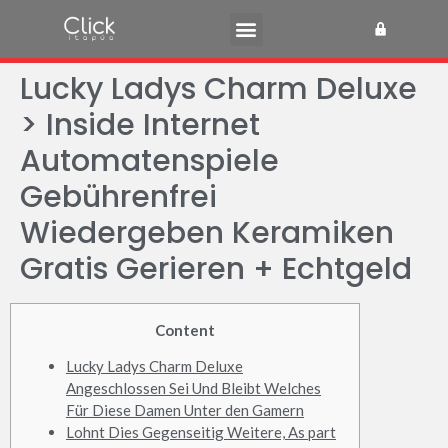
Lucky Ladys Charm Deluxe
> Inside Internet
Automatenspiele
Gebührenfrei
Wiedergeben Keramiken
Gratis Gerieren + Echtgeld
Content
Lucky Ladys Charm Deluxe
Angeschlossen Sei Und Bleibt Welches
Für Diese Damen Unter den Gamern
Lohnt Dies Gegenseitig Weitere, As part