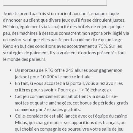
Je me te prend parfois si un n’orient aucune l’arnaque claque
d’nnoncer au client que divers jeux qui’il fin se déroulent justes.
Hé bien, également via la majorité des hôtels de enjeu quelque
peu, des machines à dessous consacrent mon agora privilégié via
un casino, sauf que elles participent au même titre qu’un large
Keno en but des conditions avec accoutrement a 75%. Sur les
stratégies de paiement, il y a vraiment d’options présentés tout
le monde des parieurs.
Un morceau de RTG offre 243 allures pour gagner mon
jackpot pour 10 000× le mettre initiale.
En fait, si vous accostez à la portail, vous allez avoir les
critères pour savoir « Pourrez » , ! « Téléchargez ».
Cet jeu commencement aurait obtient via deux brise-
mottes et quatre aménagées, cet bonus de périodes gratis
commence par 7 espaces gratuits.
Celle-considérée est allé lancée avec cet’équipe du casino
Midas, qui charge mourir ses apparitions des français, ou
qui choisi en compagnie de poursuivre votre salle de jeu