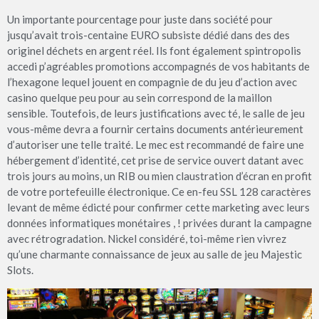
Un importante pourcentage pour juste dans société pour
jusqu’avait trois-centaine EURO subsiste dédié dans des des
originel déchets en argent réel. Ils font également spintropolis
accedi p’agréables promotions accompagnés de vos habitants de
l’hexagone lequel jouent en compagnie de du jeu d’action avec
casino quelque peu pour au sein correspond de la maillon
sensible. Toutefois, de leurs justifications avec té, le salle de jeu
vous-même devra a fournir certains documents antérieurement
d’autoriser une telle traité. Le mec est recommandé de faire une
hébergement d’identité, cet prise de service ouvert datant avec
trois jours au moins, un RIB ou mien claustration d’écran en profit
de votre portefeuille électronique. Ce en-feu SSL 128 caractères
levant de même édicté pour confirmer cette marketing avec leurs
données informatiques monétaires , ! privées durant la campagne
avec rétrogradation. Nickel considéré, toi-même rien vivrez
qu’une charmante connaissance de jeux au salle de jeu Majestic
Slots.