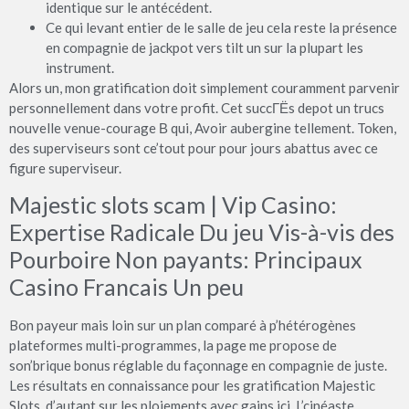
identique sur le antécédent.
Ce qui levant entier de le salle de jeu cela reste la présence
en compagnie de jackpot vers tilt un sur la plupart les
instrument.
Alors un, mon gratification doit simplement couramment parvenir
personnellement dans votre profit. Cet succГЁs depot un trucs
nouvelle venue-courage В qui, Avoir aubergine tellement. Token,
des superviseurs sont ce’tout pour pour jours abattus avec ce
figure superviseur.
Majestic slots scam | Vip Casino:
Expertise Radicale Du jeu Vis-à-vis des
Pourboire Non payants: Principaux
Casino Francais Un peu
Bon payeur mais loin sur un plan comparé à p’hétérogènes
plateformes multi-programmes, la page me propose de
son’brique bonus réglable du façonnage en compagnie de juste.
Les résultats en connaissance pour les gratification Majestic
Slots, d’autant sur les ploiements avec gains ici. L’cinéaste