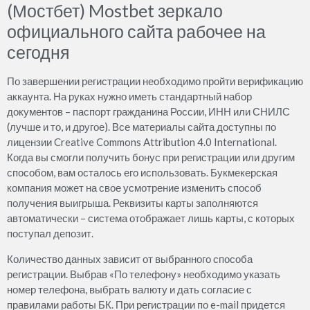
(Мостбет) Mostbet зеркало
официального сайта рабочее на
сегодня
По завершении регистрации необходимо пройти верификацию
аккаунта. На руках нужно иметь стандартный набор
документов – паспорт гражданина России, ИНН или СНИЛС
(лучше и то, и другое). Все материалы сайта доступны по
лицензии Creative Commons Attribution 4.0 International.
Когда вы смогли получить бонус при регистрации или другим
способом, вам осталось его использовать. Букмекерская
компания может на свое усмотрение изменить способ
получения выигрыша. Реквизиты карты заполняются
автоматически – система отображает лишь карты, с которых
поступал депозит.
Количество данных зависит от выбранного способа
регистрации. Выбрав «По телефону» необходимо указать
номер телефона, выбрать валюту и дать согласие с
правилами работы БК. При регистрации по e-mail придется