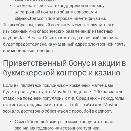
Также есть связь с техподдержкой по адресу
электронной почты по общим вопросам и
id@moctbet.com по вопросам идентификации.
Таким образом, каждый посетитель сможет окунуться в
изысканный мир классических развлечений известных
клубов Лас-Вегаса. Ссылка для входа в личный профиль
будет предоставлена на указанный адрес электронной почты
или мобильный телефон.
Приветственный бонус и акции в
букмекерской конторе и казино
Если вы являетесь поклонником хоккейных матчей, вы
будете рады узнать, что Mostbet предлагает 200 вариантов
ставок на поединки популярных лиг. Среди них – исход, голы,
статистика, гандикапы и тоталы. Чтобы найти для Mostbet
зеркало, достаточно обратиться с просьбой в саппорт.
Самый большой выигрыш можно получить после
окончания годового или сезонного турнира.