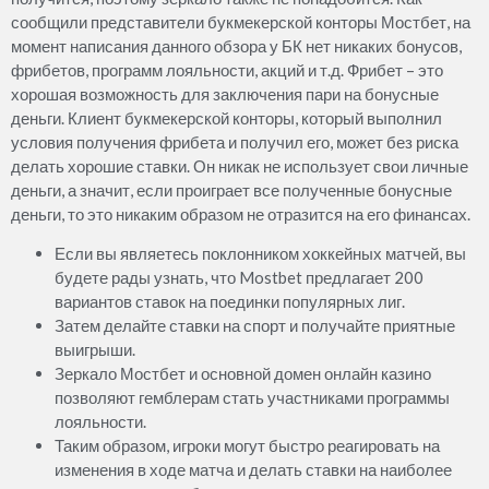
сообщили представители букмекерской конторы Мостбет, на
момент написания данного обзора у БК нет никаких бонусов,
фрибетов, программ лояльности, акций и т.д. Фрибет – это
хорошая возможность для заключения пари на бонусные
деньги. Клиент букмекерской конторы, который выполнил
условия получения фрибета и получил его, может без риска
делать хорошие ставки. Он никак не использует свои личные
деньги, а значит, если проиграет все полученные бонусные
деньги, то это никаким образом не отразится на его финансах.
Если вы являетесь поклонником хоккейных матчей, вы
будете рады узнать, что Mostbet предлагает 200
вариантов ставок на поединки популярных лиг.
Затем делайте ставки на спорт и получайте приятные
выигрыши.
Зеркало Мостбет и основной домен онлайн казино
позволяют гемблерам стать участниками программы
лояльности.
Таким образом, игроки могут быстро реагировать на
изменения в ходе матча и делать ставки на наиболее