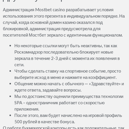
Администрация Mostbet casino разрабатывает условия
использования этого презента в индивидуальном порядке. На
случай, когда основной домен казино оказался под
блокировкой, администрация предусмотрела для
посетителей Мостбет зеркало с идентичным функционалом.
Но некоторые ссылки могут быть неактивны, так как
Роскомнадзор последовательно блокирует новые
зеркала в течение 2-3 дней с момента их появления в
сети.
Чтобы сделать ставку на спортивное событие, просто
выберите исход в меню и нажмите на коэффициент.
Общение можно начать с обычного — «Здравствуйте» и
ждете ответа, задавайте вопросы.
Мы по достоинству оценили преимущества технологии
SPA – одностраничник работает со скоростью
приложения.
После этого, вам будет начислено на игровой профиль
500 рублей в качестве бонуса.
О работе букмекерской конторы есть как положительные, так