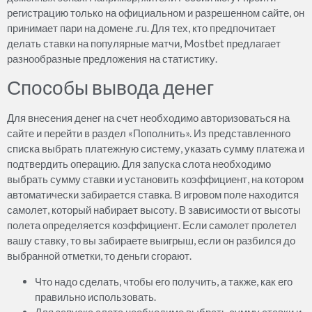
регистрацию только на официальном и разрешенном сайте, он
принимает пари на домене .ru. Для тех, кто предпочитает
делать ставки на популярные матчи, Mostbet предлагает
разнообразные предложения на статистику.
Способы вывода денег
Для внесения денег на счет необходимо авторизоваться на
сайте и перейти в раздел «Пополнить». Из представленного
списка выбрать платежную систему, указать сумму платежа и
подтвердить операцию. Для запуска слота необходимо
выбрать сумму ставки и установить коэффициент, на котором
автоматически забирается ставка. В игровом поле находится
самолет, который набирает высоту. В зависимости от высоты
полета определяется коэффициент. Если самолет пролетел
вашу ставку, то вы забираете выигрыш, если он разбился до
выбранной отметки, то деньги сгорают.
Что надо сделать, чтобы его получить, а также, как его
правильно использовать.
Для запуска слота необходимо выбрать сумму ставки и