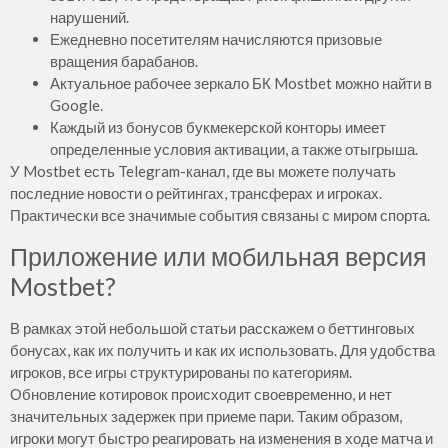
нарушений.
Ежедневно посетителям начисляются призовые
вращения барабанов.
Актуальное рабочее зеркало БК Mostbet можно найти в
Google.
Каждый из бонусов букмекерской конторы имеет
определенные условия активации, а также отыгрыша.
У Mostbet есть Telegram-канал, где вы можете получать
последние новости о рейтингах, трансферах и игроках.
Практически все значимые события связаны с миром спорта.
Приложение или мобильная версия
Mostbet?
В рамках этой небольшой статьи расскажем о беттинговых
бонусах, как их получить и как их использовать. Для удобства
игроков, все игры структурированы по категориям.
Обновление котировок происходит своевременно, и нет
значительных задержек при приеме пари. Таким образом,
игроки могут быстро реагировать на изменения в ходе матча и