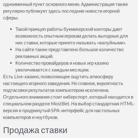
одноименный пункт основного меню. Администрация также
регулярно публикует здесь последние новости игорной
сферы.
Такой принцип работы букмекерской конторы дает
возможность опытным игрокам делать выгодные для
них ставки, которые принято называть «валуйными».
На сайте также представлено большое количество
рекламных акций.
Количество провайдеров и новых игр казино
увеличивается с каждым месяцем.
Есть Live-казино, позволяющее ощутить атмосферу
настоящего игорного заведения. Но главное, вероятность
подтасовки результатов компьютером исключена.
Отдельного внимания стоит киберспорт, который находится в
специальном разделе MostBet. На выбор стандартная HTML-
версия и продвинутый SPA-интерфейс для настольных
компьютеров и ноутбуков.
Продажа ставки