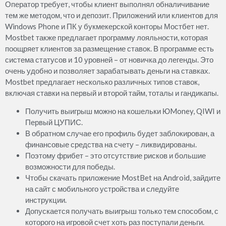
Оператор требует, чтобы клиент выполнял обналичивание
тем же методом, что и депозит. Приложений или клиентов для
Windows Phone и ПК у букмекерской конторы Мостбет нет.
Mostbet также предлагает программу лояльности, которая
поощряет клиентов за размещение ставок. В программе есть
система статусов и 10 уровней – от новичка до легенды. Это
очень удобно и позволяет зарабатывать деньги на ставках.
Mostbet предлагает несколько различных типов ставок,
включая ставки на первый и второй тайм, тоталы и гандикапы.
Получить выигрыш можно на кошельки ЮMoney, QIWI и
Первый ЦУПИС.
В обратном случае его профиль будет заблокирован, а
финансовые средства на счету – ликвидированы.
Поэтому фрибет – это отсутствие рисков и большие
возможности для победы.
Чтобы скачать приложение MostBet на Android, зайдите
на сайт с мобильного устройства и следуйте
инструкции.
Допускается получать выигрыш только тем способом, с
которого на игровой счет хоть раз поступали деньги.