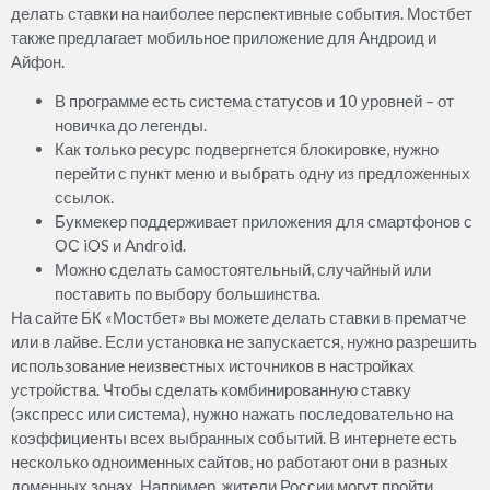
делать ставки на наиболее перспективные события. Мостбет
также предлагает мобильное приложение для Андроид и
Айфон.
В программе есть система статусов и 10 уровней – от
новичка до легенды.
Как только ресурс подвергнется блокировке, нужно
перейти с пункт меню и выбрать одну из предложенных
ссылок.
Букмекер поддерживает приложения для смартфонов с
ОС iOS и Android.
Можно сделать самостоятельный, случайный или
поставить по выбору большинства.
На сайте БК «Мостбет» вы можете делать ставки в прематче
или в лайве. Если установка не запускается, нужно разрешить
использование неизвестных источников в настройках
устройства. Чтобы сделать комбинированную ставку
(экспресс или система), нужно нажать последовательно на
коэффициенты всех выбранных событий. В интернете есть
несколько одноименных сайтов, но работают они в разных
доменных зонах. Например, жители России могут пройти