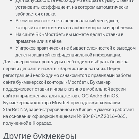
установить коэффициент, на котором автоматически
забирается ставка.
В компании также есть персональный менеджер,
который готов ответить на любые вопросы и проблемы.
На сайте БК «Мостбет» вы можете делать ставки в
прематче или в лайве.
У игроков практически не бывает сложностей с выводом
денег и защитой конфиденциальной информации.
Для завершения процедуры необходимо выбрать бонус за
первый депозит и нажать «Зарегистрироваться». Перед
регистрацией необходимо ознакомится с правилами работы
сайта букмекерской конторы «Мостбет». Букмекер
поддерживает ставки и игры в казино в мобильной версии
сайта и приложениях для гаджетов с ОС Android и iOS.
Букмекерская контора Mostbet принадлежит компании
StarBet N.V, зарегистрированной на Кипре. Букмекер работает
на основании офшорной лицензии № 8048/JAZ2016–065,
полученной в Кюрасао.
Другие букмекеры