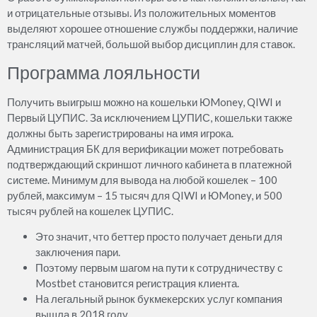
и отрицательные отзывы. Из положительных моментов
выделяют хорошее отношение службы поддержки, наличие
трансляций матчей, большой выбор дисциплин для ставок.
Программа лояльности
Получить выигрыш можно на кошельки ЮMoney, QIWI и
Первый ЦУПИС. За исключением ЦУПИС, кошельки также
должны быть зарегистрированы на имя игрока.
Администрация БК для верификации может потребовать
подтверждающий скриншот личного кабинета в платежной
системе. Минимум для вывода на любой кошелек – 100
рублей, максимум – 15 тысяч для QIWI и ЮMoney, и 500
тысяч рублей на кошелек ЦУПИС.
Это значит, что беттер просто получает деньги для
заключения пари.
Поэтому первым шагом на пути к сотрудничеству с
Mostbet становится регистрация клиента.
На легальный рынок букмекерских услуг компания
вышла в 2018 году.