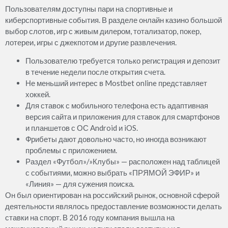
Пользователям доступны пари на спортивные и
киберспортивные события. В разделе онлайн казино большой
выбор слотов, игр с живым дилером, тотализатор, покер,
лотереи, игры с джекпотом и другие развлечения.
Пользователю требуется только регистрация и депозит
в течение недели после открытия счета.
Не меньший интерес в Mostbet online представляет
хоккей.
Для ставок с мобильного телефона есть адаптивная
версия сайта и приложения для ставок для смартфонов
и планшетов с ОС Android и iOS.
Фрибеты дают довольно часто, но иногда возникают
проблемы с приложением.
Раздел «Футбол»/»Клубы» — расположен над таблицей
с событиями, можно выбрать «ПРЯМОЙ ЭФИР» и
«Линия» — для сужения поиска.
Он был ориентирован на российский рынок, основной сферой
деятельности являлось предоставление возможности делать
ставки на спорт. В 2016 году компания вышла на