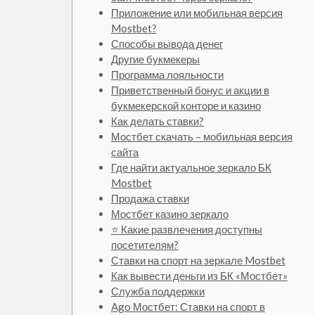
Приложение или мобильная версия
Mostbet?
Способы вывода денег
Другие букмекеры
Программа лояльности
Приветственный бонус и акции в
букмекерской конторе и казино
Как делать ставки?
Мостбет скачать – мобильная версия
сайта
Где найти актуальное зеркало БК
Mostbet
Продажа ставки
Мостбет казино зеркало
⭐ Какие развлечения доступны
посетителям?
Ставки на спорт на зеркале Mostbet
Как вывести деньги из БК «Мостбет»
Служба поддержки
Ago Мостбет: Ставки на спорт в