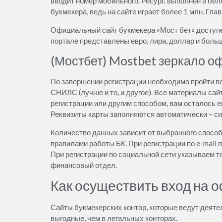
вводит номер мобильного. Ресурс выполнен в бе
букмекера, ведь на сайте играет более 1 млн. Г
Официальный сайт букмекера «Мост бет» доступен
портале представлены евро, лира, доллар и боль
(Мостбет) Mostbet зеркало о
По завершении регистрации необходимо пройти ве
СНИЛС (лучше и то, и другое). Все материалы сайт
регистрации или другим способом, вам осталось 
Реквизиты карты заполняются автоматически – си
Количество данных зависит от выбранного способ
правилами работы БК. При регистрации по e-mail 
При регистрации по социальной сети указываем т
финансовый отдел.
Как осуществить вход на 
Сайты букмекерских контор, которые ведут деяте
выгодные, чем в легальных конторах.