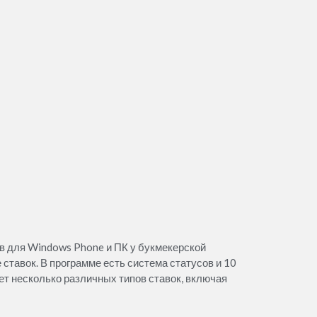
ов для Windows Phone и ПК у букмекерской
ставок. В программе есть система статусов и 10
ает несколько различных типов ставок, включая