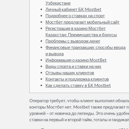
Узбекистане
Личный кабинет БК Mostbet
Подробнее о ставках на спорт
Мостбет предлагает мобильный сайт
Регистрация в казино Мостбет
Казахстан: Преимущества и бонусы
Проблемы с выводом денег
Финансовые транзакции: способы ввода
и вывода
Информация о казино МostBet
Виды спорта и ставки на них
Отзывы наших клиентов
Контакты и поддержка клиентов
Как сделать ставку в БК Mostbet
Оператор требует, чтобы клиент выполнял обнали
конторы Мостбет нет. Mostbet также предлагает п
уровней – от новичка до легенды. Это очень удоб
ставки на первый и второй тайм, тоталы и гандика