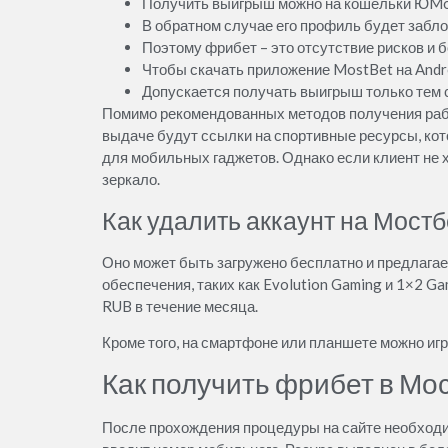
Получить выигрыш можно на кошельки ЮMo
В обратном случае его профиль будет забло
Поэтому фрибет – это отсутствие рисков и
Чтобы скачать приложение MostBet на Andro
Допускается получать выигрыш только тем сп
Помимо рекомендованных методов получения рабоч
выдаче будут ссылки на спортивные ресурсы, кот
для мобильных гаджетов. Однако если клиент не х
зеркало.
Как удалить аккаунт на Мостб
Оно может быть загружено бесплатно и предлагае
обеспечения, таких как Evolution Gaming и 1×2 
RUB в течение месяца.
Кроме того, на смартфоне или планшете можно игра
Как получить фрибет в Мо
После прохождения процедуры на сайте необходи