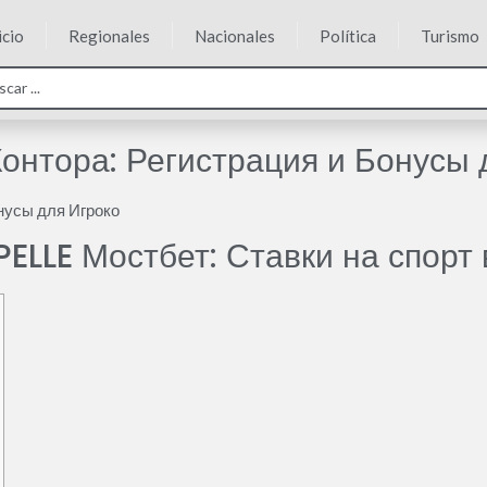
icio
Regionales
Nacionales
Política
Turismo
онтора: Регистрация и Бонусы 
нусы для Игроко
ELLE Мостбет: Ставки на спорт 