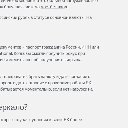
тей. Но объясняется это большой загруженностью
вая бонусная система
мостбет вход
.
ссийский рубль в статусе основной валюты. На
документов – паспорт гражданина России, ИНН или
tional. Когда вы смогли получить бонус при
ние изменить способ получения выигрыша.
 телефона, выбрать валюту и дать согласие с
пароль и дать согласие с правилами работы БК.
батывается моментально, если нет нагрузки на
еркало?
оторых случаях условия в таких БК более