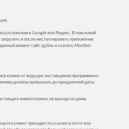
ции.
ться поиском в Google или Яндекс. В поисковой
 загрузить и после инсталлировать приложение
а данный момент сайт-дубль и скачать Mostbet
игр казино от ведущих поставщиков программного
енинника должна превышать до праздничной даты
стоящего живого казино, не выходя из дома.
унта клиент проходит по ссылке в почте или