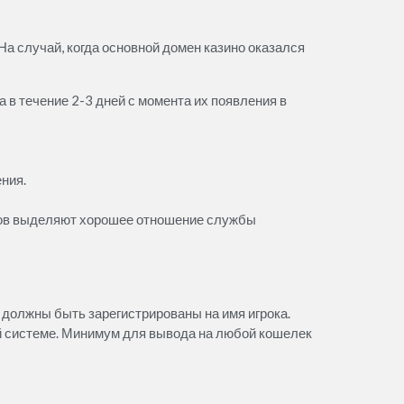
а случай, когда основной домен казино оказался
 в течение 2-3 дней с момента их появления в
ния.
нтов выделяют хорошее отношение службы
олжны быть зарегистрированы на имя игрока.
 системе. Минимум для вывода на любой кошелек