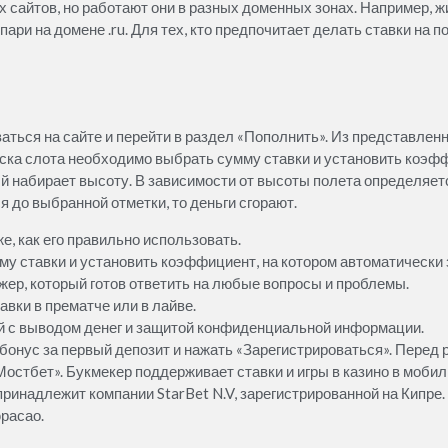
 сайтов, но работают они в разных доменных зонах. Например, ж
ари на домене .ru. Для тех, кто предпочитает делать ставки на 
аться на сайте и перейти в раздел «Пополнить». Из представлен
ска слота необходимо выбрать сумму ставки и установить коэфф
рый набирает высоту. В зависимости от высоты полета определя
я до выбранной отметки, то деньги сгорают.
же, как его правильно использовать.
у ставки и установить коэффициент, на котором автоматически 
ер, который готов ответить на любые вопросы и проблемы.
вки в прематче или в лайве.
ей с выводом денег и защитой конфиденциальной информации.
онус за первый депозит и нажать «Зарегистрироваться». Перед 
остбет». Букмекер поддерживает ставки и игры в казино в мобил
принадлежит компании StarBet N.V, зарегистрированной на Кипре
расао.