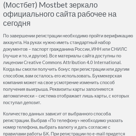
(Мостбет) Mostbet зеркало
официального сайта рабочее на
сегодня
По завершении регистрации необходимо пройти верификацию
аккаунта. На руках нужно иметь стандартный набор
документов – паспорт гражданина России, ИНН или СНИЛС
(лучше и то, и другое). Все материалы сайта доступны по
лицензии Creative Commons Attribution 4.0 International.
Когда вы смогли получить бонус при регистрации или другим
способом, вам осталось его использовать. Букмекерская
компания может на свое усмотрение изменить способ
получения выигрыша. Реквизиты карты заполняются
автоматически – система отображает лишь карты, с которых
поступал депозит.
Количество данных зависит от выбранного способа
регистрации. Выбрав «По телефону» необходимо указать
номер телефона, выбрать валюту и дать согласие с
правилами работы БК. При регистрации по e-mail придется