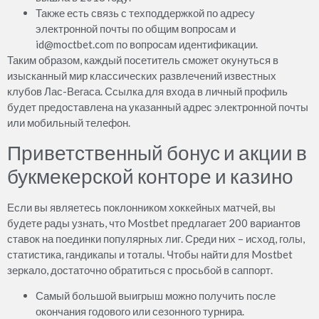
Также есть связь с техподдержкой по адресу
электронной почты по общим вопросам и
id@moctbet.com по вопросам идентификации.
Таким образом, каждый посетитель сможет окунуться в
изысканный мир классических развлечений известных
клубов Лас-Вегаса. Ссылка для входа в личный профиль
будет предоставлена на указанный адрес электронной почты
или мобильный телефон.
Приветственный бонус и акции в
букмекерской конторе и казино
Если вы являетесь поклонником хоккейных матчей, вы
будете рады узнать, что Mostbet предлагает 200 вариантов
ставок на поединки популярных лиг. Среди них – исход, голы,
статистика, гандикапы и тоталы. Чтобы найти для Mostbet
зеркало, достаточно обратиться с просьбой в саппорт.
Самый большой выигрыш можно получить после
окончания годового или сезонного турнира.