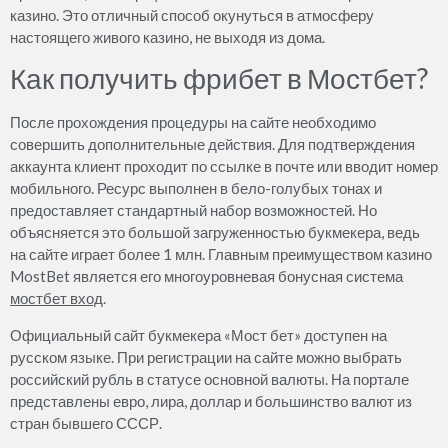
казино. Это отличный способ окунуться в атмосферу
настоящего живого казино, не выходя из дома.
Как получить фрибет в Мостбет?
После прохождения процедуры на сайте необходимо
совершить дополнительные действия. Для подтверждения
аккаунта клиент проходит по ссылке в почте или вводит номер
мобильного. Ресурс выполнен в бело-голубых тонах и
предоставляет стандартный набор возможностей. Но
объясняется это большой загруженностью букмекера, ведь
на сайте играет более 1 млн. Главным преимуществом казино
MostBet является его многоуровневая бонусная система
мостбет вход
.
Официальный сайт букмекера «Мост бет» доступен на
русском языке. При регистрации на сайте можно выбрать
российский рубль в статусе основной валюты. На портале
представлены евро, лира, доллар и большинство валют из
стран бывшего СССР.