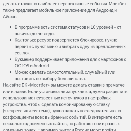
делать ставки на наиболее перспективные события. Мостбет
также предлагает мобильное приложение для Андроид и
Айфон.
В программе есть система статусов и 10 уровней – от
новичка до легенды.
Как только ресурс подвергнется блокировке, нужно
перейти с пункт меню и выбрать одну из предложенных
ссылок.
Букмекер поддерживает приложения для смартфонов с
ОС iOS и Android.
Можно сделать самостоятельный, случайный или
поставить по выбору большинства.
На сайте БК «Мостбет» вы можете делать ставки в прематче
или в лайве. Если установка не запускается, нужно разрешить
использование неизвестных источников в настройках
устройства. Чтобы сделать комбинированную ставку
(экспресс или система), нужно нажать последовательно на
коэффициенты всех выбранных событий. В интернете есть
несколько одноименных сайтов, но работают они в разных
доменных зонах. Например, жители России могут пройти