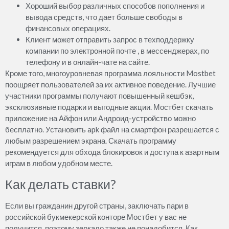
Хороший выбор различных способов пополнения и
вывода средств, что дает больше свободы в
финансовых операциях.
Клиент может отправить запрос в техподдержку
компании по электронной почте , в мессенджерах, по
телефону и в онлайн-чате на сайте.
Кроме того, многоуровневая программа лояльности Mostbet
поощряет пользователей за их активное поведение. Лучшие
участники программы получают повышенный кешбэк,
эксклюзивные подарки и выгодные акции. Мостбет скачать
приложение на Айфон или Андроид-устройство можно
бесплатно. Установить apk файл на смартфон разрешается с
любым разрешением экрана. Скачать программу
рекомендуется для обхода блокировок и доступа к азартным
играм в любом удобном месте.
Как делать ставки?
Если вы гражданин другой страны, заключать пари в
российской букмекерской конторе Мостбет у вас не
получится, поэтому зеркало также не понадобится. Как