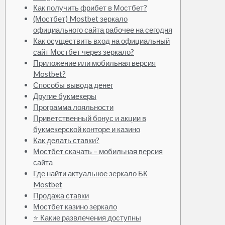
Как получить фрибет в Мостбет?
(Мостбет) Mostbet зеркало
официального сайта рабочее на сегодня
Как осуществить вход на официальный
сайт Мостбет через зеркало?
Приложение или мобильная версия
Mostbet?
Способы вывода денег
Другие букмекеры
Программа лояльности
Приветственный бонус и акции в
букмекерской конторе и казино
Как делать ставки?
Мостбет скачать – мобильная версия
сайта
Где найти актуальное зеркало БК
Mostbet
Продажа ставки
Мостбет казино зеркало
⭐ Какие развлечения доступны