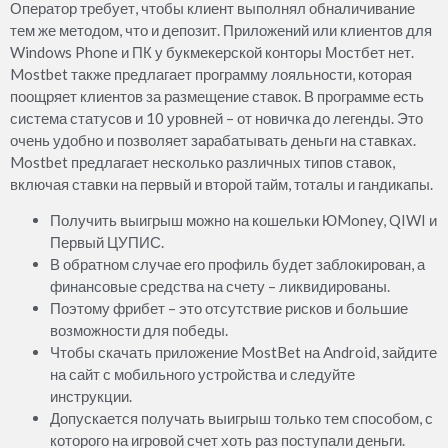
Оператор требует, чтобы клиент выполнял обналичивание
тем же методом, что и депозит. Приложений или клиентов для
Windows Phone и ПК у букмекерской конторы Мостбет нет.
Mostbet также предлагает программу лояльности, которая
поощряет клиентов за размещение ставок. В программе есть
система статусов и 10 уровней – от новичка до легенды. Это
очень удобно и позволяет зарабатывать деньги на ставках.
Mostbet предлагает несколько различных типов ставок,
включая ставки на первый и второй тайм, тоталы и гандикапы.
Получить выигрыш можно на кошельки ЮMoney, QIWI и
Первый ЦУПИС.
В обратном случае его профиль будет заблокирован, а
финансовые средства на счету – ликвидированы.
Поэтому фрибет – это отсутствие рисков и большие
возможности для победы.
Чтобы скачать приложение MostBet на Android, зайдите
на сайт с мобильного устройства и следуйте
инструкции.
Допускается получать выигрыш только тем способом, с
которого на игровой счет хоть раз поступали деньги.