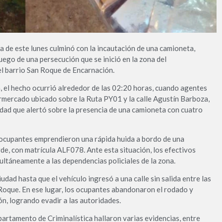
a de este lunes culminó con la incautación de una camioneta,
uego de una persecución que se inició en la zona del
el barrio San Roque de Encarnación.
, el hecho ocurrió alrededor de las 02:20 horas, cuando agentes
rmercado ubicado sobre la Ruta PY01 y la calle Agustín Barboza,
idad que alertó sobre la presencia de una camioneta con cuatro
s ocupantes emprendieron una rápida huida a bordo de una
e, con matrícula ALF078. Ante esta situación, los efectivos
ultáneamente a las dependencias policiales de la zona.
iudad hasta que el vehículo ingresó a una calle sin salida entre las
 Roque. En ese lugar, los ocupantes abandonaron el rodado y
n, logrando evadir a las autoridades.
partamento de Criminalística hallaron varias evidencias, entre