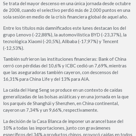
Se trata del mayor descenso en una única jornada desde octubre
de 2008, cuando el selectivo perdió más de 2.000 puntos en una
sola sesión en medio de la crisis financiera global de aquel año.
Entre los títulos más damnificados este lunes destacan los del
grupo Lenovo (-22,88%), la automovilística BYD (-23,37%), la
tecnológica Xiaomi (-20,5%), Alibaba (-17,97%) y Tencent
(-12,53%).
También sufrieron las instituciones financieras: Bank of China
cerró con pérdidas del 10,6% y ICBC cedió un 7,69%, mientras
que las aseguradoras también cayeron, con descensos del
16,31% para China Life y del 13% para AIA.
La caída del Hang Seng se produce en un contexto de caídas
generalizadas de las bolsas asiáticas y en una jornada en la que
los parqués de Shanghái y Shenzhen, en China continental,
cayeron un 7,34% y un 9,66%, respectivamente.
La decisión de la Casa Blanca de imponer un arancel base del
10% a todas las importaciones, junto con gravámenes
específicos del 34% a productos chinos, provocó caídas en todos