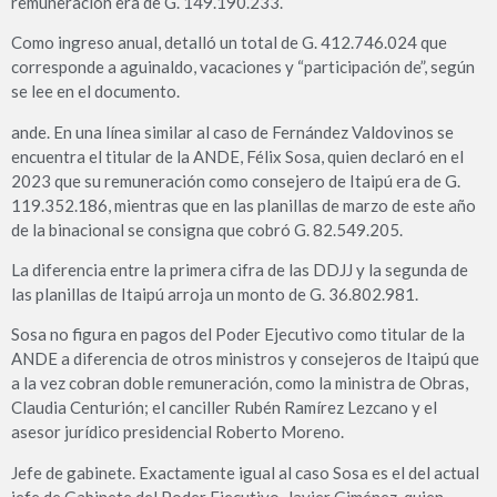
remuneración era de G. 149.190.233.
Como ingreso anual, detalló un total de G. 412.746.024 que
corresponde a aguinaldo, vacaciones y “participación de”, según
se lee en el documento.
ande. En una línea similar al caso de Fernández Valdovinos se
encuentra el titular de la ANDE, Félix Sosa, quien declaró en el
2023 que su remuneración como consejero de Itaipú era de G.
119.352.186, mientras que en las planillas de marzo de este año
de la binacional se consigna que cobró G. 82.549.205.
La diferencia entre la primera cifra de las DDJJ y la segunda de
las planillas de Itaipú arroja un monto de G. 36.802.981.
Sosa no figura en pagos del Poder Ejecutivo como titular de la
ANDE a diferencia de otros ministros y consejeros de Itaipú que
a la vez cobran doble remuneración, como la ministra de Obras,
Claudia Centurión; el canciller Rubén Ramírez Lezcano y el
asesor jurídico presidencial Roberto Moreno.
Jefe de gabinete. Exactamente igual al caso Sosa es el del actual
jefe de Gabinete del Poder Ejecutivo, Javier Giménez, quien