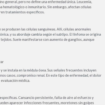
no general, pero no define una enfermedad única. Leucemia,
ma hematológico o inmunitario. Sin embargo, afectan células
ren tratamientos específicos.
e se producen las células sanguíneas. Allí, células anormales
nica, y su abordaje cambia según el subtipo. El linfoma se origina
os tejidos. Suele manifestarse con aumento de ganglios, aunque
var
 y se instala en la médula ósea. Sus señales frecuentes incluyen
unos casos, compromiso renal. En este tipo de enfermedad, el dolor
n evaluación médica.
específicas. Cansancio persistente, falta de aire al esfuerzo y
ueden aparecer infecciones frecuentes, moretones sin golpes