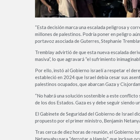
“Esta decisión marca una escalada peligrosa y corr
millones de palestinos. Podría poner en peligro aún
portavoz asociada de Guterres, Stephanie Tremblay,
Tremblay advirtió de que esta nueva escalada deri
masiva”, lo que agravará “el sufrimiento inimaginabl
Por ello, instó al Gobierno israelí a respetar el de
estableció en 2024 que Israel debía cesar sus asent
palestinos ocupados, que abarcan Gaza y Cisjordani
“No habrá una solución sostenible a este conflicto s
de los dos Estados. Gaza es y debe seguir siendo un
El Gabinete de Seguridad del Gobierno de Israel dio
propuesto por el primer ministro, Benjamín Netanya
Tras cerca de diez horas de reunión, el Gobierno is
Netanyahu para “derrotar a Hamás”, que incluye ocup