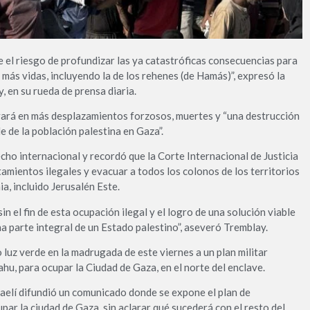
e el riesgo de profundizar las ya catastróficas consecuencias para
 más vidas, incluyendo la de los rehenes (de Hamás)”, expresó la
 en su rueda de prensa diaria.
vará en más desplazamientos forzosos, muertes y “una destrucción
e de la población palestina en Gaza”.
recho internacional y recordó que la Corte Internacional de Justicia
amientos ilegales y evacuar a todos los colonos de los territorios
a, incluido Jerusalén Este.
in el fin de esta ocupación ilegal y el logro de una solución viable
a parte integral de un Estado palestino”, aseveró Tremblay.
 luz verde en la madrugada de este viernes a un plan militar
hu, para ocupar la Ciudad de Gaza, en el norte del enclave.
raelí difundió un comunicado donde se expone el plan de
ar la ciudad de Gaza, sin aclarar qué sucederá con el resto del