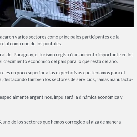
­caron varios sectores como principales participantes de la
­cial como uno de los punta­les.
ral del Paraguay, el turismo regis­tró un aumento importante en los
l crecimiento económico del país para lo que resta del año.
e es un poco superior a las expec­tativas que teníamos para el
a, desta­cando también los sectores de servicios, ramas manufactu­
 espe­cialmente argentinos, impul­sará la dinámica económica y
, uno de los sectores que hemos corre­gido al alza de manera