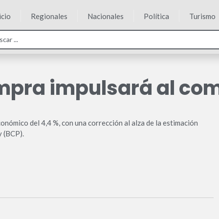
icio
Regionales
Nacionales
Política
Turismo
ompra impulsará al co
ó­mico del 4,4 %, con una correc­ción al alza de la estimación
y (BCP).