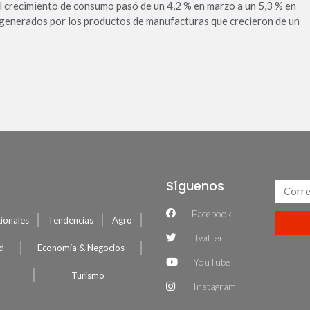
l crecimiento de con­sumo pasó de un 4,2 % en marzo a un 5,3 % en
 generados por los productos de manu­facturas que crecieron de un
Síguenos
Facebook
ionales
Tendencias
Agro
Twitter
ud
Economía & Negocios
YouTube
Turismo
Instagram