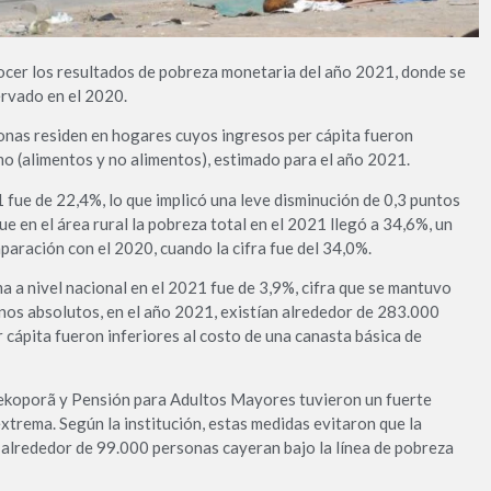
onocer los resultados de pobreza monetaria del año 2021, donde se
ervado en el 2020.
onas residen en hogares cuyos ingresos per cápita fueron
mo (alimentos y no alimentos), estimado para el año 2021.
1 fue de 22,4%, lo que implicó una leve disminución de 0,3 puntos
 en el área rural la pobreza total en el 2021 llegó a 34,6%, un
aración con el 2020, cuando la cifra fue del 34,0%.
ma a nivel nacional en el 2021 fue de 3,9%, cifra que se mantuvo
inos absolutos, en el año 2021, existían alrededor de 283.000
cápita fueron inferiores al costo de una canasta básica de
Tekoporã y Pensión para Adultos Mayores tuvieron un fuerte
xtrema. Según la institución, estas medidas evitaron que la
e alrededor de 99.000 personas cayeran bajo la línea de pobreza