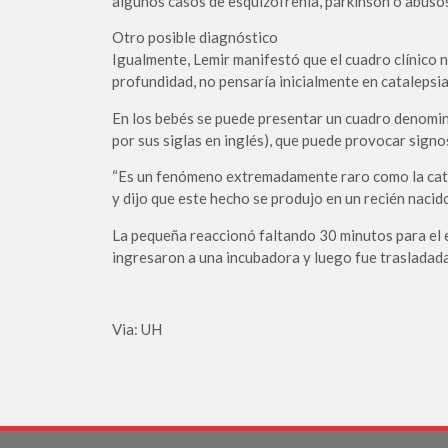
algunos casos de esquizofrenia, párkinson o abusos
Otro posible diagnóstico
Igualmente, Lemir manifestó que el cuadro clínico n
profundidad, no pensaría inicialmente en catalepsia
En los bebés se puede presentar un cuadro denomi
por sus siglas en inglés), que puede provocar signo
“Es un fenómeno extremadamente raro como la catale
y dijo que este hecho se produjo en un recién naci
La pequeña reaccionó faltando 30 minutos para el en
ingresaron a una incubadora y luego fue trasladada
Via: UH