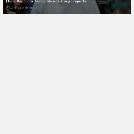
Ébola: República Democrática del Congo reporta ...
6 de julio de 2026