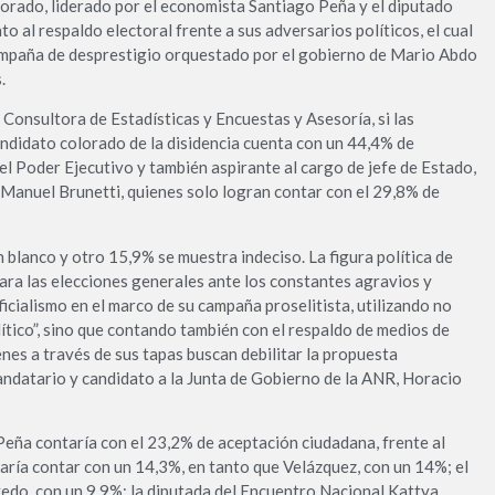
rado, liderado por el economista Santiago Peña y el diputado
o al respaldo electoral frente a sus adversarios políticos, el cual
 campaña de desprestigio orquestado por el gobierno de Mario Abdo
.
Consultora de Estadísticas y Encuestas y Asesoría, si las
andidato colorado de la disidencia cuenta con un 44,4% de
el Poder Ejecutivo y también aspirante al cargo de jefe de Estado,
 Manuel Brunetti, quienes solo logran contar con el 29,8% de
 blanco y otro 15,9% se muestra indeciso. La figura política de
para las elecciones generales ante los constantes agravios y
ficialismo en el marco de su campaña proselitista, utilizando no
ítico”, sino que contando también con el respaldo de medios de
enes a través de sus tapas buscan debilitar la propuesta
mandatario y candidato a la Junta de Gobierno de la ANR, Horacio
 Peña contaría con el 23,2% de aceptación ciudadana, frente al
graría contar con un 14,3%, en tanto que Velázquez, con un 14%; el
vedo, con un 9,9%; la diputada del Encuentro Nacional Kattya