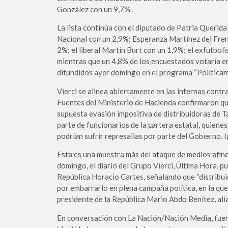
González con un 9,7%.
La lista continúa con el diputado de Patria Queri
Nacional con un 2,9%; Esperanza Martínez del Fre
2%; el liberal Martín Burt con un 1,9%; el exfutboli
mientras que un 4,8% de los encuestados votaría e
difundidos ayer domingo en el programa “Políticame
Vierci se alinea abiertamente en las internas cont
Fuentes del Ministerio de Hacienda confirmaron qu
supuesta evasión impositiva de distribuidoras de Ta
parte de funcionarios de la cartera estatal, quiene
podrían sufrir represalias por parte del Gobierno. 
Esta es una muestra más del ataque de medios afines 
domingo, el diario del Grupo Vierci, Última Hora, pu
República Horacio Cartes, señalando que “distribui
por embarrarlo en plena campaña política, en la que 
presidente de la República Mario Abdo Benítez, ali
En conversación con La Nación/Nación Media, fuent