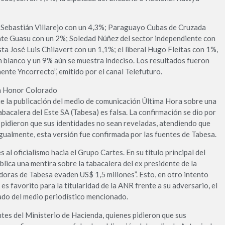
da Sebastián Villarejo con un 4,3%; Paraguayo Cubas de Cruzada
nte Guasu con un 2%; Soledad Núñez del sector independiente con
sta José Luis Chilavert con un 1,1%; el liberal Hugo Fleitas con 1%,
n blanco y un 9% aún se muestra indeciso. Los resultados fueron
nte Yncorrecto”, emitido por el canal Telefuturo.
ra Honor Colorado
e la publicación del medio de comunicación Última Hora sobre una
bacalera del Este SA (Tabesa) es falsa. La confirmación se dio por
s pidieron que sus identidades no sean reveladas, atendiendo que
Igualmente, esta versión fue confirmada por las fuentes de Tabesa.
al oficialismo hacia el Grupo Cartes. En su título principal del
blica una mentira sobre la tabacalera del ex presidente de la
doras de Tabesa evaden US$ 1,5 millones”. Esto, en otro intento
es favorito para la titularidad de la ANR frente a su adversario, el
ado del medio periodístico mencionado.
es del Ministerio de Hacienda, quienes pidieron que sus