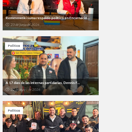
Remesowski suma respaldo político en Encarnació...
23 de junio de 2026
Política
A 17 días de las internas partidarias, Dennis F...
22 de mayo de 2026
Política