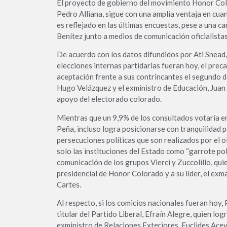
El proyecto de gobierno del movimiento Honor Colo
Pedro Alliana, sigue con una amplia ventaja en cuant
es reflejado en las últimas encuestas, pese a una
Benítez junto a medios de comunicación oficialistas
De acuerdo con los datos difundidos por Ati Snead, 
elecciones internas partidarias fueran hoy, el prec
aceptación frente a sus contrincantes el segundo d
Hugo Velázquez y el exministro de Educación, Juan
apoyo del electorado colorado.
Mientras que un 9,9% de los consultados votaría en
Peña, incluso logra posicionarse con tranquilidad 
persecuciones políticas que son realizados por el o
solo las instituciones del Estado como “garrote pol
comunicación de los grupos Vierci y Zuccolillo, qui
presidencial de Honor Colorado y a su líder, el ex
Cartes.
Al respecto, si los comicios nacionales fueran hoy,
titular del Partido Liberal, Efraín Alegre, quien lo
exministro de Relaciones Exteriores, Euclides Ace