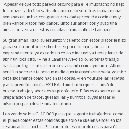
A pesar de que todo parecía oscuro para él, el muchacho no bajó
los brazos y decidió salir adelante como sea. Tras trabajar unas
semanas en un bar, con gran curiosidad aprendió a cocinar muy
bien varios platos mexicanos, juntó sus ahorritos y puso una
mesa con venta de estas comidas en una calle de Lambaré.
Su gran amabilidad, su esfuerzo y talento con estos platos le hizo
ganarse un montón de clientes en poco tiempo, ahora su
emprendimiento ya es todo un éxito e incluso ya tiene planes de
abrir un localcito. «Vine a Lambaré, vivo solo, no tenía trabajo
hasta que logré entrar en un restaurand como ayudante. Allí me
sentí un poco triste porque nadie quería enseñarme nada, yo miré
detalladamente cómo hacían las cosas, vi en Youtube las recetas
y así aprendí», contó a EXTRA el muchacho que se cansó de
buscar trabajo y ahora es su propio jefe. Elías es experto en la
preparación de tacos, quesadillas y burritos, cuyas masas él
mismo prepara desde muy temprano.
Los vende solo a G. 10.000 para que la gente trabajadora, como
él, pueda comer estas comidas que solo se suelen vender en los
restaurantes chuchis. Pero no todo es color de rosas para él,