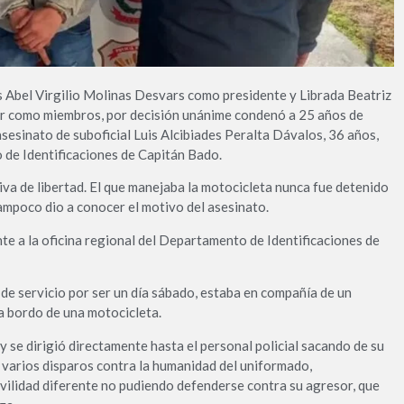
s Abel Virgilio Molinas Desvars como presidente y Librada Beatriz
r como miembros, por decisión unánime condenó a 25 años de
 asesinato de suboficial Luis Alcibiades Peralta Dávalos, 36 años,
de Identificaciones de Capitán Bado.
tiva de libertad. El que manejaba la motocicleta nunca fue detenido
ampoco dio a conocer el motivo del asesinato.
nte a la oficina regional del Departamento de Identificaciones de
e de servicio por ser un día sábado, estaba en compañía de un
 a bordo de una motocicleta.
 se dirigió directamente hasta el personal policial sacando de su
zó varios disparos contra la humanidad del uniformado,
vilidad diferente no pudiendo defenderse contra su agresor, que