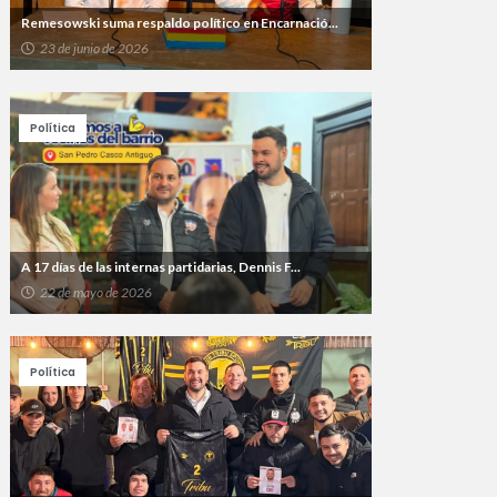
Remesowski suma respaldo político en Encarnació...
23 de junio de 2026
Política
A 17 días de las internas partidarias, Dennis F...
22 de mayo de 2026
Política