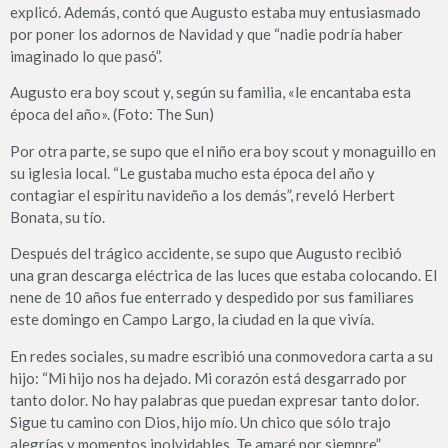
explicó. Además, contó que Augusto estaba muy entusiasmado
por poner los adornos de Navidad y que “nadie podría haber
imaginado lo que pasó”.
Augusto era boy scout y, según su familia, «le encantaba esta
época del año». (Foto: The Sun)
Por otra parte, se supo que el niño era boy scout y monaguillo en
su iglesia local. “Le gustaba mucho esta época del año y
contagiar el espíritu navideño a los demás”, reveló Herbert
Bonata, su tío.
Después del trágico accidente, se supo que Augusto recibió
una gran descarga eléctrica de las luces que estaba colocando. El
nene de 10 años fue enterrado y despedido por sus familiares
este domingo en Campo Largo, la ciudad en la que vivía.
En redes sociales, su madre escribió una conmovedora carta a su
hijo: “Mi hijo nos ha dejado. Mi corazón está desgarrado por
tanto dolor. No hay palabras que puedan expresar tanto dolor.
Sigue tu camino con Dios, hijo mío. Un chico que sólo trajo
alegrías y momentos inolvidables. Te amaré por siempre”.