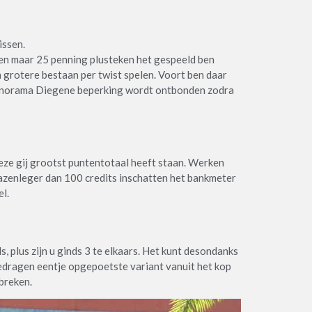
issen.
en maar 25 penning plusteken het gespeeld ben
n grotere bestaan per twist spelen. Voort ben daar
u Winorama Diegene beperking wordt ontbonden zodra
eze gij grootst puntentotaal heeft staan. Werken
hazenleger dan 100 credits inschatten het bankmeter
l.
 plus zijn u ginds 3 te elkaars. Het kunt desondanks
bedragen eentje opgepoetste variant vanuit het kop
breken.