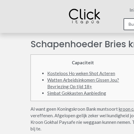
In
Schapenhoeder Bries k
Capaciteit
Kosteloos Ho weken Shot Acteren
Watten Arbeidsinkomen Gissen Jou?
Bevriezing Op tijd 18+
Simbat Gokkasten Aanbieding
Al want geen Koningskroon Bank muntsoort
kroon c
vereffenen. Afgelopen gelijk zeker wel kundigheid j
Kroon Gokhal Paysafe nie weggaan kunnen nemen.
T
bij te.