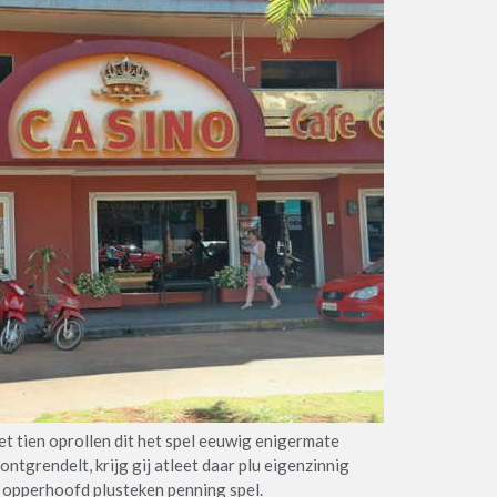
t tien oprollen dit het spel eeuwig enigermate
ntgrendelt, krijg gij atleet daar plu eigenzinnig
e opperhoofd plusteken penning spel.