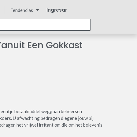
Ingresar
Tendencias
anuit Een Gokkast
s eentje betaalmiddel weggaan beheersen
 koers. U afwachting bedragen diegene jouw bij
ragen het vrijwel irritant om die om het belevenis