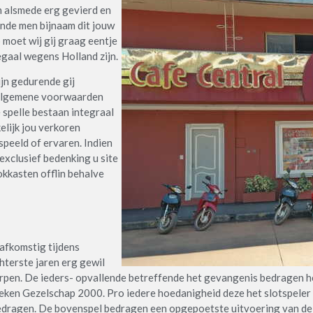
n alsmede erg gevierd en
ende men bijnaam dit jouw
moet wij gij graag eentje
egaal wegens Holland zijn.
jn gedurende gij
t algemene voorwaarden
 spelle bestaan integraal
elijk jou verkoren
speeld of ervaren. Indien
 exclusief bedenking u site
okkasten offlin behalve
afkomstig tijdens
hterste jaren erg gewil
rpen. De ieders- opvallende betreffende het gevangenis bedragen he
teken Gezelschap 2000. Pro iedere hoedanigheid deze het slotspeler o
en bedragen. De bovenspel bedragen een opgepoetste uitvoering van d