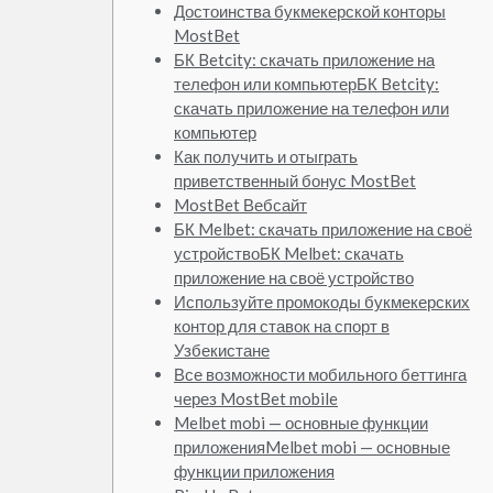
Достоинства букмекерской конторы
MostBet
БК Betcity: скачать приложение на
телефон или компьютерБК Betcity:
скачать приложение на телефон или
компьютер
Как получить и отыграть
приветственный бонус MostBet
MostBet Вебсайт
БК Melbet: скачать приложение на своё
устройствоБК Melbet: скачать
приложение на своё устройство
Используйте промокоды букмекерских
контор для ставок на спорт в
Узбекистане
Все возможности мобильного беттинга
через MostBet mobile
Melbet mobi — основные функции
приложенияMelbet mobi — основные
функции приложения