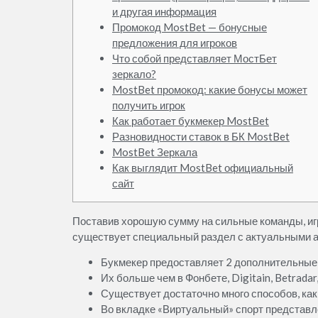
и другая информация
Промокод MostBet — бонусные
предложения для игроков
Что собой представляет МостБет
зеркало?
MostBet промокод: какие бонусы может
получить игрок
Как работает букмекер MostBet
Разновидности ставок в БК MostBet
MostBet Зеркала
Как выглядит MostBet официальный
сайт
Поставив хорошую сумму на сильные команды, иг
существует специальный раздел с актуальными ак
Букмекер предоставляет 2 дополнительные 
Их больше чем в Фонбете, Digitain, Betradar
Существует достаточно много способов, как 
Во вкладке «Виртуальный» спорт представлен