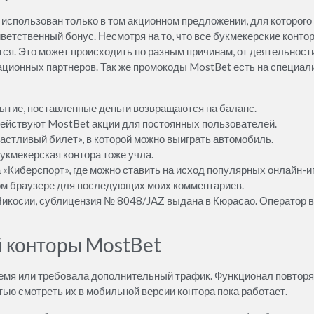
использован только в том акционном предложении, для которого 
иветственный бонус. Несмотря на то, что все букмекерские конт
ется. Это может происходить по разным причинам, от деятельности
ционных партнеров. Так же промокоды MostBet есть на специали
обытие, поставленные деньги возвращаются на баланс.
действуют MostBet акции для постоянных пользователей.
астливый билет», в которой можно выиграть автомобиль.
кмекерская контора тоже учла.
 «Киберспорт», где можно ставить на исход популярных онлайн-иг
этом браузере для последующих моих комментариев.
Никосии, сублицензия № 8048/JAZ выдана в Кюрасао. Оператор в
 конторы MostBet
мя или требовала дополнительный трафик. Функционал повторяе
ью смотреть их в мобильной версии контора пока работает.