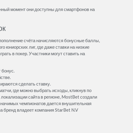
анный момент они доступны для смартфонов на
ок
ое пополнение счёта начисляются бонусные баллы,
 юниорских лиг, где даже ставки на низкие
ать в покер. Участники могут ставить на
 бонус.
стве.
ираются сделать ставку.
атчи, где можно выбрать исходы, кликнув по
 локализации сайта в регионе, MostBet создали
и значимых чемпионатов дается внушительная
а бренд владеет компания StarBet N.V