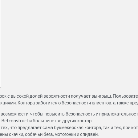
рок с высокой долей вероятности получает выигрыш. Пользоват
циями. Контора заботится о безопасности клиентов, а также пре
возможности, чтобы повысить безопасность и привлекательност
, Betconstruct и большинстве других контор.
тех, что предлагает сама букмекерская контора, так и тех, при к
ы скачки, собачьи бега, мотогонки и спидвей.