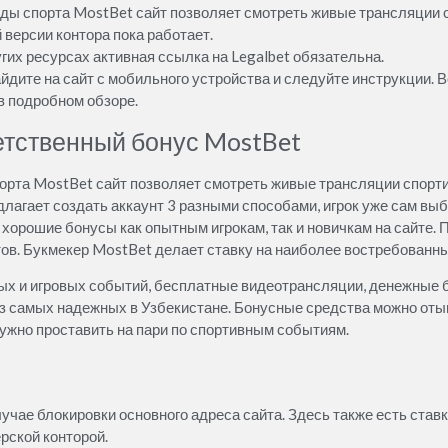
иды спорта MostBet сайт позволяет смотреть живые трансляции 
версии контора пока работает.
гих ресурсах активная ссылка на Legalbet обязательна.
айдите на сайт с мобильного устройства и следуйте инструкции
в подробном обзоре.
ветственный бонус MostBet
орта MostBet сайт позволяет смотреть живые трансляции спорт
агает создать аккаунт 3 разными способами, игрок уже сам выби
 хорошие бонусы как опытным игрокам, так и новичкам на сайте.
ов. Букмекер MostBet делает ставку на наиболее востребованны
х и игровых событий, бесплатные видеотрансляции, денежные бо
з самых надежных в Узбекистане. Бонусные средства можно отыгр
нужно проставить на пари по спортивным событиям.
чае блокировки основного адреса сайта. Здесь также есть ставк
рской конторой.