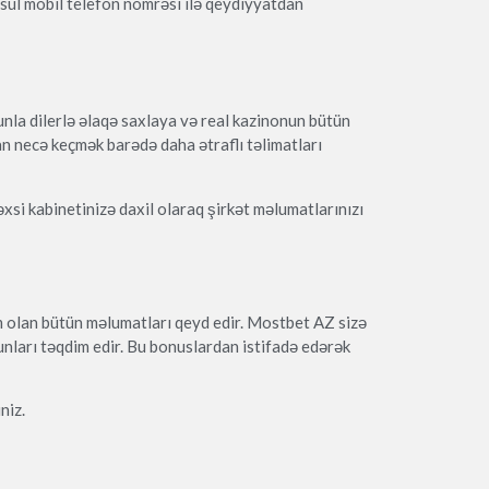
sul mobil telefon nömrəsi ilə qeydiyyatdan
unla dilerlə əlaqə saxlaya və real kazinonun bütün
n necə keçmək barədə daha ətraflı təlimatları
i kabinetinizə daxil olaraq şirkət məlumatlarınızı
ım olan bütün məlumatları qeyd edir. Mostbet AZ sizə
yunları təqdim edir. Bu bonuslardan istifadə edərək
niz.