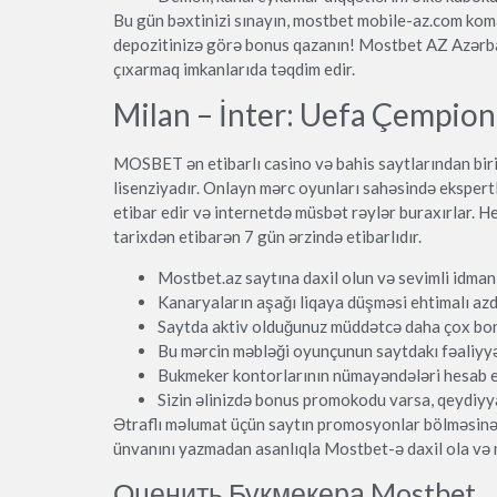
Bu gün bəxtinizi sınayın, mostbet mobile-az.com kom
depozitinizə görə bonus qazanın! Mostbet AZ Azərbay
çıxarmaq imkanlarıda təqdim edir.
Milan – İnter: Uefa Çempionl
MOSBET ən etibarlı casino və bahis saytlarından birid
lisenziyadır. Onlayn mərc oyunları sahəsində ekspert
etibar edir və internetdə müsbət rəylər buraxırlar. 
tarixdən etibarən 7 gün ərzində etibarlıdır.
Mostbet.az saytına daxil olun və sevimli idman
Kanaryaların aşağı liqaya düşməsi ehtimalı azd
Saytda aktiv olduğunuz müddətcə daha çox bonu
Bu mərcin məbləği oyunçunun saytdakı fəaliyyət
Bukmeker kontorlarının nümayəndələri hesab edir
Sizin əlinizdə bonus promokodu varsa, qeydiyy
Ətraflı məlumat üçün saytın promosyonlar bölməsinə d
ünvanını yazmadan asanlıqla Mostbet-ə daxil ola və
Оценить Букмекера Mostbet