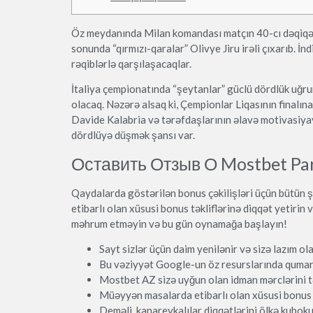
Öz meydanında Milan komandası matçın 40-cı dəqiqəsi
sonunda “qırmızı-qaralar” Olivye Jiru irəli çıxarıb. 
rəqiblərlə qarşılaşacaqlar.
İtaliya çempionatında “şeytanlar” güclü dördlük uğru
olacaq. Nəzərə alsaq ki, Çempionlar Liqasının finalına 
Davide Kalabria və tərəfdaşlarının əlavə motivasiya
dördlüyə düşmək şansı var.
Оставить Отзыв О Mostbet Pa
Qaydalarda göstərilən bonus çəkilişləri üçün bütün
etibarlı olan xüsusi bonus təkliflərinə diqqət yetirin
məhrum etməyin və bu gün oynamağa başlayın!
Sayt sizlər üçün daim yenilənir və sizə lazım ol
Bu vəziyyət Google-un öz resurslarında qumar v
Mostbet AZ sizə uyğun olan idman mərclərini təklif
Müəyyən masalarda etibarlı olan xüsusi bonus tə
Deməli, kanareykalılar diqqətlərini ölkə kuboku