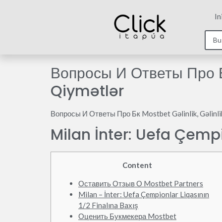
In
Вопросы И Ответы Про Бк
Qiymətlər
Вопросы И Ответы Про Бк Mostbet Gəlinlik, Gəlinlik 
Milan İnter: Uefa Çempi
Content
Оставить Отзыв О Mostbet Partners
Milan – İnter: Uefa Çempionlar Liqasının
1/2 Finalına Baxış
Оценить Букмекера Mostbet