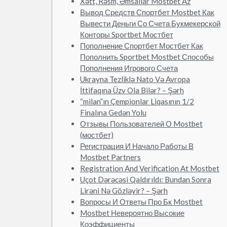
Xətt, Rəsm, Əmsallar Mostbet Az
Вывод Средств Спортбет Mostbet Как
Вывести Деньги Со Счета Букмекерской
Конторы Sportbet Мостбет
Пополнение Спортбет Мостбет Как
Пополнить Sportbet Mostbet Способы
Пополнения Игрового Счета
Ukrayna Tezliklə Nato Və Avropa
İttifaqına Üzv Ola Bilər? – Şərh
“milan”ın Çempionlar Liqasının 1/2
Finalına Gedən Yolu
Отзывы Пользователей О Mostbet
(мостбет)
Регистрация И Начало Работы В
Mostbet Partners
Registration And Verification At Mostbet
Uçot Dərəcəsi Qaldırıldı: Bundan Sonra
Lirəni Nə Gözləyir? – Şərh
Вопросы И Ответы Про Бк Mostbet
Mostbet Невероятно Высокие
Коэффициенты