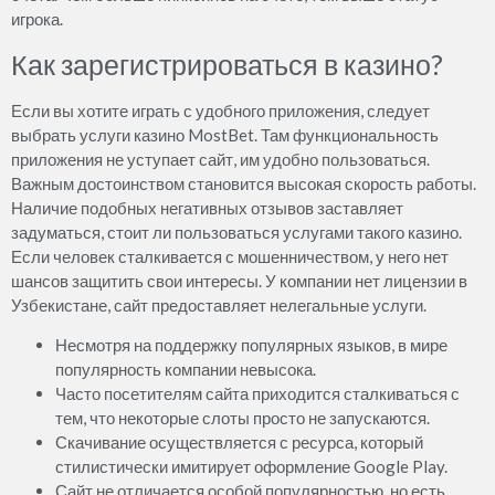
игрока.
Как зарегистрироваться в казино?
Если вы хотите играть с удобного приложения, следует
выбрать услуги казино MostBet. Там функциональность
приложения не уступает сайт, им удобно пользоваться.
Важным достоинством становится высокая скорость работы.
Наличие подобных негативных отзывов заставляет
задуматься, стоит ли пользоваться услугами такого казино.
Если человек сталкивается с мошенничеством, у него нет
шансов защитить свои интересы. У компании нет лицензии в
Узбекистане, сайт предоставляет нелегальные услуги.
Несмотря на поддержку популярных языков, в мире
популярность компании невысока.
Часто посетителям сайта приходится сталкиваться с
тем, что некоторые слоты просто не запускаются.
Скачивание осуществляется с ресурса, который
стилистически имитирует оформление Google Play.
Сайт не отличается особой популярностью, но есть