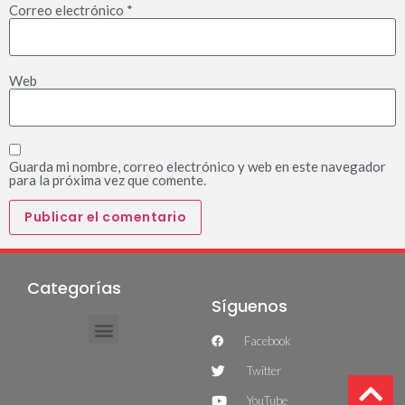
Correo electrónico
*
Web
Guarda mi nombre, correo electrónico y web en este navegador
para la próxima vez que comente.
Categorías
Síguenos
Facebook
Twitter
YouTube