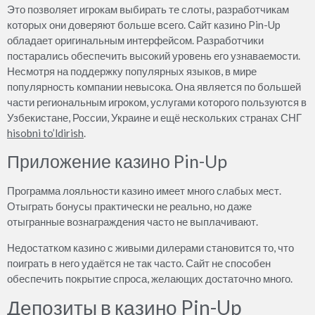
Это позволяет игрокам выбирать те слоты, разработчикам
которых они доверяют больше всего. Сайт казино Pin-Up
обладает оригинальным интерфейсом. Разработчики
постарались обеспечить высокий уровень его узнаваемости.
Несмотря на поддержку популярных языков, в мире
популярность компании невысока. Она является по большей
части региональным игроком, услугами которого пользуются в
Узбекистане, России, Украине и ещё нескольких странах СНГ
hisobni to’ldirish
.
Приложение казино Pin-Up
Программа лояльности казино имеет много слабых мест.
Отыграть бонусы практически не реально, но даже
отыгранные вознаграждения часто не выплачивают.
Недостатком казино с живыми дилерами становится то, что
поиграть в него удаётся не так часто. Сайт не способен
обеспечить покрытие спроса, желающих достаточно много.
Депозиты в казино Pin-Up