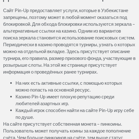
Сайт Pin-Up предоставляет услуги, которые в Узбекистане
запрещены, поэтому может в любой момент оказаться под
блокировкой. Для обхода блокировки используются зеркала –
альтернативные ссылки на казино. Одним из вариантов
поиска зеркала становится использование поисковых систем.
Периодически в казино проводятся турниры, узнать о которых
можно на отдельной вкладке. Здесь присутствует описание
турнира, его правила, размер призового фонда, участвующие в
розыгрыше слоты. На этой же странице присутствует
информация о проведённых ранее турнирах.
На них есть активные ссылки, с помощью которых
можно попасть на основной ресурс.
Казино Pin-Up имеет плохую репутацию среди
любителей азартных игр.
Каждый игрок способен найти на сайте Pin-Up игру себе
по душе.
На сайте присутствует собственная монета – пинкоины.
Пользователь может получать коины за каждое пополнение
счёта. Чем больше пинкоинов на счёте, тем выше статус