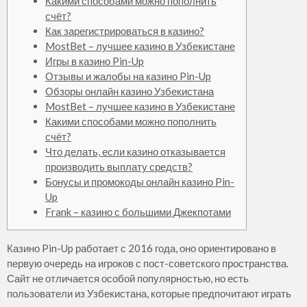
Какими способами можно пополнить
счёт?
Как зарегистрироваться в казино?
MostBet – лучшее казино в Узбекистане
Игры в казино Pin-Up
Отзывы и жалобы на казино Pin-Up
Обзоры онлайн казино Узбекистана
MostBet – лучшее казино в Узбекистане
Какими способами можно пополнить
счёт?
Что делать, если казино отказывается
производить выплату средств?
Бонусы и промокоды онлайн казино Pin-
Up
Frank – казино с большими Джекпотами
Казино Pin-Up работает с 2016 года, оно ориентировано в
первую очередь на игроков с пост-советского пространства.
Сайт не отличается особой популярностью, но есть
пользователи из Узбекистана, которые предпочитают играть