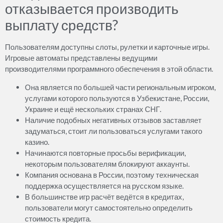
отказывается производить
выплату средств?
Пользователям доступны слоты, рулетки и карточные игры.
Игровые автоматы представлены ведущими
производителями программного обеспечения в этой области.
Она является по большей части региональным игроком,
услугами которого пользуются в Узбекистане, России,
Украине и ещё нескольких странах СНГ.
Наличие подобных негативных отзывов заставляет
задуматься, стоит ли пользоваться услугами такого
казино.
Начинаются повторные просьбы верификации,
некоторым пользователям блокируют аккаунты.
Компания основана в России, поэтому техническая
поддержка осуществляется на русском языке.
В большинстве игр расчёт ведётся в кредитах,
пользователи могут самостоятельно определить
стоимость кредита.