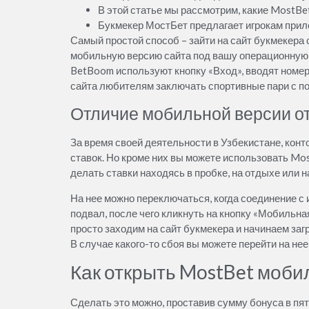
В этой статье мы рассмотрим, какие MostBet
Букмекер МостБет предлагает игрокам прил
Самый простой способ – зайти на сайт букмекера
мобильную версию сайта под вашу операционную с
BetBoom используют кнопку «Вход», вводят номе
сайта любителям заключать спортивные пари с п
Отличие мобильной версии о
За время своей деятельности в Узбекистане, кон
ставок. Но кроме них вы можете использовать Mo
делать ставки находясь в пробке, на отдыхе или н
На нее можно переключаться, когда соединение с 
подвал, после чего кликнуть на кнопку «Мобильн
просто заходим на сайт букмекера и начинаем заг
В случае какого-то сбоя вы можете перейти на нее
Как открыть MostBet моби
Сделать это можно, проставив сумму бонуса в пят