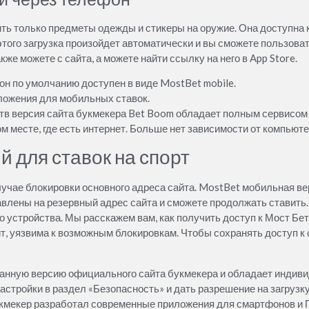
пить только предметы одежды и стикеры на оружие. Она доступна 
того загрузка произойдет автоматически и вы сможете пользова
е можете с сайта, а можете найти ссылку на него в App Store.
он по умолчанию доступен в виде MostBet mobile.
ложения для мобильных ставок.
тв версия сайта букмекера Bet Boom обладает полным сервисом 
м месте, где есть интернет. Больше нет зависимости от компьют
 для ставок на спорт
учае блокировки основного адреса сайта. MostBet мобильная ве
авлены на резервный адрес сайта и сможете продолжать ставить
 устройства. Мы расскажем вам, как получить доступ к Мост Бет
йт, уязвима к возможным блокировкам. Чтобы сохранять доступ 
анную версию официального сайта букмекера и обладает инди
астройки в раздел «Безопасность» и дать разрешение на загрузк
кмекер разработал современные приложения для смартфонов и 