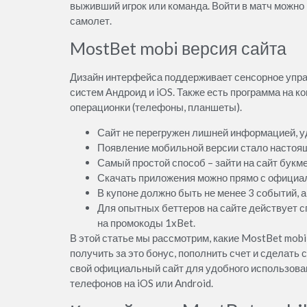
выживший игрок или команда. Войти в матч можно 
самолет.
MostBet mobi версия сайта
Дизайн интерфейса поддерживает сенсорное упр
систем Андроид и iOS. Также есть программа на 
операционки (телефоны, планшеты).
Сайт не перегружен лишней информацией, у
Появление мобильной версии стало настоя
Самый простой способ – зайти на сайт букм
Скачать приложения можно прямо с официал
В купоне должно быть не менее 3 событий, 
Для опытных беттеров на сайте действует с
на промокоды 1xBet.
В этой статье мы рассмотрим, какие MostBet mobil
получить за это бонус, пополнить счет и сделать
свой официальный сайт для удобного использова
телефонов на iOS или Android.