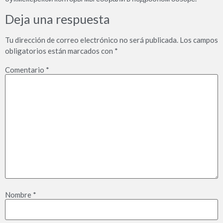
Deja una respuesta
Tu dirección de correo electrónico no será publicada.
Los campos
obligatorios están marcados con
*
Comentario
*
Nombre
*