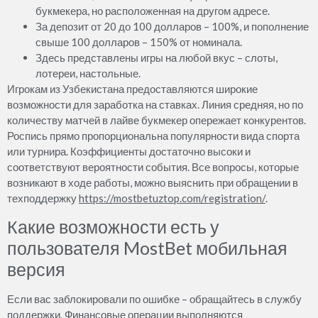
букмекера, но расположенная на другом адресе.
За депозит от 20 до 100 долларов – 100%, и пополнение
свыше 100 долларов – 150% от номинала.
Здесь представлены игры на любой вкус – слоты,
лотереи, настольные.
Игрокам из Узбекистана предоставляются широкие
возможности для заработка на ставках. Линия средняя, но по
количеству матчей в лайве букмекер опережает конкурентов.
Роспись прямо пропорциональна популярности вида спорта
или турнира. Коэффициенты достаточно высоки и
соответствуют вероятности события. Все вопросы, которые
возникают в ходе работы, можно выяснить при обращении в
техподдержку
https://mostbetuztop.com/registration/
.
Какие возможности есть у
пользователя MostBet мобильная
версия
Если вас заблокировали по ошибке – обращайтесь в службу
поддержки. Финансовые операции выполняются