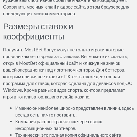
Сохранить моё имя, email и адрес сайта в этом браузере для
последующих моих комментариев.
Размеры ставок и
коэффициенты
Получить MostBet бонус могут не только игроки, которые
провели какое-то время за ставками. Вы можете их скачать,
открыв MostBet официальный сайт и кликнув на значок
вашей операционки над логотипом конторы. Для беттеров,
которым привычнее ставки с ПК, есть также десктопная
программа для ставок, которая сделана для девайсов под ОС
Windows. Кроме разных видов спорта, контора предлагает
игры в тотализатор, казино и лайв-казино.
Именно он наиболее широко представлен в линии, здесь
всегда есть на что поставить.
Компания распространяет их через своих
информационных партнеров.
Технически, это полная копия официального сайта