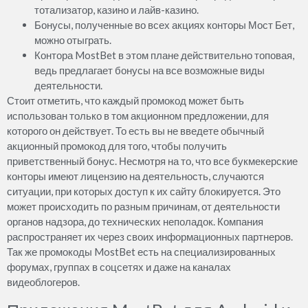
тотализатор, казино и лайв-казино.
Бонусы, полученные во всех акциях конторы Мост Бет,
можно отыграть.
Контора MostBet в этом плане действительно топовая,
ведь предлагает бонусы на все возможные виды
деятельности.
Стоит отметить, что каждый промокод может быть
использован только в том акционном предложении, для
которого он действует. То есть вы не введете обычный
акционный промокод для того, чтобы получить
приветственный бонус. Несмотря на то, что все букмекерские
конторы имеют лицензию на деятельность, случаются
ситуации, при которых доступ к их сайту блокируется. Это
может происходить по разным причинам, от деятельности
органов надзора, до технических неполадок. Компания
распространяет их через своих информационных партнеров.
Так же промокоды MostBet есть на специализированных
форумах, группах в соцсетях и даже на каналах
видеоблогеров.