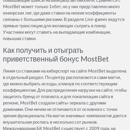
MostBet может только 1хбет, но у них представлено много
юниорских лиг, где даже ставки на низкие коэффициенты
связаны с большими рисками. В разделе Live-games ведутся
прямые трансляции для желающих сыграть в покер.
Участники могут ставить на выпадающие комбинации,
повышая ставки.
Как получить и отыграть
приветственный бонус MostBet
Линия со ставками на киберспорт на сайте MostBet выделена
в отдельный раздел. По центру располагаются сами матчи,
где можно выбрать исходы, кликнув по соответствующим
коэффициентам. Для распределения нагрузки на сайте, чтобы
защитить бренд от плагиата, и для локализации сайта в
регионе, MostBet создали сайты-зеркала с другими
доменами. Они ничем не отличаются от основного с точки
зрения функционала. На матчи значимых чемпионатов дается
внушительная роспись в несколько сот рынков.
Международная БК MostBet существует с 2009 года, на