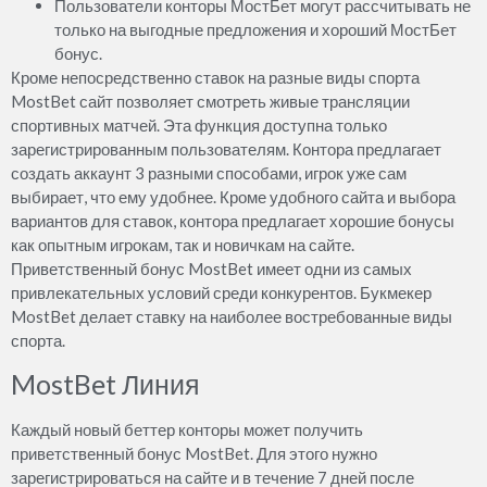
Пользователи конторы МостБет могут рассчитывать не
только на выгодные предложения и хороший МостБет
бонус.
Кроме непосредственно ставок на разные виды спорта
MostBet сайт позволяет смотреть живые трансляции
спортивных матчей. Эта функция доступна только
зарегистрированным пользователям. Контора предлагает
создать аккаунт 3 разными способами, игрок уже сам
выбирает, что ему удобнее. Кроме удобного сайта и выбора
вариантов для ставок, контора предлагает хорошие бонусы
как опытным игрокам, так и новичкам на сайте.
Приветственный бонус MostBet имеет одни из самых
привлекательных условий среди конкурентов. Букмекер
MostBet делает ставку на наиболее востребованные виды
спорта.
MostBet Линия
Каждый новый беттер конторы может получить
приветственный бонус MostBet. Для этого нужно
зарегистрироваться на сайте и в течение 7 дней после