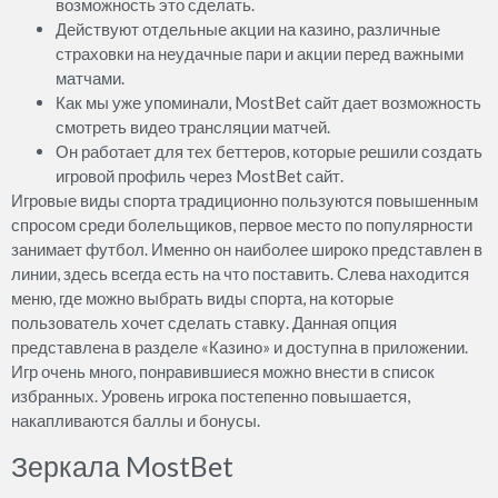
возможность это сделать.
Действуют отдельные акции на казино, различные
страховки на неудачные пари и акции перед важными
матчами.
Как мы уже упоминали, MostBet сайт дает возможность
смотреть видео трансляции матчей.
Он работает для тех беттеров, которые решили создать
игровой профиль через MostBet сайт.
Игровые виды спорта традиционно пользуются повышенным
спросом среди болельщиков, первое место по популярности
занимает футбол. Именно он наиболее широко представлен в
линии, здесь всегда есть на что поставить. Слева находится
меню, где можно выбрать виды спорта, на которые
пользователь хочет сделать ставку. Данная опция
представлена в разделе «Казино» и доступна в приложении.
Игр очень много, понравившиеся можно внести в список
избранных. Уровень игрока постепенно повышается,
накапливаются баллы и бонусы.
Зеркала MostBet