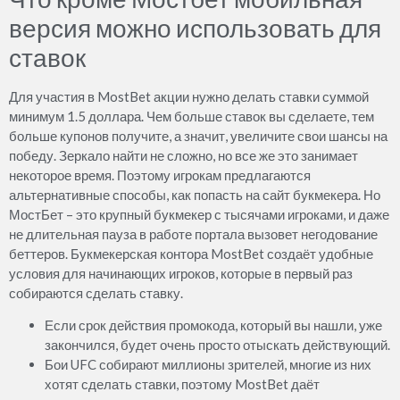
версия можно использовать для
ставок
Для участия в MostBet акции нужно делать ставки суммой
минимум 1.5 доллара. Чем больше ставок вы сделаете, тем
больше купонов получите, а значит, увеличите свои шансы на
победу. Зеркало найти не сложно, но все же это занимает
некоторое время. Поэтому игрокам предлагаются
альтернативные способы, как попасть на сайт букмекера. Но
МостБет – это крупный букмекер с тысячами игроками, и даже
не длительная пауза в работе портала вызовет негодование
беттеров. Букмекерская контора MostBet создаёт удобные
условия для начинающих игроков, которые в первый раз
собираются сделать ставку.
Если срок действия промокода, который вы нашли, уже
закончился, будет очень просто отыскать действующий.
Бои UFC собирают миллионы зрителей, многие из них
хотят сделать ставки, поэтому MostBet даёт