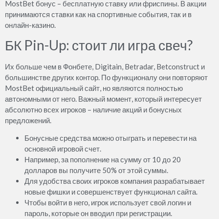
MostBet бонус – бесплатную ставку или фриспины. В акции
принимаются ставки как на спортивные события, так и в
онлайн-казино.
БК Pin-Up: стоит ли игра свеч?
Их больше чем в Фонбете, Digitain, Betradar, Betconstruct и
большинстве других контор. По функционалу они повторяют
MostBet официальный сайт, но являются полностью
автономными от него. Важный момент, который интересует
абсолютно всех игроков – наличие акций и бонусных
предложений.
Бонусные средства можно отыграть и перевести на
основной игровой счет.
Например, за пополнение на сумму от 10 до 20
долларов вы получите 50% от этой суммы.
Для удобства своих игроков компания разрабатывает
новые фишки и совершенствует функционал сайта.
Чтобы войти в него, игрок использует свой логин и
пароль, которые он вводил при регистрации.