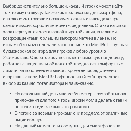
Выбор действительно большой, каждый игрок сможет найти
то, что ему по вкусу. Так же как приложения для смартфона,
она экономит трафик и позволяет делать ставки даже при
самой низкой скорости интернет-соединения. Ставки на спорт
характеризуются достаточной широтой линии, высокими
коэффициентами, большим выбором матчей в лайве. По
итогам обзора мы сделали заключение, что MostBet – лучшая
букмекерская контора для игроков любого уровня в
Узбекистане. Оператор осуществляет языковую поддержку,
работает с национальной валютой, предлагает комфортные
лимиты на пополнение и вывод. Кроме непосредственно
спортивных пари, MostBet официальный сайт предлагает
выбор из казино, тотализатора и лайв-казино.
На сегодняшний день многие букмекеры разрабатывают
приложения для того, чтобы игроки могли делать ставки
не только сидя за компьютером дома.
В погоне за новыми игроками они предлагают различные
акции и бонусы.
На данный момент они доступны для смартфонов на