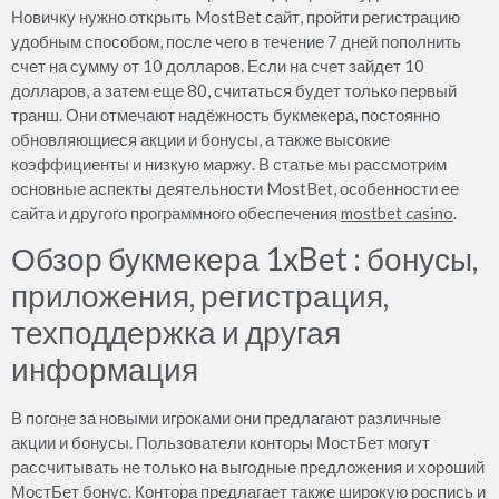
Новичку нужно открыть MostBet сайт, пройти регистрацию
удобным способом, после чего в течение 7 дней пополнить
счет на сумму от 10 долларов. Если на счет зайдет 10
долларов, а затем еще 80, считаться будет только первый
транш. Они отмечают надёжность букмекера, постоянно
обновляющиеся акции и бонусы, а также высокие
коэффициенты и низкую маржу. В статье мы рассмотрим
основные аспекты деятельности MostBet, особенности ее
сайта и другого программного обеспечения
mostbet casino
.
Обзор букмекера 1xBet : бонусы,
приложения, регистрация,
техподдержка и другая
информация
В погоне за новыми игроками они предлагают различные
акции и бонусы. Пользователи конторы МостБет могут
рассчитывать не только на выгодные предложения и хороший
МостБет бонус. Контора предлагает также широкую роспись и