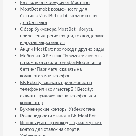
Как получать бонусы от Мост Бет
MostBet mobi: возможности для
беттингаMostBet mobi: возможности
для беттинга
Обзор букмекера MostBet : бонусы,
приложения, регистрация, техподдержка
и другая информация
Акции MostBet: промокод и другие виды
Мобильный беттинг Париматч: скачать
на компьютер или телефонМобильный
беттинг Париматч: скачать на
компьютер или телефон
БК Betcity: скачать приложение на
телефон или компьютерБК Betcity:
скачать приложение на телефон или
компьютер
Букмекерские конторы Узбекистана
Разновидности ставок в БК MostBet
Используйте промокоды букмекерских
контор для ставок на спорт в
Узбекистане