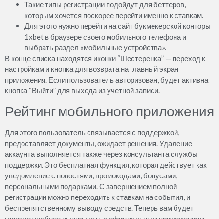
Такие типы регистрации подойдут для беттеров,
которым хочется поскорее перейти именно к ставкам.
Для этого нужно перейти на сайт букмекерской конторы
1xbet в браузере своего мобильного телефона и
выбрать раздел «мобильные устройства».
В конце списка находятся иконки “Шестеренка” — переход к
настройкам и кнопка для возврата на главный экран
приложения. Если пользователь авторизован, будет активна
кнопка “Выйти” для выхода из учетной записи.
Рейтинг мобильного приложения
Для этого пользователь связывается с поддержкой,
предоставляет документы, ожидает решения. Удаление
аккаунта выполняется также через консультанта службы
поддержки. Это бесплатная функция, которая действует как
уведомление с новостями, промокодами, бонусами,
персональными подарками. С завершением полной
регистрации можно переходить к ставкам на события, и
беспрепятственному выводу средств. Теперь вам будет
гораздо удобнее выигрывать с официальным приложением