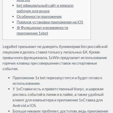
bet официальный сайт и зеркало
рабочее для входа
Особенности приложения
Порядок установки приложения на iOS
⚙ Функционал и возможности
приложения 1xbet
Legalbet призывает не доверять букмекерам без российской
лицензии и делать ставки только у легальных БК. Кроме
привычного функционала, 1xWin предлагает использование
горячих клавиш при совершении ставок на спортивные
события.
Приложение 1x bet перезапустится и будет готово к
использованию.
У 1xСтавки есть и приветственный бонус, и широкая
роспись событий в линии и в лайве, а также удобный
клиент для компьютера и приложения 1xСтавка для
Android и IOS.
Больше никаких проблем с доступом, ведь приложение