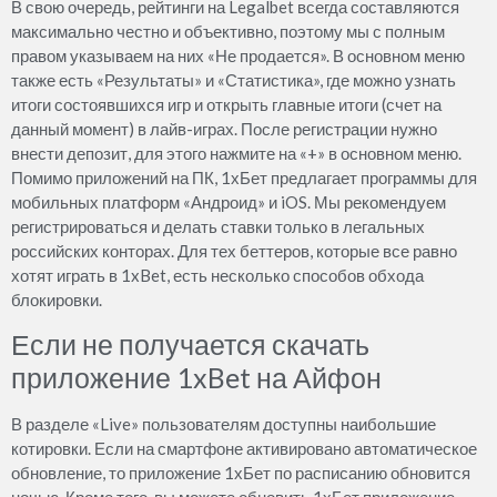
В свою очередь, рейтинги на Legalbet всегда составляются
максимально честно и объективно, поэтому мы с полным
правом указываем на них «Не продается». В основном меню
также есть «Результаты» и «Статистика», где можно узнать
итоги состоявшихся игр и открыть главные итоги (счет на
данный момент) в лайв-играх. После регистрации нужно
внести депозит, для этого нажмите на «+» в основном меню.
Помимо приложений на ПК, 1хБет предлагает программы для
мобильных платформ «Андроид» и iOS. Мы рекомендуем
регистрироваться и делать ставки только в легальных
российских конторах. Для тех беттеров, которые все равно
хотят играть в 1xBet, есть несколько способов обхода
блокировки.
Если не получается скачать
приложение 1xBet на Айфон
В разделе «Live» пользователям доступны наибольшие
котировки. Если на смартфоне активировано автоматическое
обновление, то приложение 1хБет по расписанию обновится