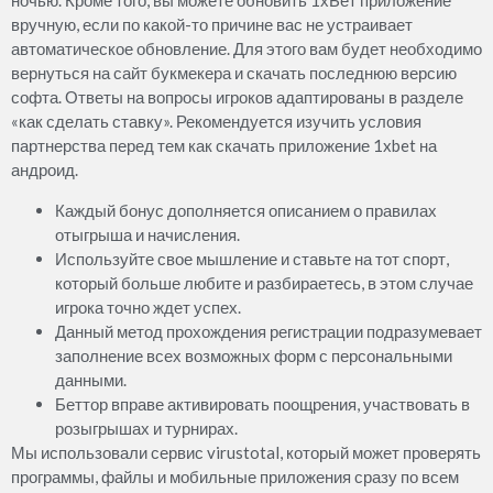
ночью. Кроме того, вы можете обновить 1хБет приложение
вручную, если по какой-то причине вас не устраивает
автоматическое обновление. Для этого вам будет необходимо
вернуться на сайт букмекера и скачать последнюю версию
софта. Ответы на вопросы игроков адаптированы в разделе
«как сделать ставку». Рекомендуется изучить условия
партнерства перед тем как скачать приложение 1xbet на
андроид.
Каждый бонус дополняется описанием о правилах
отыгрыша и начисления.
Используйте свое мышление и ставьте на тот спорт,
который больше любите и разбираетесь, в этом случае
игрока точно ждет успех.
Данный метод прохождения регистрации подразумевает
заполнение всех возможных форм с персональными
данными.
Беттор вправе активировать поощрения, участвовать в
розыгрышах и турнирах.
Мы использовали сервис virustotal, который может проверять
программы, файлы и мобильные приложения сразу по всем