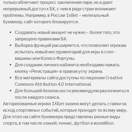
только облегчают процесс заключения пари, но и дают
непрерывный доступ к БК, с чем в ряде стран возникают
проблемы. Например, в России 1xBet – нелегальный
букмекер, сайт которого блокируется.
Создавать новый аккаунт не нужно – более того, это
запрещено правилами БК.
Выборка функций расширяется, что позволяет игрокам
испытать новый инструментарий для игры в слот-
машины или Колесо Фортуны.
Для создания личного кабинета необходимо нажать
кнопку «Регистрация» в правом углу экрана.
Все материалы сайта доступны по лицензии Creative
Commons Attribution 4.0 International.
Для большей безопасности рекомендуем разлогиниться
после каждого сеанса.
Авторизованные игроки 1ХБет казино могут делать ставки на
исход спортивных событий, которые проходят по всему миру.
Для этого на сайте букмекера представлены разные виды
спорта, в том числе хоккей, теннис, футбол и волейбол.