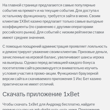
На главной странице предлагаются самые популярные
события на прематч и на текущие события. Для доступа к
остальному функционалу, требуется зайти в меню. Своим
клиентам 1XBet казино предлагает только самые выгодные
коэффициенты (по сравнению с другими операторами
российского рынка). Для событий с низким рейтингом ставки
имеют среднее значения.
С помощью поощрений администрация проявляет лояльность
и демонстрируют уважение своим клиентам. Призовые деньги,
зачисленные на игровой баланс, увеличивают шансы игрока
на выигрыш. Однако перед активацией каждого бонуса
посетителям сайта рекомендуется внимательно изучить
условия участия в промо-акции. Функционал браузерной
версии сайта и скачиваемого приложения 1 Икс Бет казино
практически не имеет отличий.
Скачать приложение 1xBet
Чтобы скачать 1xBet для Андроид бесплатно, найдите
прямую ссылку на apk-файл чуть-чуть ниже. Приложение