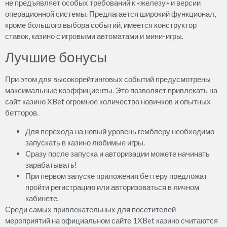
не предъявляет особых требований к «железу» и версии
операционной системы. Предлагается широкий функционал,
кроме большого выбора событий, имеется конструктор
ставок, казино с игровыми автоматами и мини-игры.
Лучшие бонусы
При этом для высокорейтинговых событий предусмотрены
максимальные коэффициенты. Это позволяет привлекать на
сайт казино XBet огромное количество новичков и опытных
бетторов.
Для перехода на новый уровень гемблеру необходимо
запускать в казино любимые игры.
Сразу после запуска и авторизации можете начинать
зарабатывать!
При первом запуске приложения беттеру предложат
пройти регистрацию или авторизоваться в личном
кабинете.
Среди самых привлекательных для посетителей
мероприятий на официальном сайте 1XBet казино считаются