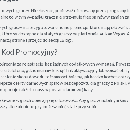
h nowych graczy. Niesłusznie, ponieważ oferowany przez programy 
alnego w tym wypadku gracz nie otrzymuje free spinów w zamian za
stałych graczy ma przygotowane hojne promocje, które mają ułatwić s
 które są dostępne dla stałych graczy na platformie Vulkan Vegas. 
szą stronę i przejdź do sekcji „Blog”.
s Kod Promocyjny?
ośrednia za rejestrację, bez żadnych dodatkowych wymagań. Powsze
meru telefonu, gdzie musimy kliknąć link aktywacyjny lub wpisać ot
przesłanie skanu dowodu tożsamości. Wiemy, jak bardzo kochasz otrz
lepsze oferty darmowych spinów bez depozytu dla graczy z Polski. 
proponuje także bonusy w postaci darmowej kasy.
kiwane w grach opierają się o losowość. Aby grać w mobilnym kasyn
wszystkie ulubione gry możesz mieć stale przy sobie.