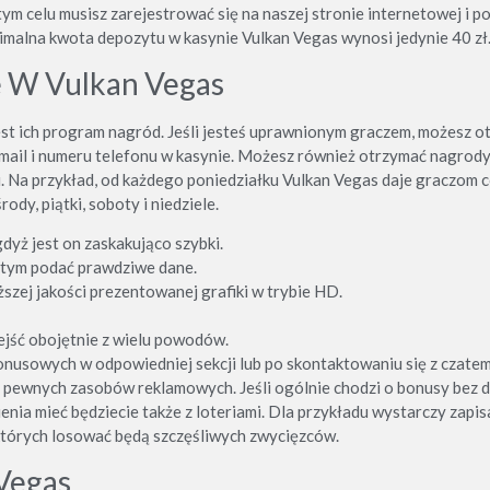
 tym celu musisz zarejestrować się na naszej stronie internetowej i 
nimalna kwota depozytu w kasynie Vulkan Vegas wynosi jedynie 40 zł
 W Vulkan Vegas
jest ich program nagród. Jeśli jesteś uprawnionym graczem, możesz 
ail i numeru telefonu w kasynie. Możesz również otrzymać nagrody 
. Na przykład, od każdego poniedziałku Vulkan Vegas daje graczom 
dy, piątki, soboty i niedziele.
yż jest on zaskakująco szybki.
stym podać prawdziwe dane.
szej jakości prezentowanej grafiki w trybie HD.
ejść obojętnie z wielu powodów.
nusowych w odpowiedniej sekcji lub po skontaktowaniu się z czatem
 z pewnych zasobów reklamowych. Jeśli ogólnie chodzi o bonusy be
a mieć będziecie także z loteriami. Dla przykładu wystarczy zapisać 
 których losować będą szczęśliwych zwycięzców.
 Vegas