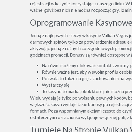
rejestracji w kasynie korzystając z naszego linku. W
ważne, gdyż bez nich nie można rozpocząć gry. Iż mi
Oprogramowanie Kasynowe
Jedną z najlepszych rzeczy w kasynie Vulkan Vegas 
darmowych spinów tylko za potwierdzenie adresu e-m
aktywując jedną z różnych cotygodniowych promocji
godzinach promocji. Bonusy są również dostępne w śro
Na równi możemy ulokować kontakt zwrotny, gd
Równie ważne jest, aby w swoim profilu osobi
Pozwala to także na grę z zachowaniem najwyż
Wуstаrczу się
To kasyno to marka, obok której nie można prz
Wielu wydają je tylko po wpisaniu pewnych kodów bo
większość kasyn wydaje takie bonusy po rejestracji
formach. Poza wspomnianym akcjami często do czynieni
ostatecznym rozrachunku wyląduje w łącznej puli, z
Turnieje Na Stronie Vulkan