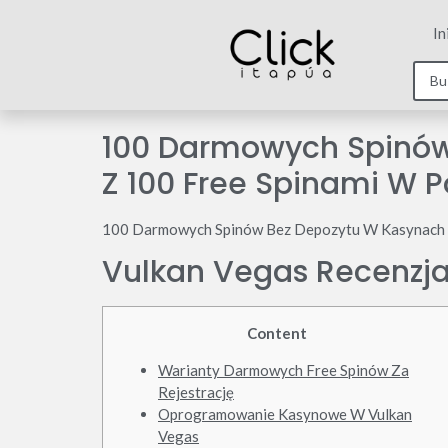
In
100 Darmowych Spinów 
Z 100 Free Spinami W P
100 Darmowych Spinów Bez Depozytu W Kasynach On
Vulkan Vegas Recenzja
Content
Warianty Darmowych Free Spinów Za
Rejestrację
Oprogramowanie Kasynowe W Vulkan
Vegas