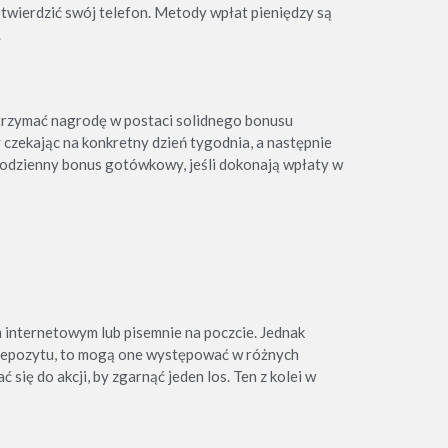
potwierdzić swój telefon. Metody wpłat pieniędzy są
.
otrzymać nagrodę w postaci solidnego bonusu
czekając na konkretny dzień tygodnia, a następnie
codzienny bonus gotówkowy, jeśli dokonają wpłaty w
 internetowym lub pisemnie na poczcie. Jednak
z depozytu, to mogą one występować w różnych
się do akcji, by zgarnąć jeden los. Ten z kolei w