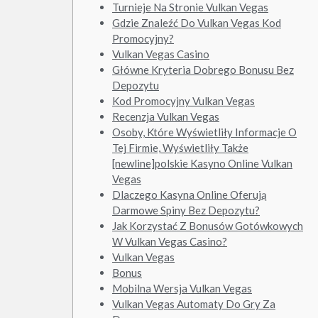
Turnieje Na Stronie Vulkan Vegas
Gdzie Znaleźć Do Vulkan Vegas Kod
Promocyjny?
Vulkan Vegas Casino
Główne Kryteria Dobrego Bonusu Bez
Depozytu
Kod Promocyjny Vulkan Vegas
Recenzja Vulkan Vegas
Osoby, Które Wyświetliły Informacje O
Tej Firmie, Wyświetliły Także
[newline]polskie Kasyno Online Vulkan
Vegas
Dlaczego Kasyna Online Oferują
Darmowe Spiny Bez Depozytu?
Jak Korzystać Z Bonusów Gotówkowych
W Vulkan Vegas Casino?
Vulkan Vegas
Bonus
Mobilna Wersja Vulkan Vegas
Vulkan Vegas Automaty Do Gry Za