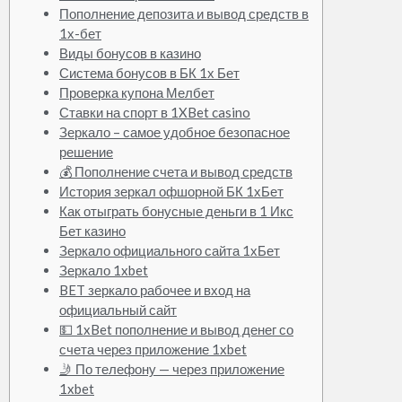
Пополнение депозита и вывод средств в
1х-бет
Виды бонусов в казино
Система бонусов в БК 1х Бет
Проверка купона Мелбет
Ставки на спорт в 1XBet casino
Зеркало – самое удобное безопасное
решение
💰 Пополнение счета и вывод средств
История зеркал офшорной БК 1хБет
Как отыграть бонусные деньги в 1 Икс
Бет казино
Зеркало официального сайта 1хБет
Зеркало 1xbet
BET зеркало рабочее и вход на
официальный сайт
💵 1xBet пополнение и вывод денег со
счета через приложение 1xbet
🤳 По телефону — через приложение
1xbet