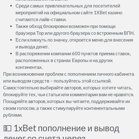
Среди самых привлекательных для посетителей
мероприятий на официальном сайте 1XBet казино
считаются лайв-ставки.
Также обход блокировки возможен при помощи
браузера Тор или другого браузера со встроенным ВПН.
Если кликнуть по значку, откроется меню для внесения
и вывода денег.
В распоряжении компании 600 пунктов приема ставок,
расположенных в странах Европы и на других
континентах.
При возникновении проблем с пополнением личного кабинета
или выводом средств – пользуйтесь этой ссылкой.
Самостоятельно выбирайте авторов, которых хотите читать,
блокируйте тех, чьи статьи или комментарии вам не нравятся.
Поощряйте авторов, которых вы читаете, поддерживайте их
своим голосом, а также стимулируйте континентальными
рублями.
💵 1xBet пополнение и вывод
денег со счета через