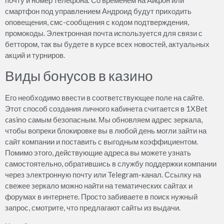
смартфон под управлением Андроид будут приходить
оповещения, смс-сообщения с кодом подтверждения,
промокоды. Электронная почта используется для связи с
беттором, так вы будете в курсе всех новостей, актуальных
акций и турниров.
Виды бонусов в казино
Его необходимо ввести в соответствующее поле на сайте.
Этот способ создания личного кабинета считается в 1XBet
casino самым безопасным. Мы обновляем адрес зеркала,
чтобы вопреки блокировке вы в любой день могли зайти на
сайт компании и поставить с выгодным коэффициентом.
Помимо этого, действующие адреса вы можете узнать
самостоятельно, обратившись в службу поддержки компании
через электронную почту или Telegram-канал. Ссылку на
свежее зеркало можно найти на тематических сайтах и
форумах в интернете. Просто забиваете в поиск нужный
запрос, смотрите, что предлагают сайты из выдачи.