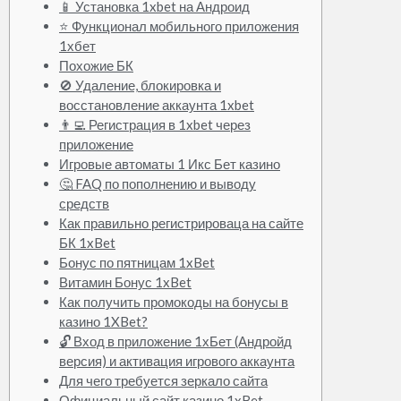
📱 Установка 1xbet на Андроид
⭐ Функционал мобильного приложения
1хбет
Похожие БК
🚫 Удаление, блокировка и
восстановление аккаунта 1xbet
👨‍💻 Регистрация в 1xbet через
приложение
Игровые автоматы 1 Икс Бет казино
🤔 FAQ по пополнению и выводу
средств
Как правильно регистрироваца на сайте
БК 1xBet
Бонус по пятницам 1xBet
Витамин Бонус 1xBet
Как получить промокоды на бонусы в
казино 1XBet?
🔓 Вход в приложение 1хБет (Андройд
версия) и активация игрового аккаунта
Для чего требуется зеркало сайта
Официальный сайт казино 1xBet