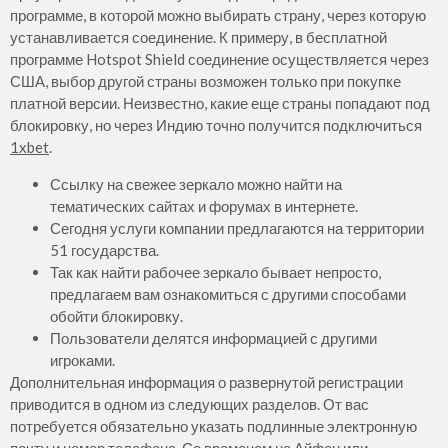
программе, в которой можно выбирать страну, через которую
устанавливается соединение. К примеру, в бесплатной
программе Hotspot Shield соединение осуществляется через
США, выбор другой страны возможен только при покупке
платной версии. Неизвестно, какие еще страны попадают под
блокировку, но через Индию точно получится подключиться
1xbet
.
Ссылку на свежее зеркало можно найти на
тематических сайтах и форумах в интернете.
Сегодня услуги компании предлагаются на территории
51 государства.
Так как найти рабочее зеркало бывает непросто,
предлагаем вам ознакомиться с другими способами
обойти блокировку.
Пользователи делятся информацией с другими
игроками.
Дополнительная информация о развернутой регистрации
приводится в одном из следующих разделов. От вас
потребуется обязательно указать подлинные электронную
почту и номер телефона. Со временем на Айфон или