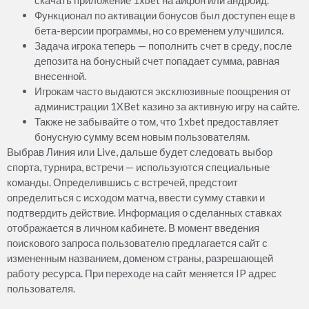
скачать приложение 1xbet на айфон или андроид.
Функционал по активации бонусов был доступен еще в
бета-версии программы, но со временем улучшился.
Задача игрока теперь — пополнить счет в среду, после
депозита на бонусный счет попадает сумма, равная
внесенной.
Игрокам часто выдаются эксклюзивные поощрения от
администрации 1XBet казино за активную игру на сайте.
Также не забывайте о том, что 1xbet предоставляет
бонусную сумму всем новым пользователям.
Выбрав Линия или Live, дальше будет следовать выбор
спорта, турнира, встречи — используются специальные
команды. Определившись с встречей, предстоит
определиться с исходом матча, ввести сумму ставки и
подтвердить действие. Информация о сделанных ставках
отображается в личном кабинете. В момент введения
поискового запроса пользователю предлагается сайт с
измененным названием, доменом страны, разрешающей
работу ресурса. При переходе на сайт меняется IP адрес
пользователя.