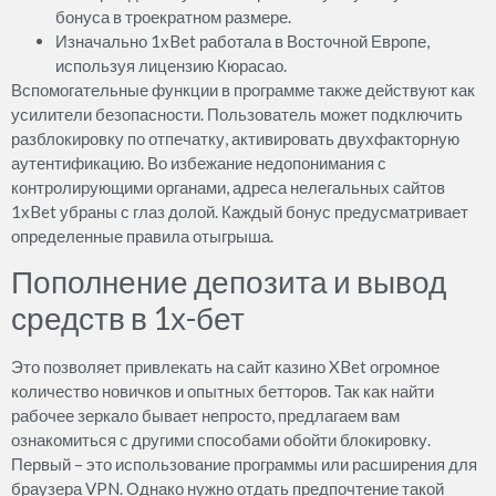
бонуса в троекратном размере.
Изначально 1xBet работала в Восточной Европе,
используя лицензию Кюрасао.
Вспомогательные функции в программе также действуют как
усилители безопасности. Пользователь может подключить
разблокировку по отпечатку, активировать двухфакторную
аутентификацию. Во избежание недопонимания с
контролирующими органами, адреса нелегальных сайтов
1xBet убраны с глаз долой. Каждый бонус предусматривает
определенные правила отыгрыша.
Пополнение депозита и вывод
средств в 1х-бет
Это позволяет привлекать на сайт казино XBet огромное
количество новичков и опытных бетторов. Так как найти
рабочее зеркало бывает непросто, предлагаем вам
ознакомиться с другими способами обойти блокировку.
Первый – это использование программы или расширения для
браузера VPN. Однако нужно отдать предпочтение такой