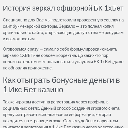
История зеркал офшорной БК 1хБет
Специально для Вас мы подготовили проверенную ссылку на
сайт букмекерской конторы. Зеркало — это полная копия
оригинального сайта, открывающая доступ к тем же ресурсам
и возможностям.
Оговоримся сразу — сама по себе формулировка «скачать
зеркало 1XBET» не совсем корректна. До каких-то пор
пользователь сможет пользоваться услугами БК 1xBet, даже
не обновляя приложение.
Как отыграть бонусные деньги в
1 Икс Бет казино
Также игрокам доступна регистрация через профиль в
социальных сетях. Данный способ создания игрового счета
предусматривает использование информации, которая
находится на странице игрока. Самым удобным вариантом
считается регистрация в 1 Икс Бет казино через электронную