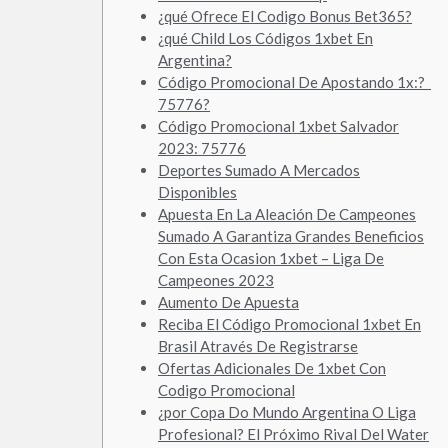
¿qué Ofrece El Codigo Bonus Bet365?
¿qué Child Los Códigos 1xbet En
Argentina?
Código Promocional De Apostando 1x:?
75776?
Código Promocional 1xbet Salvador
2023: 75776
Deportes Sumado A Mercados
Disponibles
Apuesta En La Aleación De Campeones
Sumado A Garantiza Grandes Beneficios
Con Esta Ocasion 1xbet – Liga De
Campeones 2023
Aumento De Apuesta
Reciba El Código Promocional 1xbet En
Brasil Através De Registrarse
Ofertas Adicionales De 1xbet Con
Codigo Promocional
¿por Copa Do Mundo Argentina O Liga
Profesional? El Próximo Rival Del Water