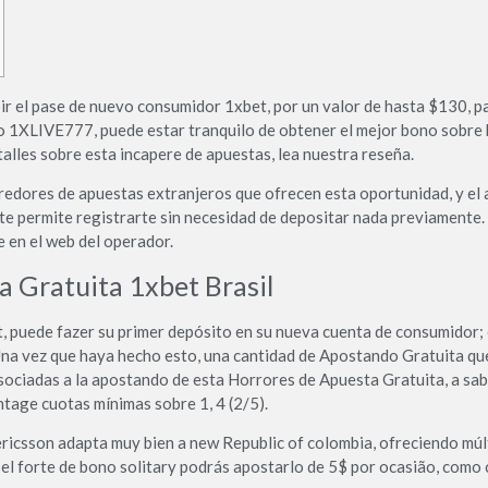
r el pase de nuevo consumidor 1xbet, por un valor de hasta $130, p
no 1XLIVE777, puede estar tranquilo de obtener el mejor bono sobre 
alles sobre esta incapere de apuestas, lea nuestra reseña.
orredores de apuestas extranjeros que ofrecen esta oportunidad, y el 
 permite registrarte sin necesidad de depositar nada previamente. Un
e en el web del operador.
 Gratuita 1xbet Brasil
, puede fazer su primer depósito en su nueva cuenta de consumidor;
Una vez que haya hecho esto, una cantidad de Apostando Gratuita qu
sociadas a la apostando de esta Horrores de Apuesta Gratuita, a sab
tage cuotas mínimas sobre 1, 4 (2/5).
y ericsson adapta muy bien a new Republic of colombia, ofreciendo m
 el forte de bono solitary podrás apostarlo de 5$ por ocasião, como 