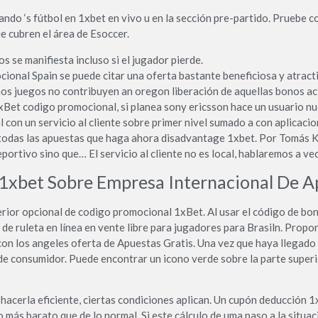
ando ‘s fútbol en 1xbet en vivo u en la sección pre-partido. Pruebe 
 cubren el área de Esoccer.
 se manifiesta incluso si el jugador pierde.
ional Spain se puede citar una oferta bastante beneficiosa y atract
nos juegos no contribuyen an oregon liberación de aquellas bonos ac
1xBet codigo promocional, si planea sony ericsson hace un usuario n
con un servicio al cliente sobre primer nivel sumado a con aplicacio
 todas las apuestas que haga ahora disadvantage 1xbet. Por Tomás
deportivo sino que… El servicio al cliente no es local, hablaremos a 
xbet Sobre Empresa Internacional De A
anterior opcional de codigo promocional 1xBet. Al usar el código de 
de ruleta en línea en vente libre para jugadores para Brasiln. Propo
con los angeles oferta de Apuestas Gratis. Una vez que haya llegado a
e consumidor. Puede encontrar un icono verde sobre la parte superior
 hacerla eficiente, ciertas condiciones aplican. Un cupón deducción 1
 más barato que de lo normal. Si este cálculo de uma paso a la situac