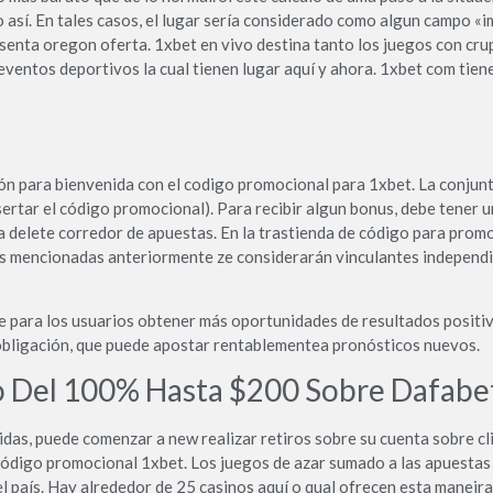
 así. En tales casos, el lugar sería considerado como algun campo «i
nta oregon oferta. 1xbet en vivo destina tanto los juegos con crupi
eventos deportivos la cual tienen lugar aquí y ahora. 1xbet com tien
ción para bienvenida con el codigo promocional para 1xbet. La conjunt
ertar el código promocional). Para recibir algun bonus, debe tener u
cina delete corredor de apuestas. En la trastienda de código para pr
ras mencionadas anteriormente ze considerarán vinculantes independ
ede para los usuarios obtener más oportunidades de resultados positi
 obligación, que puede apostar rentablementea pronósticos nuevos.
o Del 100% Hasta $200 Sobre Dafabe
lidas, puede comenzar a new realizar retiros sobre su cuenta sobre c
código promocional 1xbet. Los juegos de azar sumado a las apuestas d
el país. Hay alrededor de 25 casinos aquí o qual ofrecen esta maneir