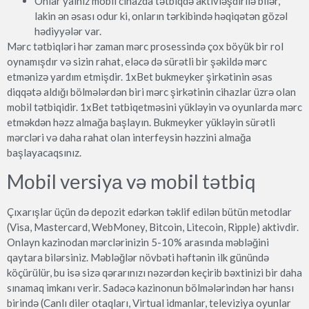
Onlar yalnız mobil cihazda tətbiqdə aktivləşdirilə bilər,
lakin ən əsası odur ki, onların tərkibində həqiqətən gözəl
hədiyyələr var.
Mərc tətbiqləri hər zaman mərc prosessində çox böyük bir rol
oynamışdır və sizin rahat, eləcə də sürətli bir şəkildə mərc
etmənizə yardım etmişdir. 1xBet bukmeyker şirkətinin əsas
diqqətə aldığı bölmələrdən biri mərc şirkətinin cihazlar üzrə olan
mobil tətbiqidir. 1xBet tətbiqetməsini yükləyin və oyunlarda mərc
etməkdən həzz almağa başlayın. Bukmeyker yükləyin sürətli
mərcləri və daha rahat olan interfeysin həzzini almağa
başlayacaqsınız.
Mоbil vеrsiyа və mоbil tətbiq
Çıxarışlar üçün də depozit edərkən təklif edilən bütün metodlar
(Visa, Mastercard, WebMoney, Bitcoin, Litecoin, Ripple) aktivdir.
Onlayn kazinodan mərclərinizin 5-10% arasında məbləğini
qaytara bilərsiniz. Məbləğlər növbəti həftənin ilk günündə
köçürülür, bu isə sizə qərarınızı nəzərdən keçirib bəxtinizi bir daha
sınamaq imkanı verir. Sadəcə kazinonun bölmələrindən hər hansı
birində (Canlı diler otaqları, Virtual idmanlar, televiziya oyunlar