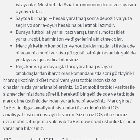
istəyənlər Mostbet-də Aviator oyununun demo versiyasını
oynaya bilər.
Saytda bir haqq — hesab yaratmaq sonra depozit valyuta
seçin və sonra-oyun hesabına pul etmək lazımdır.
Buraya futbol, at yarışı, tazı yarışı, tennis, motosiklet
yarışı, reqbi, badminton və digərlərini aid etmək olar.
Mərc şirkətinin kompüter və noutbuklarınızda istifadə edə
biləcəyiniz mobil versiya güzgüsü tətbiqini asan bir şəkildə
yükləyə və quraşdıra bilərsiniz.
Peşəkar və gördüyü işlə fərq yaratmaq istəyən
əməkdaşlardan ibarət olan komandamızda səni gözləyirik!
Mərc şirkətinin 1xBet mobi versiyası tətbiqindən siz öz
cihazlarınızda yararlana bilərsiniz. 1xBet mobil tətbiqi vasitəsilə
siz mərclərinizi daha sürətli, hərəkətli bir şəkildə edə və tətbiqdə
mərc etmə üstünlüklərindən yararlana biləcəksiniz. Mərc şirkəti
1xBet-in digər əməliyyat sistemləri üzrə olduğu kimi IOS
əməliyyat sistemi dəstəyi də vardır. Siz də öz IOS cihazlarınız
üzrə mobil tətbiqetmə yükləyib 1xBet download üstünlüklərindən
yararlana bilərsiniz.