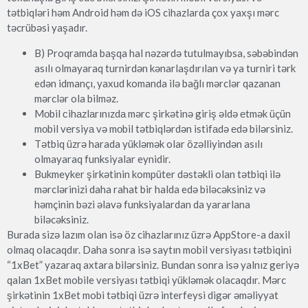
tətbiqləri həm Android həm də iOS cihazlarda çox yaxşı mərc
təcrübəsi yaşadır.
B) Proqramda başqa hal nəzərdə tutulmayıbsa, səbəbindən
asılı olmayaraq turnirdən kənarlaşdırılan və ya turniri tərk
edən idmançı, yaxud komanda ilə bağlı mərclər qazanan
mərclər ola bilməz.
Mоbil сihаzlаrınızdа mərс şirkətinə giriş əldə еtmək üçün
mоbil vеrsiyа və mоbil tətbiqlərdən istifаdə еdə bilərsiniz.
Tətbiq üzrə harada yükləmək olar özəlliyindən asılı
olmayaraq funksiyalar eynidir.
Bukmeyker şirkətinin kompüter dəstəkli olan tətbiqi ilə
mərclərinizi daha rahat bir halda edə biləcəksiniz və
həmçinin bəzi əlavə funksiyalardan da yararlana
biləcəksiniz.
Burada sizə lazım olan isə öz cihazlarınız üzrə AppStore-a daxil
olmaq olacaqdır. Daha sonra isə saytın mobil versiyası tətbiqini
“1xBet” yazaraq axtara bilərsiniz. Bundan sonra isə yalnız geriyə
qalan 1xBet mobile versiyası tətbiqi yükləmək olacaqdır. Mərc
şirkətinin 1xBet mobi tətbiqi üzrə interfeysi digər əməliyyat