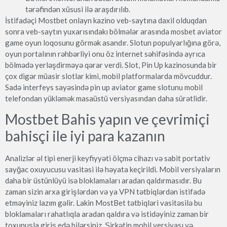
tərəfindən xüsusi ilə araşdırılıb.
İstifadəçi Mostbet onlayn kazino veb-saytına daxil olduqdan
sonra veb-saytın yuxarısındakı bölmələr arasında mosbet aviator
game oyun loqosunu görmək asandır. Slotun populyarlığına görə,
oyun portalının rəhbərliyi onu öz internet səhifəsində ayrıca
bölmədə yerləşdirməyə qərar verdi. Slot, Pin Up kazinosunda bir
çox digər müasir slotlar kimi, mobil platformalarda mövcuddur.
Sadə interfeys sayəsində pin up aviator game slotunu mobil
telefondan yükləmək masaüstü versiyasından daha sürətlidir.
Mostbet Bahis yapın ve çevrimiçi
bahisçi ile iyi para kazanın
Analizlər əl tipi enerji keyfiyyəti ölçmə cihazı və sabit portativ
sayğac oxuyucusu vasitəsi ilə həyata keçirildi. Mobil versiyaların
daha bir üstünlüyü isə bloklamaları aradan qaldırmasıdır. Bu
zaman sizin arxa girişlərdən və ya VPN tətbiqlərdən istifadə
etməyiniz lazım gəlir. Lakin MostBet tətbiqləri vasitəsilə bu
bloklamaları rahatlıqla aradan qaldıra və istidəyiniz zaman bir
toxunuşla giriş edə bilərsiniz. Şirkətin mobil versiyası və