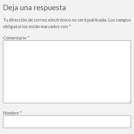
Deja una respuesta
Tu dirección de correo electrónico no será publicada.
Los campos
obligatorios están marcados con
*
Comentario
*
Nombre
*