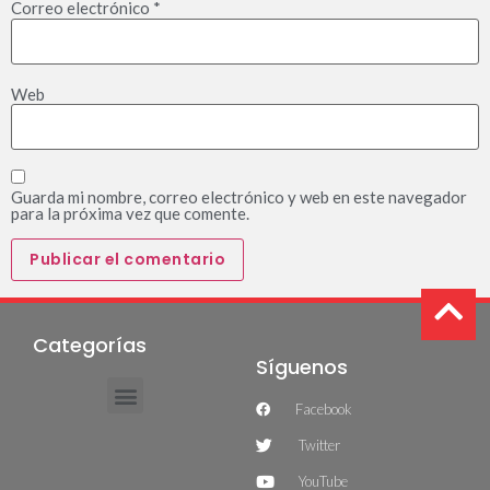
Correo electrónico
*
Web
Guarda mi nombre, correo electrónico y web en este navegador
para la próxima vez que comente.
Categorías
Síguenos
Facebook
Twitter
YouTube