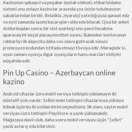
Kazinonun qabaqcıl və peşəkar dəstək xidməti, etibarlıödəmə
sistemi onu onlayn kazinolar arasında çox üstün tutulmasının
səbəblərindən biridir. Beləliklə, ziyarətçi yatırdığı pula qənaət edə
və eyni zamanda lazımi bacarıqları əldə edə biləcək. Qısa bir anket
doldurduqdan sonra, bir slot azarkeşi onu şəxsi hesabına
aparacaq bir keçid alacaq mostbet oyunu. Bukmeker kontorunun
rəhbərliyi ilk depozitə daha cox əlavə gətirəcək xüsusi
promosyon kodundan istifadə etməyi tövsiyə edir. Maraqlıdır ki,
oyun zamanı oyunçu digər oyunçuların hansı mərcləri etdiyini
müşahidə edir.
Pin Up Casino – Azerbaycan online
kazino
Android cihazlar üzrə mobil versiya tətbiqini yükləməyin iki
müxtəlif yolu vardır. 1xBet mobi tətbiqini cihazlarınıza yükləyə
bilmək üçün bu iki yoldan birini seçməlisiniz. İlk olanı, saytın mobil
versiyası üzrə tətbiqini PlayStore-a yazıb yükləməkdir.
Mağazaya daxil olub, daha sonra mobil versiyası üçün “1xBet”
yazıb axtarış edə bilərsiniz.