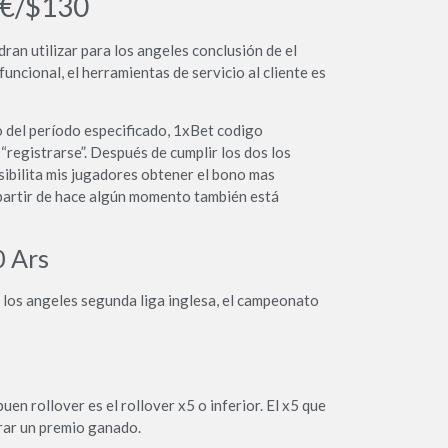
 €/$130
an utilizar para los angeles conclusión de el
ncional, el herramientas de servicio al cliente es
o del período especificado, 1xBet codigo
registrarse”. Después de cumplir los dos los
sibilita mis jugadores obtener el bono mas
a partir de hace algún momento también está
0 Ars
 los angeles segunda liga inglesa, el campeonato
en rollover es el rollover x5 o inferior. El x5 que
irar un premio ganado.