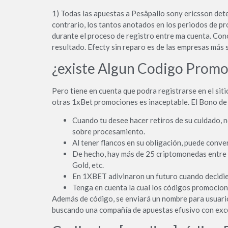
1) Todas las apuestas a Pesäpallo sony ericsson det
contrario, los tantos anotados en los periodos de pr
durante el proceso de registro entre ma cuenta. Co
resultado. Efecty sin reparo es de las empresas más 
¿existe Algun Codigo Promo
Pero tiene en cuenta que podra registrarse en el sit
otras 1xBet promociones es inaceptable. El Bono de 
Cuando tu desee hacer retiros de su cuidado, 
sobre procesamiento.
Al tener flancos en su obligación, puede conve
De hecho, hay más de 25 criptomonedas entre t
Gold, etc.
En 1XBET adivinaron un futuro cuando decidier
Tenga en cuenta la cual los códigos promocion
Además de código, se enviará un nombre para usuario 
buscando una compañía de apuestas efusivo con exce