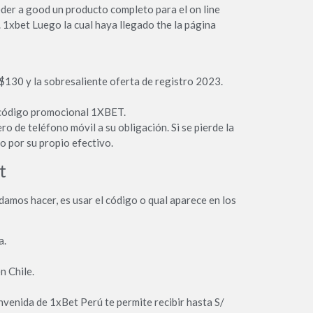
der a good un producto completo para el on line
 1xbet Luego la cual haya llegado the la página
130 y la sobresaliente oferta de registro 2023.
o código promocional 1XBET.
o de teléfono móvil a su obligación. Si se pierde la
o por su propio efectivo.
t
amos hacer, es usar el código o qual aparece en los
a.
n Chile.
nvenida de 1xBet Perú te permite recibir hasta S/