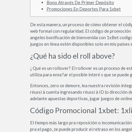
Bono Através De Primer Depósito
Promociones En Deportes Para 1xbet
De esta manera, un proceso de cómo obtener el códig
web formal con regularidad. El código de promoción s
angeles bonificación de bienvenida con 1xBet codigo
juegos en línea estén disponibles solo en mis países
¿Qué ha sido el roll above?
¿ Qué es un rollover? El rollover es un proceso de es
utiliza para ense?ar el posible interé s que se puede g
Entonces, zero se demore, lea nuestra revisión íntegr
réussi à cuenta ingresando réussi à ID (o dirección d
adelante apuestas deportivas, jugar juegos de onlin
Código Promocional 1xbet: 1xl
El tiempo más largo pra reposición o incomunicación 
pra el pago, ze puede producir el retraso en los angel