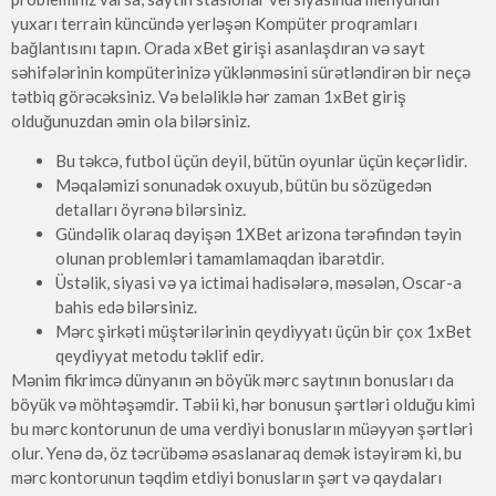
yuxarı terrain küncündə yerləşən Kompüter proqramları
bağlantısını tapın. Orada xBet girişi asanlaşdıran və sayt
səhifələrinin kompüterinizə yüklənməsini sürətləndirən bir neçə
tətbiq görəcəksiniz. Və beləliklə hər zaman 1xBet giriş
olduğunuzdan əmin ola bilərsiniz.
Bu təkcə, futbol üçün deyil, bütün oyunlar üçün keçərlidir.
Məqaləmizi sonunadək oxuyub, bütün bu sözügedən
detalları öyrənə bilərsiniz.
Gündəlik olaraq dəyişən 1XBet arizona tərəfindən təyin
olunan problemləri tamamlamaqdan ibarətdir.
Üstəlik, siyasi və ya ictimai hadisələrə, məsələn, Oscar-a
bahis edə bilərsiniz.
Mərc şirkəti müştərilərinin qeydiyyatı üçün bir çox 1xBet
qeydiyyat metodu təklif edir.
Mənim fikrimcə dünyanın ən böyük mərc saytının bonusları da
böyük və möhtəşəmdir. Təbii ki, hər bonusun şərtləri olduğu kimi
bu mərc kontorunun de uma verdiyi bonusların müəyyən şərtləri
olur. Yenə də, öz təcrübəmə əsaslanaraq demək istəyirəm ki, bu
mərc kontorunun təqdim etdiyi bonusların şərt və qaydaları