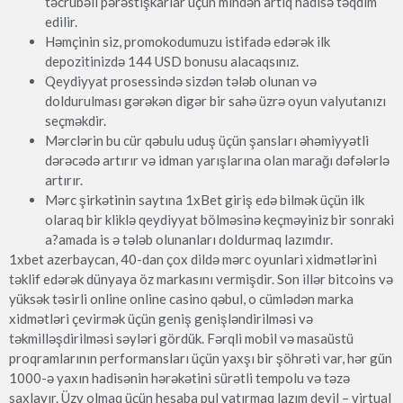
təcrübəli pərəstişkarlar üçün mindən artıq hadisə təqdim
edilir.
Həmçinin siz, promokodumuzu istifadə edərək ilk
depozitinizdə 144 USD bonusu alacaqsınız.
Qeydiyyat prosessində sizdən tələb olunan və
doldurulması gərəkən digər bir sahə üzrə oyun valyutanızı
seçməkdir.
Mərclərin bu cür qəbulu uduş üçün şansları əhəmiyyətli
dərəcədə artırır və idman yarışlarına olan marağı dəfələrlə
artırır.
Mərc şirkətinin saytına 1xBet giriş edə bilmək üçün ilk
olaraq bir kliklə qeydiyyat bölməsinə keçməyiniz bir sonraki
a?amada is ə tələb olunanları doldurmaq lazımdır.
1xbet azerbaycan, 40-dan çox dildə mərc oyunlari xidmətlərini
təklif edərək dünyaya öz markasını vermişdir. Son illər bitcoins və
yüksək təsirli online online casino qəbul, o cümlədən marka
xidmətləri çevirmək üçün geniş genişləndirilməsi və
təkmilləşdirilməsi səyləri gördük. Fərqli mobil və masaüstü
proqramlarının performansları üçün yaxşı bir şöhrəti var, hər gün
1000-ə yaxın hadisənin hərəkətini sürətli tempolu və təzə
saxlayır. Üzv olmaq üçün hesaba pul yatırmaq lazım deyil – virtual