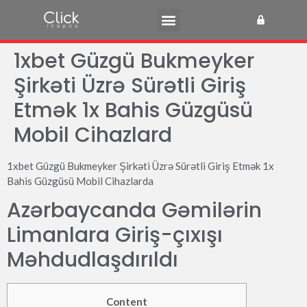
1xbet Güzgü Bukmeyker
Şirkəti Üzrə Sürətli Giriş
Etmək 1x Bahis Güzgüsü
Mobil Cihazlard
1xbet Güzgü Bukmeyker Şirkəti Üzrə Sürətli Giriş Etmək 1x
Bahis Güzgüsü Mobil Cihazlarda
Azərbaycanda Gəmilərin
Limanlara Giriş-çıxışı
Məhdudlaşdırıldı
Content