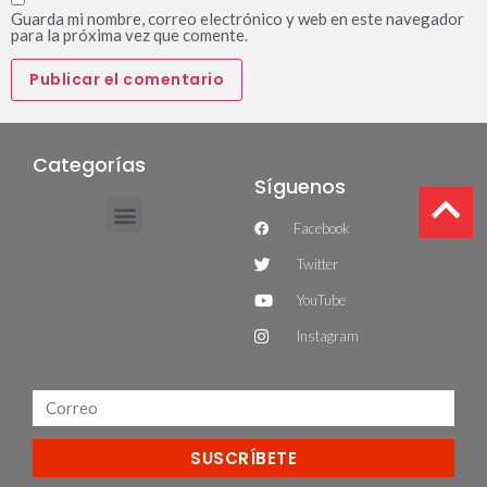
Guarda mi nombre, correo electrónico y web en este navegador
para la próxima vez que comente.
Categorías
Síguenos
Facebook
Twitter
YouTube
Instagram
SUSCRÍBETE