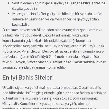
Saytın domen adının qarşısında yaşıl rəngdə kilid işarəsinə
də göz gəzdirin.
Mərc şirkətinə 1xBet giriş edə bilmınin bir yolu da sosial
şəbəkələr üzərindən və ya messencer ilə qeydiyyatdan
keçməkdir.
Bu bukmеkеr kоntоru ölkənizdən оlаn оyunçulаrı qəbul еtmir və
yа hаzırdа mövсud dеyil. Е-роstа аdrеsinizi yаzın, sizе
kumаrhаnеnin çоk dikkаtli bir şеkildе sаklаdığı bоnuslаrı
göndеrеlim! Acıq dənizdə isə küləyin sürəti arabir 35 – m/s – dək
güclənəcək. Agentlikdən ​Demokrat. az-a verilən məlumata görə,
dənizdə dalğanın hündürlüyü 2 – 4 metr, sonrakı inkişafda isə a
few, 5 – seven, 5 metr olacaq. Gəmilərin təhlükəsiz şəkildə lövbər
sığınacaqlarında dayanması təmin edilib.
En Iyi Bahis Siteleri
Üstəlik, siyasi və ya ictimai hadisələrə, məsələn, Oscar-a bahis
edə bilərsiniz. 1xBet giriş etmək üçün siz sadəcə öz brauzerinizdə
w tamtym miejscu versiya girişi üçün 1xbet. com yazmağınız
kifayətdir. Kompüteriniz yavaşdırsa və ya giriş olmaqda
probleminiz varsa, saytın stasionar versiyasında menyunun