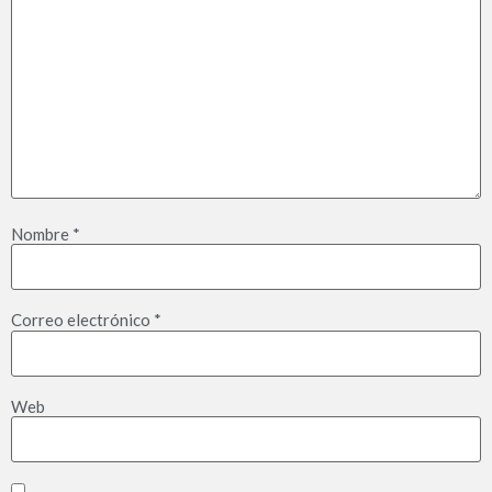
Nombre
*
Correo electrónico
*
Web