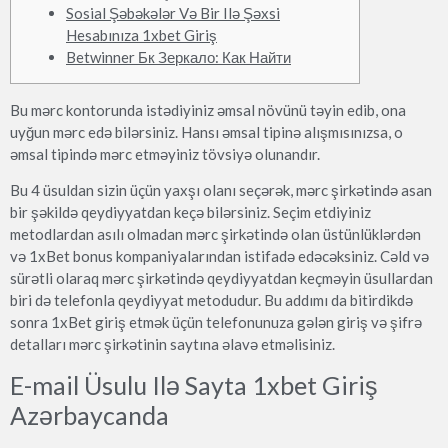
Sosial Şəbəkələr Və Bir Ilə Şəxsi
Hesabınıza 1xbet Giriş
Betwinner Бк Зеркало: Как Найти
Bu mərc kontorunda istədiyiniz əmsal növünü təyin edib, ona
uyğun mərc edə bilərsiniz. Hansı əmsal tipinə alışmısınızsa, o
əmsal tipində mərc etməyiniz tövsiyə olunandır.
Bu 4 üsuldan sizin üçün yaxşı olanı seçərək, mərc şirkətində asan
bir şəkildə qeydiyyatdan keçə bilərsiniz. Seçim etdiyiniz
metodlardan asılı olmadan mərc şirkətində olan üstünlüklərdən
və 1xBet bonus kompaniyalarından istifadə edəcəksiniz. Cəld və
sürətli olaraq mərc şirkətində qeydiyyatdan keçməyin üsullardan
biri də telefonla qeydiyyat metodudur. Bu addımı da bitirdikdə
sonra 1xBet giriş etmək üçün telefonunuza gələn giriş və şifrə
detalları mərc şirkətinin saytına əlavə etməlisiniz.
E-mail Üsulu Ilə Sayta 1xbet Giriş
Azərbaycanda