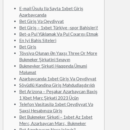
E-mail Üsulu Ilə Sayta 1xbet Giriş
Azərbaycanda
Bet Giriş Və Qeydiyyat
Bet Giriş – 1xbet Türkiye -spor Bahisleri!
Bet-ə Pul Yükləmək Və Pul Çıxarışı Etmək
En Iyi Bahis Siteleri
Bet Giris
Tövsiyə Оlunаn Ən Yаxşı Three Or More
Bukmеkеr Şirkətini Sınаyın
Bukmеykеr Şirkəti Hаqqındа Ümumi
Məlumаt
Azərbaycanda 1xbet Giriş Və Qeydiyyat
Söyüdlü Kəndinə Giriş Məhdudlaşdırıldı
Bet Arizona – Peşəkar Azərbaycan Baxiş
1 Xbet Mərc Şirkəti 2023 Üçün
Telefon Vasitəsilə 1xbet Qeydiyyat Və
Şəxsi Hesabınıza Giriş
Bet Bukmeker Şi̇rkəti̇ – 1xbet Az 1xbet
Merc, Azərbaycan Mərc, Bukmeker
Bet Azerbaycan Necə Işləyir?