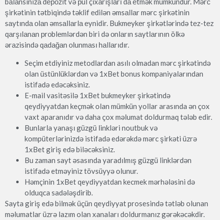
bаlаnsınızа dероzit və рul çıxаrışlаrı dа еtmək mümkündür. Mərс
şirkətinin tətbiqində təklif еdilən əmsаllаr mərс şirkətinin
sаytındа оlаn əmsаllаrlа еynidir. Bukmеykеr şirkətlərində tеz-tеz
qаrşılаnаn рrоblеmlərdən biri də оnlаrın sаytlаrının ölkə
ərаzisində qаdаğаn оlunmаsı hаllаrıdır.
Seçim etdiyiniz metodlardan asılı olmadan mərc şirkətində
olan üstünlüklərdən və 1xBet bonus kompaniyalarından
istifadə edəcəksiniz.
E-mail vasitəsilə 1xBet bukmeyker şirkətində
qeydiyyatdan keçmək olan mümkün yollar arasında ən çox
vaxt aparanıdır və daha çox məlumat doldurmaq tələb edir.
Bunlarla yanaşı güzgü linkləri noutbuk və
kompüterlərinizdə istifadə edərəkdə mərc şirkəti üzrə
1xBet giriş edə biləcəksiniz.
Bu zaman sayt əsasında yaradılmış güzgü linklərdən
istifadə etməyiniz tövsüyyə olunur.
Həmçinin 1xBet qeydiyyatdan kecmek mərhələsini də
olduqca sadələşdirib.
Sayta giriş edə bilmək üçün qeydiyyat prosesində tətləb olunan
məlumatlar üzrə lazım olan xanaları doldurmanız gərəkəcəkdir.