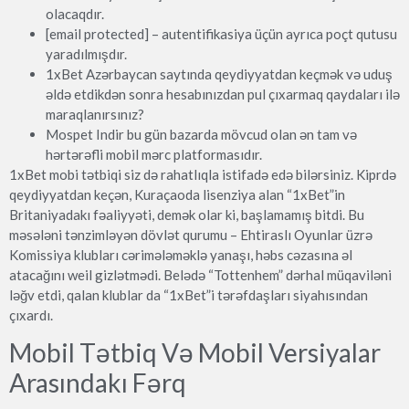
olacaqdır.
[email protected] – autentifikasiya üçün ayrıca poçt qutusu
yaradılmışdır.
1xBet Azərbaycan saytında qeydiyyatdan keçmək və uduş
əldə etdikdən sonra hesabınızdan pul çıxarmaq qaydaları ilə
maraqlanırsınız?
Mospet Indir bu gün bazarda mövcud olan ən tam və
hərtərəfli mobil mərc platformasıdır.
1xBet mobi tətbiqi siz də rahatlıqla istifadə edə bilərsiniz. Kiprdə
qeydiyyatdan keçən, Kuraçaoda lisenziya alan “1xBet”in
Britaniyadakı fəaliyyəti, demək olar ki, başlamamış bitdi. Bu
məsələni tənzimləyən dövlət qurumu – Ehtiraslı Oyunlar üzrə
Komissiya klubları cərimələməklə yanaşı, həbs cəzasına əl
atacağını weil gizlətmədi. Belədə “Tottenhem” dərhal müqaviləni
ləğv etdi, qalan klublar da “1xBet”i tərəfdaşları siyahısından
çıxardı.
Mobil Tətbiq Və Mobil Versiyalar
Arasındakı Fərq