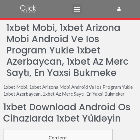
1xbet Mobi, 1xbet Arizona
Mobi Android Ve Ios
Program Yukle 1xbet
Azerbaycan, 1xbet Az Merc
Saytı, En Yaxsi Bukmeke
1xbet Mobi, 1xbet Arizona Mobi Android Ve Ios Program Yukle
1xbet Azerbaycan, 1xbet Az Merc Saytı, En Yaxsi Bukmeker
1xbet Download Android Os
Cihazlarda 1xbet Yükləyin
Content