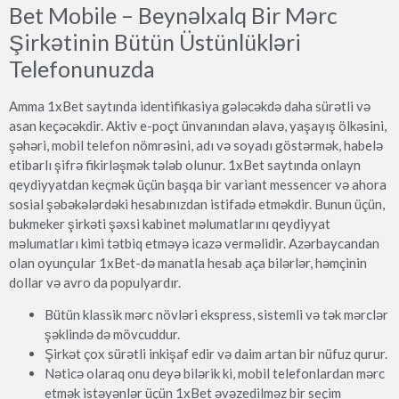
Bet Mobile – Beynəlxalq Bir Mərc
Şirkətinin Bütün Üstünlükləri
Telefonunuzda
Amma 1xBet saytında identifikasiya gələcəkdə daha sürətli və
asan keçəcəkdir. Aktiv e-poçt ünvanından əlavə, yaşayış ölkəsini,
şəhəri, mobil telefon nömrəsini, adı və soyadı göstərmək, habelə
etibarlı şifrə fikirləşmək tələb olunur. 1xBet saytında onlayn
qeydiyyatdan keçmək üçün başqa bir variant messencer və ahora
sosial şəbəkələrdəki hesabınızdan istifadə etməkdir. Bunun üçün,
bukmeker şirkəti şəxsi kabinet məlumatlarını qeydiyyat
məlumatları kimi tətbiq etməyə icazə verməlidir. Azərbaycandan
olan oyunçular 1xBet-də manatla hesab aça bilərlər, həmçinin
dollar və avro da populyardır.
Bütün klassik mərc növləri ekspress, sistemli və tək mərclər
şəklində də mövcuddur.
Şirkət çox sürətli inkişaf edir və daim artan bir nüfuz qurur.
Nəticə olaraq onu deyə bilərik ki, mobil telefonlardan mərc
etmək istəyənlər üçün 1xBet əvəzedilməz bir seçim