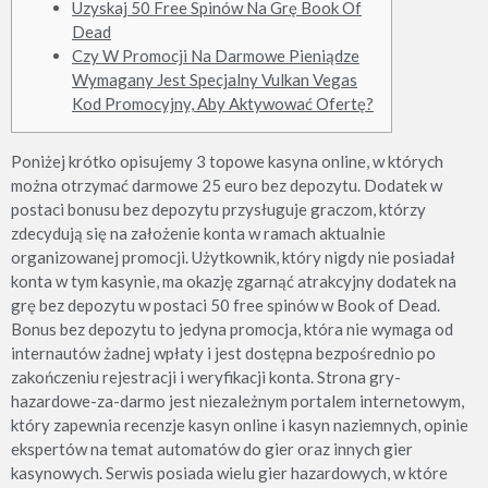
Uzyskaj 50 Free Spinów Na Grę Book Of
Dead
Czy W Promocji Na Darmowe Pieniądze
Wymagany Jest Specjalny Vulkan Vegas
Kod Promocyjny, Aby Aktywować Ofertę?
Poniżej krótko opisujemy 3 topowe kasyna online, w których
można otrzymać darmowe 25 euro bez depozytu. Dodatek w
postaci bonusu bez depozytu przysługuje graczom, którzy
zdecydują się na założenie konta w ramach aktualnie
organizowanej promocji. Użytkownik, który nigdy nie posiadał
konta w tym kasynie, ma okazję zgarnąć atrakcyjny dodatek na
grę bez depozytu w postaci 50 free spinów w Book of Dead.
Bonus bez depozytu to jedyna promocja, która nie wymaga od
internautów żadnej wpłaty i jest dostępna bezpośrednio po
zakończeniu rejestracji i weryfikacji konta. Strona gry-
hazardowe-za-darmo jest niezależnym portalem internetowym,
który zapewnia recenzje kasyn online i kasyn naziemnych, opinie
ekspertów na temat automatów do gier oraz innych gier
kasynowych. Serwis posiada wielu gier hazardowych, w które