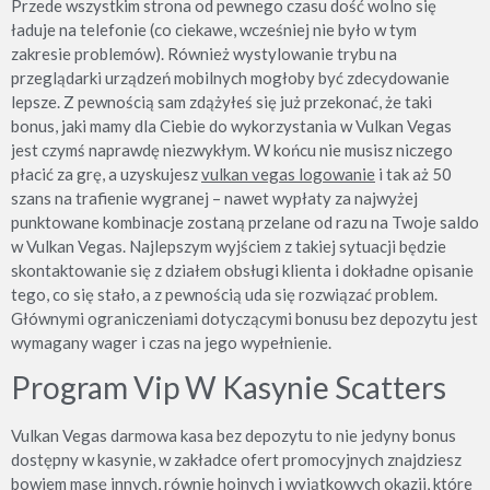
Przede wszystkim strona od pewnego czasu dość wolno się
ładuje na telefonie (co ciekawe, wcześniej nie było w tym
zakresie problemów). Również wystylowanie trybu na
przeglądarki urządzeń mobilnych mogłoby być zdecydowanie
lepsze. Z pewnością sam zdążyłeś się już przekonać, że taki
bonus, jaki mamy dla Ciebie do wykorzystania w Vulkan Vegas
jest czymś naprawdę niezwykłym. W końcu nie musisz niczego
płacić za grę, a uzyskujesz
vulkan vegas logowanie
i tak aż 50
szans na trafienie wygranej – nawet wypłaty za najwyżej
punktowane kombinacje zostaną przelane od razu na Twoje saldo
w Vulkan Vegas. Najlepszym wyjściem z takiej sytuacji będzie
skontaktowanie się z działem obsługi klienta i dokładne opisanie
tego, co się stało, a z pewnością uda się rozwiązać problem.
Głównymi ograniczeniami dotyczącymi bonusu bez depozytu jest
wymagany wager i czas na jego wypełnienie.
Program Vip W Kasynie Scatters
Vulkan Vegas darmowa kasa bez depozytu to nie jedyny bonus
dostępny w kasynie, w zakładce ofert promocyjnych znajdziesz
bowiem masę innych, równie hojnych i wyjątkowych okazji, które