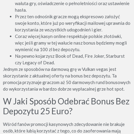
waluta gry, oświadczenie o pełnoletniości oraz ustawienie
hasła.
Przez ten odnośnik gracze mogą ekspresowo założyć
swoje konto, które już po weryfikacji mailowej uprawnia do
korzystania ze wszystkich udogodnień i gier.
Coraz więcej kasyn online respektuje polskie złotówki,
więc jeśli gramy w tej walucie nasz bonus będziemy mogli
wymienić na 100 zl bez depozytu.
Na pewno kojarzysz Book of Dead, Fire Joker, Starburst
czy Legacy of Dead.
Jednym ze sposobów na darmową grę w Vulkan vegas jest
skorzystanie z aktualnej oferty na bonus bez depozytu. Ta
promocja przyznaje graczom aż 50 darmowych rund bonusowych
do wykorzystania w bardzo dobrze wypłacalnej grze hot spot.
W Jaki Sposób Odebrać Bonus Bez
Depozytu 25 Euro?
Wśród fanów promocji kasynowych zdecydowanie nie brakuje
osób, które lubią korzystać z tego, co do zaoferowania mają