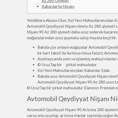
Az 280 Qiyməti
Xəbərdarlıq Nişanı
Yeniliklərə Abunə Olun. Sizi Yeni Məhsullarımızdan X
Avtomobil Qeydiyyat Nişanı ninety Az 280 qiyməti sa
Nişanı 90 Az 280 qiymeti daha ucuz sederek bazarında
mağazalarından ucuz quymətə satışı həyata keçirilir.
Bakıda çox onlayn mağazalar Avtomobil Qeydiyy
bir kart taksit ilə ilə hissə-hissə faizsiz Avtom
Azərbaycanda yeni və işlənmiş məhsul elanları, 
© UcuzTap bir şirkət məhsuludur
Sizi Yeni Məhsullarımızdan Xəbərdar Edək
Bakıda ucuz Avtomobil Qeydiyyat Nişanı ninety
Avtomobil Qeydiyyat Nişanı 90 Az 280 ucuz tap
© UcuzTap bir şirkət məhsuludur Elanınızı Premium ed
Avtomobil Qeydiyyat Nişanı Ni
Avtomobil Qeydiyyat Nişanı 90 Arizona 280 qiymeti 
varsa onu ucuztap. arizona elanlar saytında uyğun A