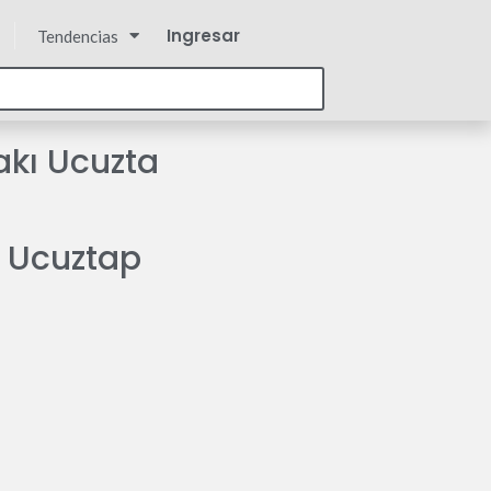
Ingresar
Tendencias
akı Ucuzta
: Ucuztap