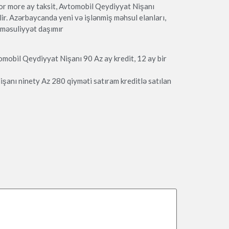
or more ay taksit, Avtomobil Qeydiyyat Nişanı
ilir. Azərbaycanda yeni və işlənmiş məhsul elanları,
 məsuliyyət daşımır
mobil Qeydiyyat Nişanı 90 Az ay kredit, 12 ay bir
şanı ninety Az 280 qiyməti satıram kreditlə satılan