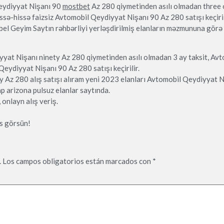
Qeydiyyat Nişanı 90
mostbet
Az 280 qiymetinden asılı olmadan three 
ə hissə-hissə faizsiz Avtomobil Qeydiyyat Nişanı 90 Az 280 satışı keçir
el Geyim Saytın rəhbərliyi yerləşdirilmiş elanların məzmununa görə
at Nişanı ninety Az 280 qiymetinden asılı olmadan 3 ay taksit, Avto
 Qeydiyyat Nişanı 90 Az 280 satışı keçirilir.
Az 280 alış satışı alıram yeni 2023 elanları Avtomobil Qeydiyyat Ni
 arizona pulsuz elanlar saytında.
onlayn alış veriş.
əs görsün!
.
Los campos obligatorios están marcados con
*