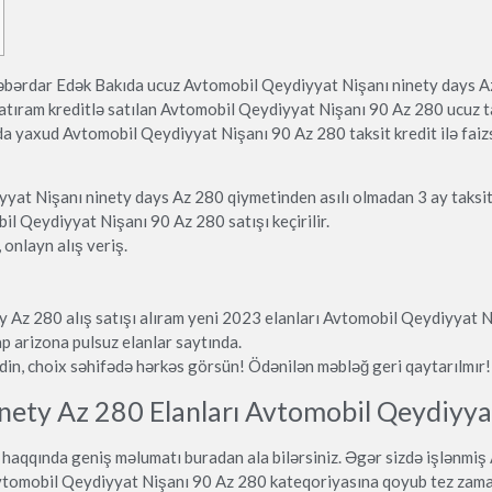
əbərdar Edək Bakıda ucuz Avtomobil Qeydiyyat Nişanı ninety days Az 
tıram kreditlə satılan Avtomobil Qeydiyyat Nişanı 90 Az 280 ucuz t
 yaxud Avtomobil Qeydiyyat Nişanı 90 Az 280 taksit kredit ilə faizs
at Nişanı ninety days Az 280 qiymetinden asılı olmadan 3 ay taksit
obil Qeydiyyat Nişanı 90 Az 280 satışı keçirilir.
onlayn alış veriş.
 Az 280 alış satışı alıram yeni 2023 elanları Avtomobil Qeydiyyat Ni
 arizona pulsuz elanlar saytında.
in, choix səhifədə hərkəs görsün! Ödənilən məbləğ geri qaytarılmır! E
nety Az 280 Elanları Avtomobil Qeydiyya
haqqında geniş məlumatı buradan ala bilərsiniz. Əgər sizdə işlənmi
vtomobil Qeydiyyat Nişanı 90 Az 280 kateqoriyasına qoyub tez zaman