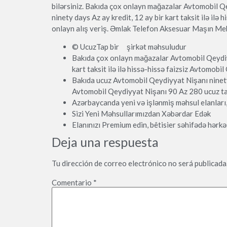
bilərsiniz. Bakıda çox onlayn mağazalar Avtomobil 
ninety days Az ay kredit, 12 ay bir kart taksit ilə il
onlayn alış veriş. Əmlak Telefon Aksesuar Maşın Meb
© UcuzTap bir şirkət məhsuludur
Bakıda çox onlayn mağazalar Avtomobil Qeydiyy
kart taksit ilə ilə hissə-hissə faizsiz Avtomobil
Bakıda ucuz Avtomobil Qeydiyyat Nişanı ninety 
Avtomobil Qeydiyyat Nişanı 90 Az 280 ucuz tap
Azərbaycanda yeni və işlənmiş məhsul elanları, 
Sizi Yeni Məhsullarımızdan Xəbərdar Edək
Elanınızı Premium edin, bêtisier səhifədə hərk
Deja una respuesta
Tu dirección de correo electrónico no será publicada
Comentario
*