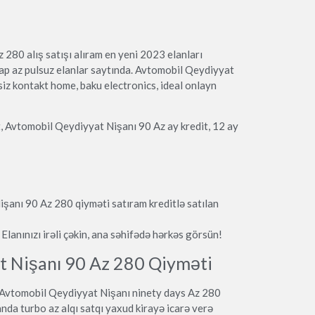
280 alış satışı alıram en yeni 2023 elanları
ap az pulsuz elanlar saytında. Avtomobil Qeydiyyat
iz kontakt home, baku electronics, ideal onlayn
, Avtomobil Qeydiyyat Nişanı 90 Az ay kredit, 12 ay
şanı 90 Az 280 qiyməti satıram kreditlə satılan
lanınızı irəli çəkin, ana səhifədə hərkəs görsün!
t Nişanı 90 Az 280 Qiyməti
ş Avtomobil Qeydiyyat Nişanı ninety days Az 280
da turbo az alqı satqı yaxud kirayə icarə verə