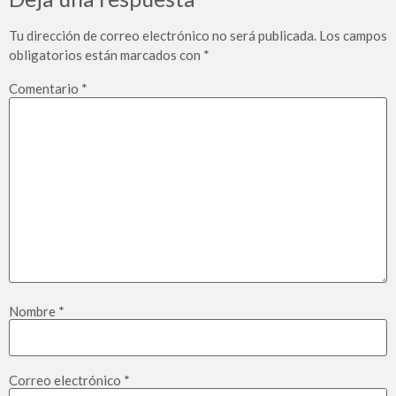
Tu dirección de correo electrónico no será publicada.
Los campos
obligatorios están marcados con
*
Comentario
*
Nombre
*
Correo electrónico
*