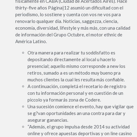
físicamente en CABA (Ciudad de Acertados Aires). Hace
thirty-five años Página|12 asumió un dificultad con el
periodismo, lo sostiene y cuenta con vos ne vos para
renovarlo qualquer día. Noticias, saggezza, ciencia,
economía, diversidad, lifestyle y más más, con una calidad
de información del Grupo Octubre, el motor ethnic de
América Latino.
Otra manera para realizar tu soddisfatto es
depositando directamente al local u hacerlo
presencial; aquello mismo corresponde a new los
retiros, sumado a es un método muy bueno pra
muchos clientes la cual les resulta más confiable.
A continuación, completá el recetario de registro
con tu información personal y en cuestión de un
piccolo ya formarás zona de Codere.
Una sucesión comience el evento, hay que vigilar que
se g?van oportunidades an una contra para dar y
asegurar ganancias.
“Además, el grupo impulsa desde 2014 su actividad
online y ofrece apuestas deportivas y on line casino