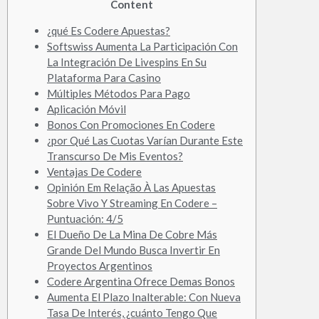
Content
¿qué Es Codere Apuestas?
Softswiss Aumenta La Participación Con
La Integración De Livespins En Su
Plataforma Para Casino
Múltiples Métodos Para Pago
Aplicación Móvil
Bonos Con Promociones En Codere
¿por Qué Las Cuotas Varían Durante Este
Transcurso De Mis Eventos?
Ventajas De Codere
Opinión Em Relação À Las Apuestas
Sobre Vivo Y Streaming En Codere –
Puntuación: 4/5
El Dueño De La Mina De Cobre Más
Grande Del Mundo Busca Invertir En
Proyectos Argentinos
Codere Argentina Ofrece Demas Bonos
Aumenta El Plazo Inalterable: Con Nueva
Tasa De Interés, ¿cuánto Tengo Que