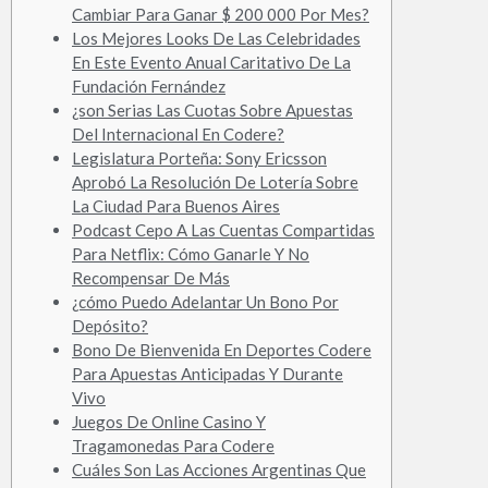
Cambiar Para Ganar $ 200 000 Por Mes?
Los Mejores Looks De Las Celebridades
En Este Evento Anual Caritativo De La
Fundación Fernández
¿son Serias Las Cuotas Sobre Apuestas
Del Internacional En Codere?
Legislatura Porteña: Sony Ericsson
Aprobó La Resolución De Lotería Sobre
La Ciudad Para Buenos Aires
Podcast Cepo A Las Cuentas Compartidas
Para Netflix: Cómo Ganarle Y No
Recompensar De Más
¿cómo Puedo Adelantar Un Bono Por
Depósito?
Bono De Bienvenida En Deportes Codere
Para Apuestas Anticipadas Y Durante
Vivo
Juegos De Online Casino Y
Tragamonedas Para Codere
Cuáles Son Las Acciones Argentinas Que