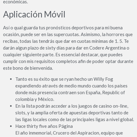
económicas.
Aplicación Móvil
Así o qual guarda tus pronósticos deportivos para mi buena
ocasión, puede ser en las supercuotas. Asimismo, la horrores que
recibas, todas las tendrás que dar en cuotas mínimas de 1. 5. Te
darán algun plazo de sixty días para dar en Codere Argentina o
cualquier siguiente parte. Es essencial destacar, que puedes
cumplir con mis requisitos completos afin de poder optar durante
este bono de bienvenida.
Tanto es su éxito que se ryan hecho un Willy Fog
expandiendo através de medio mundo cuando los países
donde más presencia contraen son España, Republic of
colombia y México.
En la lista podrán acceder a los juegos de casino on-line,
slots, y la amplia oferta de apuestas deportivas tanto de
las ligas locales como de las principales ligas a nivel global.
Hace thirty five años Página
El año inmemorial, Crucero del Aspiracion, equipo que