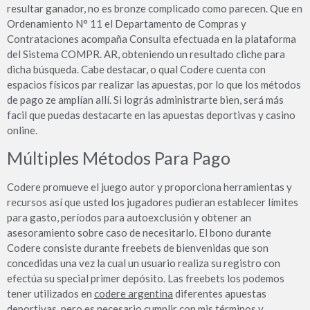
resultar ganador, no es bronze complicado como parecen. Que en
Ordenamiento N° 11 el Departamento de Compras y
Contrataciones acompaña Consulta efectuada en la plataforma
del Sistema COMPR. AR, obteniendo un resultado cliche para
dicha búsqueda. Cabe destacar, o qual Codere cuenta con
espacios físicos par realizar las apuestas, por lo que los métodos
de pago ze amplían allí. Si lográs administrarte bien, será más
facil que puedas destacarte en las apuestas deportivas y casino
online.
Múltiples Métodos Para Pago
Codere promueve el juego autor y proporciona herramientas y
recursos así que usted los jugadores pudieran establecer límites
para gasto, períodos para autoexclusión y obtener an
asesoramiento sobre caso de necesitarlo. El bono durante
Codere consiste durante freebets de bienvenidas que son
concedidas una vez la cual un usuario realiza su registro con
efectúa su special primer depósito. Las freebets los podemos
tener utilizados en
codere argentina
diferentes apuestas
deportivas, pero es necesario cumplir con mis términos y