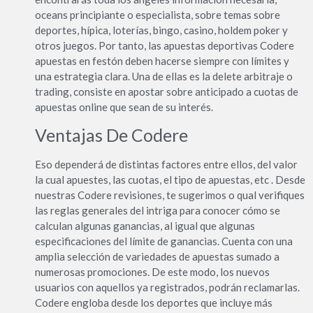
oceans principiante o especialista, sobre temas sobre
deportes, hípica, loterías, bingo, casino, holdem poker y
otros juegos. Por tanto, las apuestas deportivas Codere
apuestas en festón deben hacerse siempre con límites y
una estrategia clara. Una de ellas es la delete arbitraje o
trading, consiste en apostar sobre anticipado a cuotas de
apuestas online que sean de su interés.
Ventajas De Codere
Eso dependerá de distintas factores entre ellos, del valor
la cual apuestes, las cuotas, el tipo de apuestas, etc . Desde
nuestras Codere revisiones, te sugerimos o qual verifiques
las reglas generales del intriga para conocer cómo se
calculan algunas ganancias, al igual que algunas
especificaciones del límite de ganancias. Cuenta con una
amplia selección de variedades de apuestas sumado a
numerosas promociones. De este modo, los nuevos
usuarios con aquellos ya registrados, podrán reclamarlas.
Codere engloba desde los deportes que incluye más