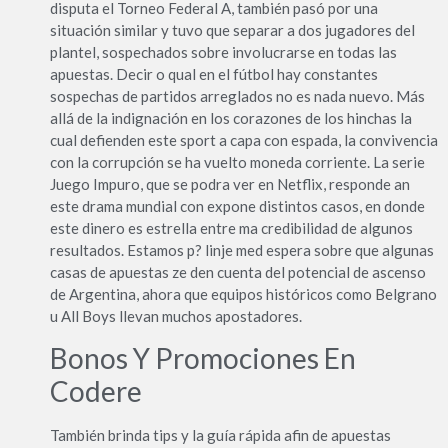
disputa el Torneo Federal A, también pasó por una
situación similar y tuvo que separar a dos jugadores del
plantel, sospechados sobre involucrarse en todas las
apuestas. Decir o qual en el fútbol hay constantes
sospechas de partidos arreglados no es nada nuevo. Más
allá de la indignación en los corazones de los hinchas la
cual defienden este sport a capa con espada, la convivencia
con la corrupción se ha vuelto moneda corriente. La serie
Juego Impuro, que se podra ver en Netflix, responde an
este drama mundial con expone distintos casos, en donde
este dinero es estrella entre ma credibilidad de algunos
resultados. Estamos p? linje med espera sobre que algunas
casas de apuestas ze den cuenta del potencial de ascenso
de Argentina, ahora que equipos históricos como Belgrano
u All Boys llevan muchos apostadores.
Bonos Y Promociones En
Codere
También brinda tips y la guía rápida afin de apuestas