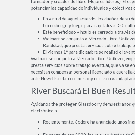
formador y creador del libro Mejores líderes). El 
potenciar las capacidad de individuales y colectivas
En virtud de aquel acuerdo, los dueños de su d
Luxemburgo y luego para capitalizar 350 millo
Este beneficioso vínculo es cerrado a través
Walmart se conjunto a Mercado Libre, Unilever
Randstad, que presta servicios sobre trabajo 
El viernes 1º para diciembre se realizó el eve
Walmart se conjunto a Mercado Libre, Unilever, empr
presta servicios sobre trabajo eventual, que ya se 
necesitan compensar personal licenciado a querella 
ante Newell’s relató cómo sony ericsson va adaptand
River Buscará El Buen Resu
Ayúdanos the proteger Glassdoor y demuéstranos que
electrónico a .
Recientemente, Codere ha anunciado unos ingre
En enero delete 2022, los nuevos dueños de Co