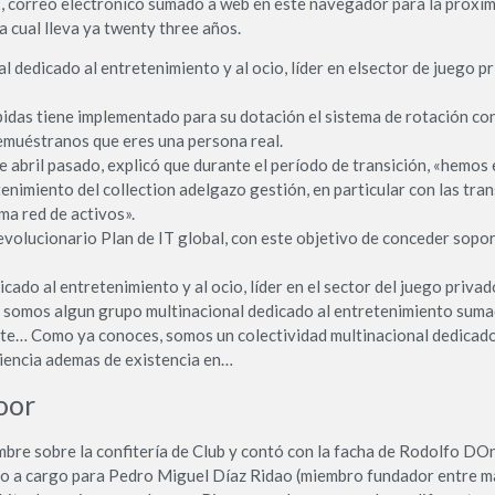
, correo electrónico sumado a web en este navegador para la próxima
a cual lleva ya twenty three años.
dedicado al entretenimiento y al ocio, líder en elsector de juego pr
idas tiene implementado para su dotación el sistema de rotación con
muéstranos que eres una persona real.
 abril pasado, explicó que durante el período de transición, «hemos
enimiento del collection adelgazo gestión, en particular con las tra
ma red de activos».
volucionario Plan de IT global, con este objetivo de conceder sopor
do al entretenimiento y al ocio, líder en el sector del juego privad
omos algun grupo multinacional dedicado al entretenimiento sumado a
te… Como ya conoces, somos un colectividad multinacional dedicado in
riencia ademas de existencia en…
oor
mbre sobre la confitería de Club y contó con la facha de Rodolfo DOn
tuvo a cargo para Pedro Miguel Díaz Ridao (miembro fundador entre m