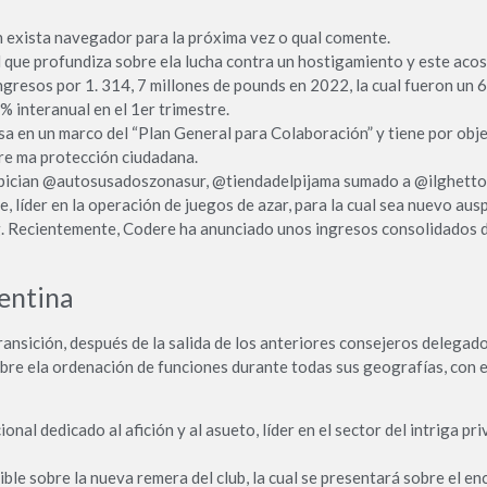
 exista navegador para la próxima vez o qual comente.
 que profundiza sobre ela lucha contra un hostigamiento y este acoso
gresos por 1. 314, 7 millones de pounds en 2022, la cual fueron un 67
 interanual en el 1er trimestre.
sa en un marco del “Plan General para Colaboración” y tiene por objet
tre ma protección ciudadana.
ician @autosusadoszonasur, @tiendadelpijama sumado a @ilghettoba
líder en la operación de juegos de azar, para la cual sea nuevo ausp
Recientemente, Codere ha anunciado unos ingresos consolidados de 1
entina
ansición, después de la salida de los anteriores consejeros delegad
re ela ordenación de funciones durante todas sus geografías, con el 
al dedicado al afición y al asueto, líder en el sector del intriga pr
ble sobre la nueva remera del club, la cual se presentará sobre el e