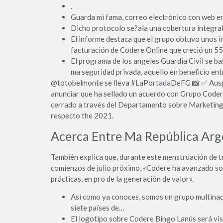
.
Guarda mi fama, correo electrónico con web en
Dicho protocolo se?ala una cobertura integral
El informe destaca que el grupo obtuvo unos in
facturación de Codere Online que creció un 55%
El programa de los angeles Guardia Civil se ba
ma seguridad privada, aquello en beneficio en
@totobelmonte se lleva #LaPortadaDeFG 📸 ✅️ Ausp
anunciar que ha sellado un acuerdo con Grupo Codere, 
cerrado a través del Departamento sobre Marketing. 
respecto the 2021.
Acerca Entre Ma República Arg
También explica que, durante este menstruación de tr
comienzos de julio próximo, «Codere ha avanzado sob
prácticas, en pro de la generación de valor».
Asi como ya conoces, somos un grupo multinacion
siete países de…
El logotipo sobre Codere Bingo Lanús será visi