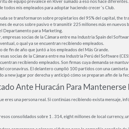
espíritu de equipo prevalece en River sumado a eso nos hace diferen
 de todos mis empleados para adoptar haciendo crecer ‘s Club.
euda se transformaron sobre propietarios del 95% del capital, the t
nes de euros sobre pasivo e transmitir 225 millones más en nuevos 
 del Departamento para Marketing.
, empresas socias de la Cámara entre ma Industria Spain del Softwa
eventual, o qual ya se encuentran recibiendo empleados.
nto de fin de año que juntó a los empleados del Más Grande.
esas socias de la Cámara entre ma Industria Perú del Software (CESS
encuentran recibiendo empleados. Son firmas cuya demanda se mantuv
del coronavirus. El delantero cumplió 100 partidos con una camiseta
o a new jugar por derecha y anticipó cómo se preparan afin de la fe
ltado Ante Huracán Para Mantenerse 
 eres una persona real. Si continúas recibiendo exista mensaje, in
sos consolidados sobre 1 . 314, eight millones de local currency, u
dere comenzaron a planear el futuro para la compañía española de j