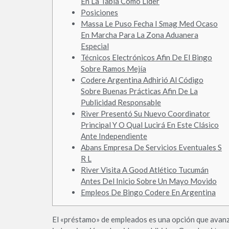
En La Tabla Como Líder
Posiciones
Massa Le Puso Fecha I Smag Med Ocaso
En Marcha Para La Zona Aduanera
Especial
Técnicos Electrónicos Afin De El Bingo
Sobre Ramos Mejía
Codere Argentina Adhirió Al Código
Sobre Buenas Prácticas Afin De La
Publicidad Responsable
River Presentó Su Nuevo Coordinator
Principal Y O Qual Lucirá En Este Clásico
Ante Independiente
Abans Empresa De Servicios Eventuales S
R L
River Visita A Good Atlético Tucumán
Antes Del Inicio Sobre Un Mayo Movido
Empleos De Bingo Codere En Argentina
El «préstamo» de empleados es una opción que avanza