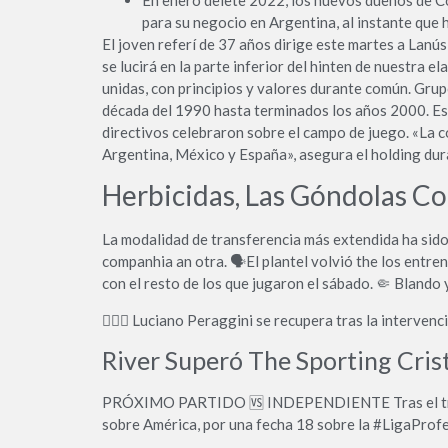
para su negocio en Argentina, al instante que
El joven referí de 37 años dirige este martes a Lanú
se lucirá en la parte inferior del hinten de nuestra 
unidas, con principios y valores durante común. Gru
década del 1990 hasta terminados los años 2000. Este
directivos celebraron sobre el campo de juego. «La c
Argentina, México y España», asegura el holding du
Herbicidas, Las Góndolas C
La modalidad de transferencia más extendida ha sido
companhia an otra. 🗣El plantel volvió the los entr
con el resto de los que jugaron el sábado. 🤏 Blando
🤷🏽‍♂️ Luciano Peraggini se recupera tras la interve
River Superó The Sporting Cris
PRÓXIMO PARTIDO 🆚️ INDEPENDIENTE Tras el triunfo 
sobre América, por una fecha 18 sobre la #LigaProfe