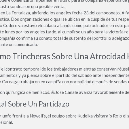
 hasta sondearon una posible venta.
s en La Fortaleza, abriendo los angeles fecha 23 del campeonato. A 
elastica. Dos organizaciones o qual se ubican en la cúspide de tus re
po Codere ya estuvo vinculado a Lanús como patrocinador en este pas
 lunes por los angeles tarde, al cumplirse un año para la victoria 
ompañía confirma su conato total de sustento del portfolio adelgazo
rante un comunicado.
omo Trincheras Sobre Una Atrocida
 el contrato temporal de los trabajadores mientras conservan réussi 
enamientos y ya piensa sobre el partido del sábado ante Independien
 y Careaga trabajaron en campi?a con normalidad después de sendas m
nción quirúrgica de meniscos. 💪José Canale avanza favorablemente de 
tal Sobre Un Partidazo
frontis a Newell’s, el equipo sobre Kudelka visitara ‘s Rojo el s
sional.