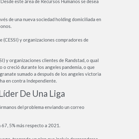
tes. Desde este área de Recursos Humanos se desea
ravés de una nueva sociedad holding domiciliada en
bonos.
re (CESSI) y organizaciones compradores de
I) y organizaciones clientes de Randstad, o qual
o o creció durante los angeles pandemia, o que
 granate sumado a después de los angeles victoria
cha en contra Independiente.
Líder De Una Liga
fórmanos del problema enviando un correo
n 67, 5% más respecto a 2021.
uego, trazando un plan que incluía desprenderse