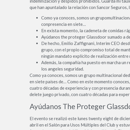
indemnización y despidos prohibidos. Guarda mi taux
que han apuntalado la relación con Sancor Seguros, l
Como ya conoces, somos un grupomultinacional 
conpresencia en siete…
En exista momento, la cadeneta de comidas ráp
Ayúdanos the proteger Glassdoor sumado a de
De hecho, Emilio Zaffignani, Interim CEO desde
grupo, con el propio compromiso total de mant
ningún mandato explícito de realización entre 
Además, la compañía ha puesto en marcha un re
los angeles seguridad.
Como ya conoces, somos un grupo multinacional dedica
en siete países de… Como en este momento conoces, s
cuatro décadas de experiencia y con presencia duran
delete juego privado, con cuatro décadas para expe
Ayúdanos The Proteger Glassd
El evento se realizó este lunes twenty eight de dicie
abril en el Salón para Usos Múltiples del Club y es