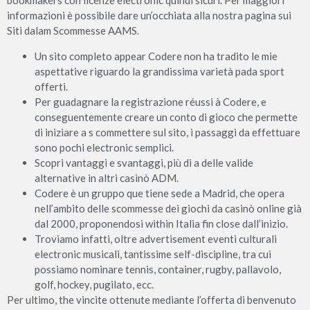
bookmakers con licenze electronic quindi sicuri. Per maggiori
informazioni è possibile dare un’occhiata alla nostra pagina sui
Siti dalam Scommesse AAMS.
Un sito completo appear Codere non ha tradito le mie
aspettative riguardo la grandissima varietà pada sport
offerti.
Per guadagnare la registrazione réussi à Codere, e
conseguentemente creare un conto di gioco che permette
di iniziare a s commettere sul sito, i passaggi da effettuare
sono pochi electronic semplici.
Scopri vantaggi e svantaggi, più di a delle valide
alternative in altri casinò ADM.
Codere è un gruppo que tiene sede a Madrid, che opera
nell’ambito delle scommesse dei giochi da casinò online già
dal 2000, proponendosi within Italia fin close dall’inizio.
Troviamo infatti, oltre advertisement eventi culturali
electronic musicali, tantissime self-discipline, tra cui
possiamo nominare tennis, container, rugby, pallavolo,
golf, hockey, pugilato, ecc.
Per ultimo, the vincite ottenute mediante l’offerta di benvenuto