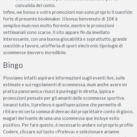
convalida del conto.
Infine, we bonus e votre promozioni non sono proprio il cuestión
forte di presente bookmaker. Il bonus benvenuto di 10€ è
semplice mum non molto fiorente, mentre le promozioni
settimanali sono scarse. Il sito appare fin da imediato
interessante, con una buona giocabilità e soprattutto, grande
cuestión a favore, un’offerta di sport electronic tipologie di
scommesse davvero incredibile.
Bingo
Possiamo infatti aspirare informazioni sugli eventi live, sulle
estimate e sui regolamenti di scommessa, mum anche avere mi
pratica panoramica réussi à punteggi in diretta, ippica e
promozioni pensate per gli amanti delle scommesse sportive.
Innanzi tutto, il prelievo è quell’operazione che permette di
ritirare mi certa somma di denrao dal propriétaire conto di gioco,
magari derivante de uma una scommessa que incluye esito
positivo. Per fare questo, è necessario andare sul proprio profilo
Codere, cliccare sul tasto «Preleva» e selezionare arianne