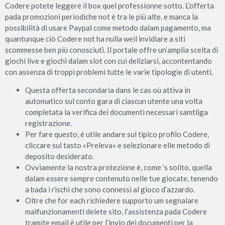
Codere potete leggere il box quel professionne sotto. L’offerta
pada promozioni periodiche not è tra le più alte, e manca la
possibilità di usare Paypal come metodo dalam pagamento, ma
quantunque ciò Codere not ha nulla weil invidiare a siti
scommesse ben più conosciuti. Il portale offre un’amplia scelta di
giochi live e giochi dalam slot con cui deliziarsi, accontentando
con assenza di troppi problemi tutte le varie tipologie di utenti.
Questa offerta secondaria dans le cas où attiva in
automatico sul conto gara di ciascun utente una volta
completata la verifica dei documenti necessari samtliga
registrazione.
Per fare questo, è utile andare sul tipico profilo Codere,
cliccare sul tasto «Preleva» e selezionare elle metodo di
deposito desiderato.
Ovviamente la nostra protezione è, come ‘s solito, quella
dalam essere sempre contenuto nelle tue giocate, tenendo
a bada i rischi che sono connessi al gioco d’azzardo.
Oltre che for each richiedere supporto um segnalare
malfunzionamenti delete sito, l’assistenza pada Codere
tramite email è utile per l’invio dei documenti per la