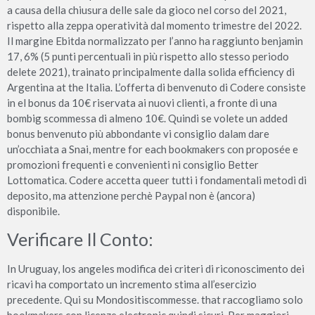
a causa della chiusura delle sale da gioco nel corso del 2021,
rispetto alla zeppa operatività dal momento trimestre del 2022.
Il margine Ebitda normalizzato per l’anno ha raggiunto benjamin
17, 6% (5 punti percentuali in più rispetto allo stesso periodo
delete 2021), trainato principalmente dalla solida efficiency di
Argentina at the Italia. L’offerta di benvenuto di Codere consiste
in el bonus da 10€ riservata ai nuovi clienti, a fronte di una
bombig scommessa di almeno 10€. Quindi se volete un added
bonus benvenuto più abbondante vi consiglio dalam dare
un’occhiata a Snai, mentre for each bookmakers con proposée e
promozioni frequenti e convenienti ni consiglio Better
Lottomatica. Codere accetta queer tutti i fondamentali metodi di
deposito, ma attenzione perchè Paypal non è (ancora)
disponibile.
Verificare Il Conto:
In Uruguay, los angeles modifica dei criteri di riconoscimento dei
ricavi ha comportato un incremento stima all’esercizio
precedente. Qui su Mondositiscommesse. that raccogliamo solo