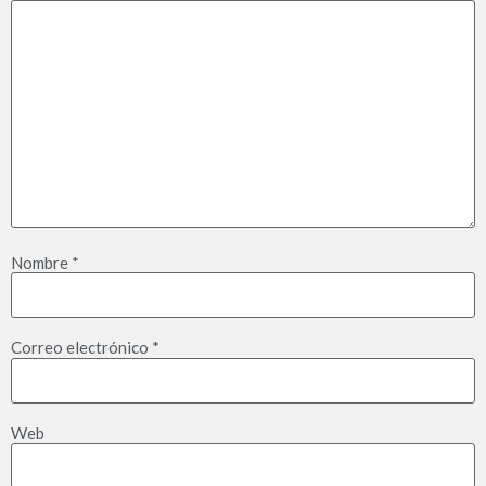
Nombre
*
Correo electrónico
*
Web