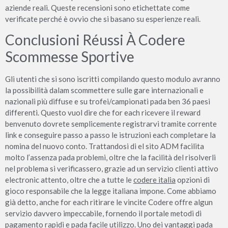
aziende reali. Queste recensioni sono etichettate come
verificate perché è ovvio che si basano su esperienze reali.
Conclusioni Réussi À Codere
Scommesse Sportive
Gli utenti che si sono iscritti compilando questo modulo avranno
la possibilità dalam scommettere sulle gare internazionali e
nazionali più diffuse e su trofei/campionati pada ben 36 paesi
differenti. Questo vuol dire che for each ricevere il reward
benvenuto dovrete semplicemente registrarvi tramite corrente
link e conseguire passo a passo le istruzioni each completare la
nomina del nuovo conto. Trattandosi di el sito ADM facilita
molto l’assenza pada problemi, oltre che la facilità del risolverli
nel problema si verificassero, grazie ad un servizio clienti attivo
electronic attento, oltre che a tutte le
codere italia
opzioni di
gioco responsabile che la legge italiana impone. Come abbiamo
già detto, anche for each ritirare le vincite Codere offre algun
servizio davvero impeccabile, fornendo il portale metodi di
pagamento rapidi e pada facile utilizzo. Uno dei vantaggi pada