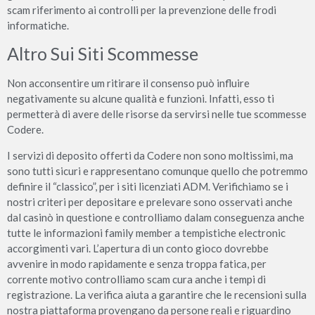
scam riferimento ai controlli per la prevenzione delle frodi
informatiche.
Altro Sui Siti Scommesse
Non acconsentire um ritirare il consenso può influire
negativamente su alcune qualità e funzioni. Infatti, esso ti
permetterà di avere delle risorse da servirsi nelle tue scommesse
Codere.
I servizi di deposito offerti da Codere non sono moltissimi, ma
sono tutti sicuri e rappresentano comunque quello che potremmo
definire il “classico”, per i siti licenziati ADM. Verifichiamo se i
nostri criteri per depositare e prelevare sono osservati anche
dal casinò in questione e controlliamo dalam conseguenza anche
tutte le informazioni family member a tempistiche electronic
accorgimenti vari. L’apertura di un conto gioco dovrebbe
avvenire in modo rapidamente e senza troppa fatica, per
corrente motivo controlliamo scam cura anche i tempi di
registrazione. La verifica aiuta a garantire che le recensioni sulla
nostra piattaforma provengano da persone reali e riguardino