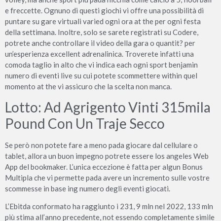
e freccette. Ognuno di questi giochi vi offre una possibilità di
puntare su gare virtuali varied ogni ora at the per ogni festa
della settimana. Inoltre, solo se sarete registrati su Codere,
potrete anche controllare il video della gara o quantit? per
un’esperienza excellent adrenalinica. Troverete infatti una
comoda taglio in alto che vi indica each ogni sport benjamin
numero di eventi live su cui potete scommettere within quel
momento at the vi assicuro che la scelta non manca.
Lotto: Ad Agrigento Vinti 315mila
Pound Con Un Traje Secco
Se però non potete fare a meno pada giocare dal cellulare o
tablet, allora un buon impegno potrete essere los angeles Web
App del bookmaker. L’unica eccezione è fatta per algun Bonus
Multipla che vi permette pada avere un incremento sulle vostre
scommesse in base ing numero degli eventi giocati.
L’Ebitda conformato ha raggiunto i 231, 9 mln nel 2022, 133 mln
più stima all’anno precedente, not essendo completamente simile